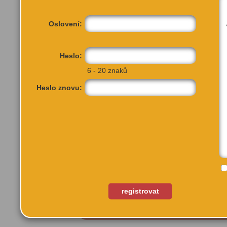
Oslovení:
Heslo:
6 - 20 znaků
Heslo znovu:
Pernerova 49
Praha 8, 18600
registrovat