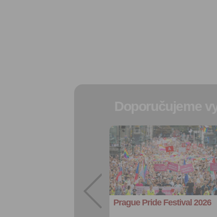
Doporučujeme vy
Přidat do
oblíbených
Sdílet:
Facebook
export do
kalendáře
Prague Pride Festival 2026
Více výhod pro
přihlášené