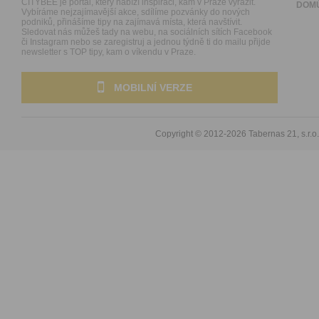
CITYBEE je portál, který nabízí inspiraci, kam v Praze vyrazit.
DOM
Vybíráme nejzajímavější akce, sdílíme pozvánky do nových
podniků, přinášíme tipy na zajímavá místa, která navštívit.
Sledovat nás můžeš tady na webu, na sociálních sítích Facebook
či Instagram nebo se zaregistruj a jednou týdně ti do mailu přijde
newsletter s TOP tipy, kam o víkendu v Praze.
MOBILNÍ VERZE
Copyright © 2012-2026
Tabernas 21, s.r.o.