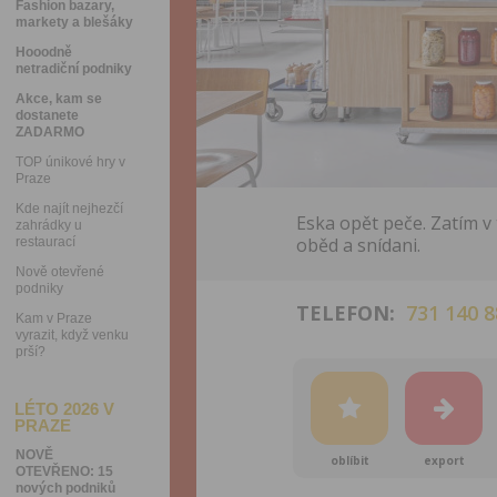
Fashion bazary,
markety a blešáky
Hooodně
netradiční podniky
Akce, kam se
dostanete
ZADARMO
TOP únikové hry v
Praze
Kde najít nejhezčí
Eska opět peče. Zatím v 
zahrádky u
oběd a snídani.
restaurací
Nově otevřené
podniky
TELEFON:
731 140 8
Kam v Praze
vyrazit, když venku
prší?
LÉTO 2026 V
PRAZE
NOVĚ
oblíbit
export
OTEVŘENO: 15
nových podniků