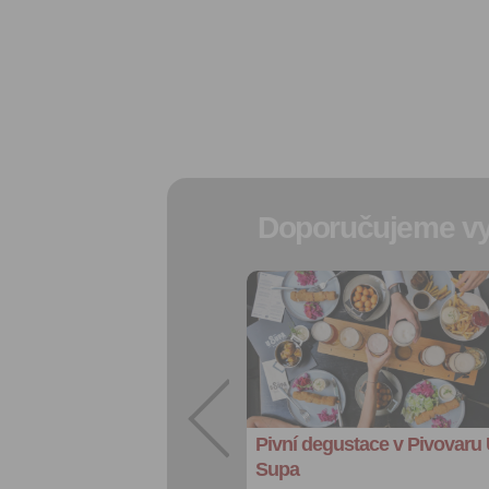
Doporučujeme vy
Přidat do
oblíbených
Sdílet:
Facebook
export do
kalendáře
Pivní degustace v Pivovaru
Více výhod pro
přihlášené
Supa