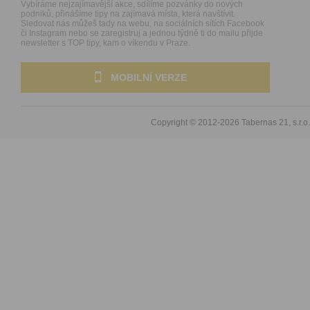
Vybíráme nejzajímavější akce, sdílíme pozvánky do nových
podniků, přinášíme tipy na zajímavá místa, která navštívit.
Sledovat nás můžeš tady na webu, na sociálních sítích Facebook
či Instagram nebo se zaregistruj a jednou týdně ti do mailu přijde
newsletter s TOP tipy, kam o víkendu v Praze.
MOBILNÍ VERZE
Copyright © 2012-2026
Tabernas 21, s.r.o.