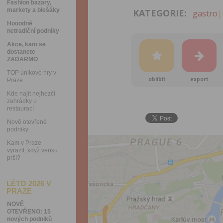
Fashion bazary,
markety a blešáky
KATEGORIE:
gastro
|
Hooodně
netradiční podniky
Akce, kam se
dostanete
ZADARMO
TOP únikové hry v
oblíbit
export
Praze
Kde najít nejhezčí
zahrádky u
restaurací
Nově otevřené
podniky
Kam v Praze
vyrazit, když venku
prší?
LÉTO 2026 V
PRAZE
NOVĚ
OTEVŘENO: 15
nových podniků