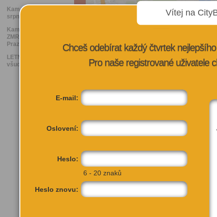
Kam v Praze v
Vítej na City
srpnu ZADARMO
Kam na nejlepší
ZMRZLINU v
Praze
Chceš odebírat každý čtvrtek nejlepší
LETNÍ KINA: Kde
Pro naše registrované uživatele c
všude se promítá
E-mail:
Oslovení:
Čelakovského sady 432/12
Heslo:
Praha 2
6 - 20 znaků
Heslo znovu: