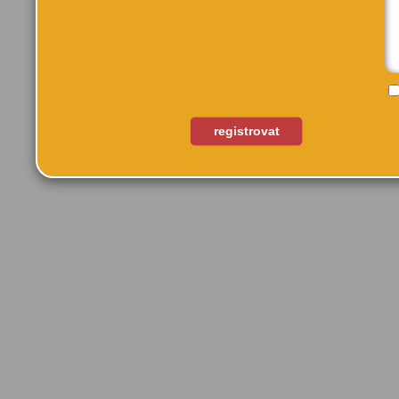
Také by tě mohlo zají
registrovat