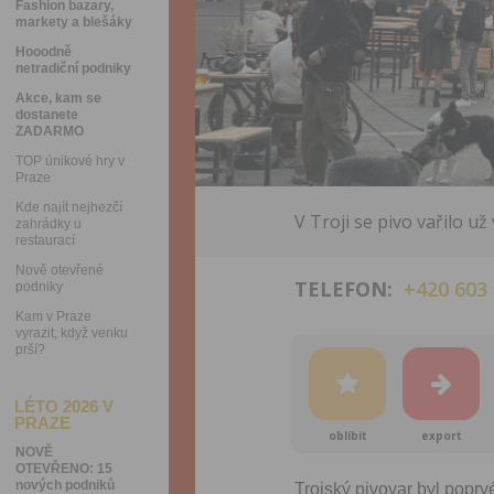
Fashion bazary,
markety a blešáky
Hooodně
netradiční podniky
Akce, kam se
dostanete
ZADARMO
TOP únikové hry v
Praze
Kde najít nejhezčí
V Troji se pivo vařilo u
zahrádky u
restaurací
Nově otevřené
TELEFON:
+420 603
podniky
Kam v Praze
vyrazit, když venku
prší?
LÉTO 2026 V
PRAZE
oblíbit
export
NOVĚ
OTEVŘENO: 15
nových podniků
Trojský pivovar byl poprv