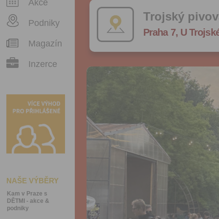
Akce
Trojský pivov
Podniky
Praha 7, U Trojsk
Magazín
Inzerce
NAŠE VÝBĚRY
Kam v Praze s
DĚTMI - akce &
podniky