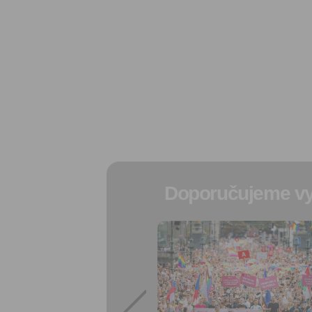
Doporučujeme vy
Přidat do
oblíbených
Sdílet:
Facebook
export do
kalendáře