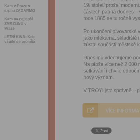
19. století prošel modern
Kam v Praze v
srpnu ZADARMO
částech patrná dodnes – v
roce 1885 se tu ročně vyst
Kam na nejlepší
ZMRZLINU v
Praze
Po ukončení pivovarské v
LETNÍ KINA: Kde
jako mlékárna, skladiště
všude se promítá
zůstal součástí městské kr
Dnes mu vdechujeme nový
Na ploše více než 2 000 m
setkávání i chvíle odpoči
nový význam.
V TROYI jste správně – po
VÍCE INFORMA