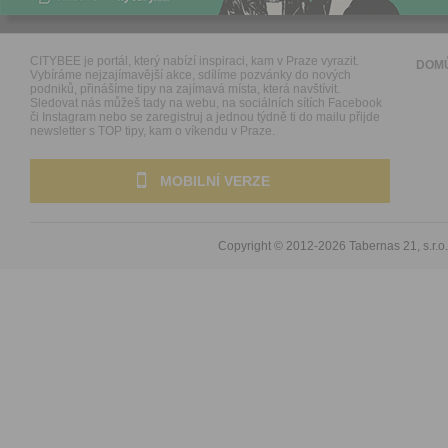
CITYBEE je portál, který nabízí inspiraci, kam v Praze vyrazit.
DOM
Vybíráme nejzajímavější akce, sdílíme pozvánky do nových
podniků, přinášíme tipy na zajímavá místa, která navštívit.
Sledovat nás můžeš tady na webu, na sociálních sítích Facebook
či Instagram nebo se zaregistruj a jednou týdně ti do mailu přijde
newsletter s TOP tipy, kam o víkendu v Praze.
MOBILNÍ VERZE
Copyright © 2012-2026
Tabernas 21, s.r.o.