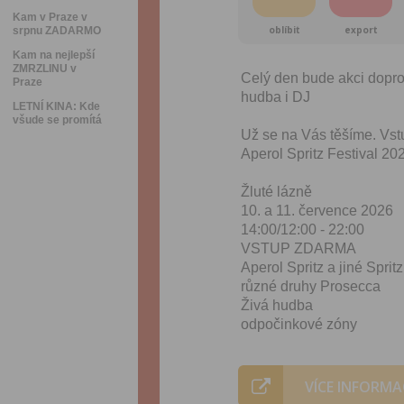
Kam v Praze v
oblíbit
export
srpnu ZADARMO
Kam na nejlepší
ZMRZLINU v
Celý den bude akci dopro
Praze
hudba i DJ
LETNÍ KINA: Kde
všude se promítá
Už se na Vás těšíme. V
Aperol Spritz Festival 2
Žluté lázně
10. a 11. července 2026
14:00/12:00 - 22:00
VSTUP ZDARMA
Aperol Spritz a jiné Sprit
různé druhy Prosecca
Živá hudba
odpočinkové zóny
VÍCE INFORMA