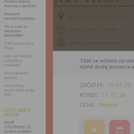
Fashion bazary,
markety a blešáky
Hooodně
netradiční podniky
Akce, kam se
dostanete
ZADARMO
TOP únikové hry v
Praze
Kde najít nejhezčí
Těšit se můžete na celo
zahrádky u
restaurací
různé druhy prosecca a
Nově otevřené
podniky
ZAČÁTEK:
10. 07. 26
Kam v Praze
vyrazit, když venku
KONEC:
11. 07. 26
prší?
CENA:
Zdarma
LÉTO 2026 V
PRAZE
NOVĚ
OTEVŘENO: 15
nových podniků