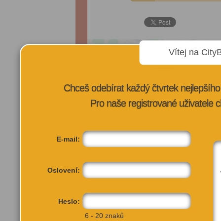
Vítej na City
Chceš odebírat každý čtvrtek nejlepší
Pro naše registrované uživatele c
E-mail:
Oslovení:
Heslo:
6 - 20 znaků