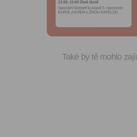
22.08. 10.00
22.08. 10.00
Žluté lázně
Žluté lázně
Speciální koncert k oslavě 5. narozenin
Speciální koncert k oslavě 5. narozenin
KAROL A KVÍDA s ŽIVOU KAPELOU
KAROL A KVÍDA s ŽIVOU KAPELOU
Také by tě mohlo zají