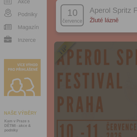
Akce
Aperol Spritz F
10
Podniky
Žluté lázně
července
Magazín
Inzerce
NAŠE VÝBĚRY
Kam v Praze s
DĚTMI - akce &
podniky