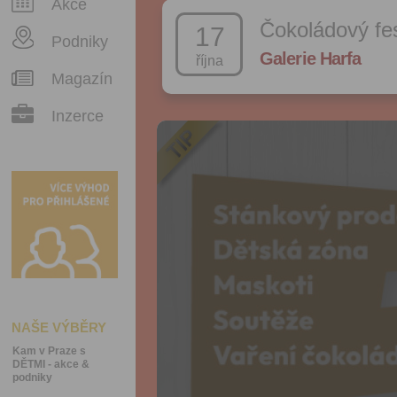
Akce
Čokoládový fes
17
Podniky
Galerie Harfa
října
Magazín
Inzerce
NAŠE VÝBĚRY
Kam v Praze s
DĚTMI - akce &
podniky