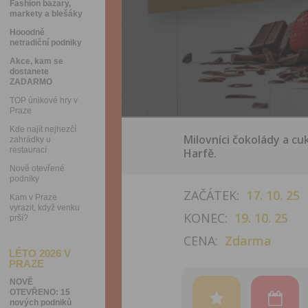
Fashion bazary,
markety a blešáky
Hooodně
netradiční podniky
Akce, kam se
dostanete
ZADARMO
TOP únikové hry v
Praze
Kde najít nejhezčí
Milovníci čokolády a cu
zahrádky u
restaurací
Harfě.
Nově otevřené
podniky
ZAČÁTEK:
17. 10. 25
Kam v Praze
vyrazit, když venku
KONEC:
19. 10. 25
prší?
CENA:
Zdarma
LÉTO 2026 V
PRAZE
NOVĚ
OTEVŘENO: 15
nových podniků