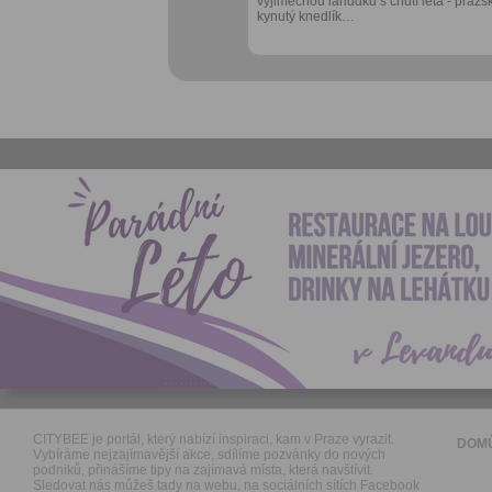
výjimečnou lahůdku s chutí léta - pražs
kynutý knedlík…
CITYBEE je portál, který nabízí inspiraci, kam v Praze vyrazit.
DOM
Vybíráme nejzajímavější akce, sdílíme pozvánky do nových
podniků, přinášíme tipy na zajímavá místa, která navštívit.
Sledovat nás můžeš tady na webu, na sociálních sítích Facebook