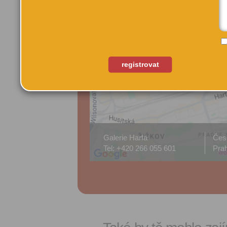
registrovat
Galerie Harfa
Čes
Tel: +420 266 055 601
Prah