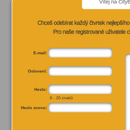
Maskoti
Vítej na City
Soutěže
Vaření čokolády
Chceš odebírat každý čtvrtek nejlepší
Pro naše registrované uživatele c
VÍCE INFORMA
E-mail:
Oslovení:
Heslo:
6 - 20 znaků
Heslo znovu: