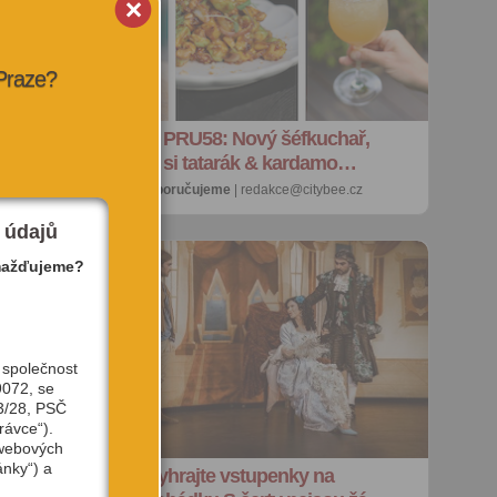
 Praze?
m
Restaurace PRU58: Nový šéfkuchař,
menu. Dáte si tatarák & kardamo…
18. 9. 2023 |
doporučujeme
| redakce@citybee.cz
 údajů
mažďujeme?
 společnost
9072, se
3/28, PSČ
rávce“).
 webových
ánky“) a
SOUTĚŽ: Vyhrajte vstupenky na