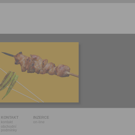
l.
stávat
te souhlas
ných
zesílání
h sdělení
ngových
e v Praze.
ti let, nebo
u se
 pro tento
hoto
te starší 16
hoto
e, že jste
KONTAKT
INZERCE
kontakt
on-line
lasíte s
obchodní
podmínky