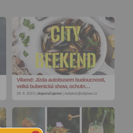
Víkend: Jízda autobusem budoucnosti,
velká bubenická show, ochutn…
29. 9. 2023 |
doporučujeme
| redakce@citybee.cz