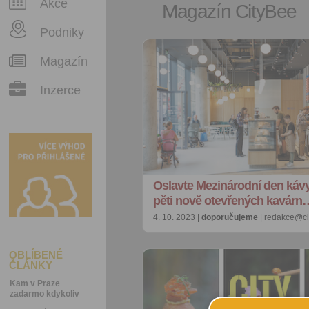
Akce
Magazín CityBee
Podniky
Magazín
Inzerce
Oslavte Mezinárodní den kávy
pěti nově otevřených kavárn
4. 10. 2023 |
doporučujeme
| redakce@ci
OBLÍBENÉ
ČLÁNKY
Kam v Praze
zadarmo kdykoliv