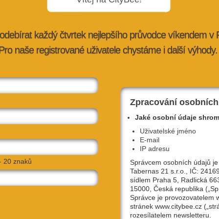
odebírat každý čtvrtek nejlepšího průvodce víkendem v
Pro naše registrované uživatele chystáme i další výhody.
tku, nebo
SOUTĚŽ: Oslavte státní svátek pohybe
a vyběhněte zdarma na Sokol…
tybee.cz
20. 9. 2023 |
doporučujeme
| redakce@citybee.cz
Zpracování osobních
Jaké osobní údaje shro
Uživatelské jméno
E-mail
IP adresu
- 20 znaků
Správcem osobních údajů je
Tabernas 21 s.r.o., IČ: 2416
sídlem Praha 5, Radlická 66
15000, Česká republika („Sp
Správce je provozovatelem
stránek www.citybee.cz („str
fest i bizar
Filmový festival Zlatý Voči je zpět a bude
rozesílatelem newsletteru.