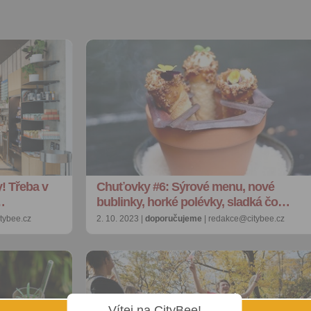
! Třeba v
Chuťovky #6: Sýrové menu, nové
…
bublinky, horké polévky, sladká čo…
tybee.cz
2. 10. 2023 |
doporučujeme
| redakce@citybee.cz
Vítej na CityBee!