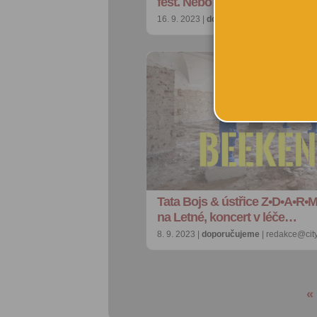
fest. Nebo jablkobran…
16. 9. 2023 |
doporučujeme
| redakce@ci
Tata Bojs & ústřice Z•D•A•R•M
na Letné, koncert v léče…
8. 9. 2023 |
doporučujeme
| redakce@cit
«