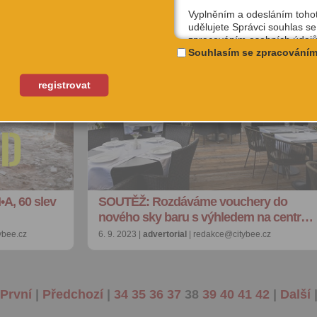
to bizar! Už od pátku …
Vyplněním a odesláním toho
tybee.cz
15. 9. 2023 |
advertorial
| redakce@citybee.cz
udělujete Správci souhlas se
zpracováním osobních údajů
uživatelské jméno, email, IP
Souhlasím se zpracováním
účely, které si sami níže zvol
Kterýkoliv ze souhlasů můžet
registrovat
odvolat, a to na emailové ad
podpora@citybee.cz nebo v 
„Nastavení“ Vašeho uživatel
na webu www.citybee.cz.
Registrace uživatelského účt
Zaškrtnutím políčka „Chci se
jako uživatel“ nebo „Chci vytv
•A, 60 slev
SOUTĚŽ: Rozdáváme vouchery do
své firmě“ udělujete souhlas
nového sky baru s výhledem na centr…
zpracováním osobních údajů
vytvoření Vašeho uživatelsk
ybee.cz
6. 9. 2023 |
advertorial
| redakce@citybee.cz
nezbytného pro přihlášení už
webových stránkách a využití
základních funkcí. Souhlas j
dobu existence uživatelskéh
 První
|
Předchozí
|
34
35
36
37
38
39
40
41
42
|
Další
jeho odstranění, nebo do od
Vašeho souhlasu se zpraco