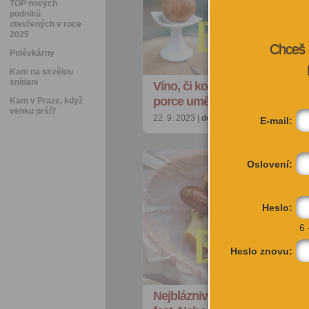
TOP nových
podniků
otevřených v roce
2025
Chceš 
Polévkárny
Kam na skvělou
snídani
Víno, či koktejl? Hodina ve fi
porce umění? Asijská hous…
Kam v Praze, když
venku prší?
22. 9. 2023 |
doporučujeme
| redakce@ci
E-mail:
Oslovení:
Heslo:
6 
Heslo znovu:
Nejbláznivější závod. Prasárna 