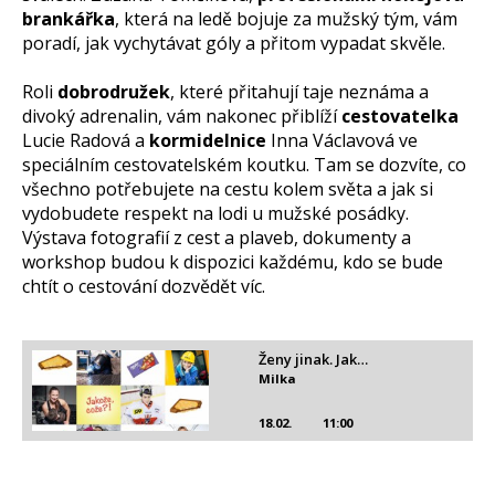
brankářka
, která na ledě bojuje za mužský tým, vám
poradí, jak vychytávat góly a přitom vypadat skvěle.
Roli
dobrodružek
, které přitahují taje neznáma a
divoký adrenalin, vám nakonec přiblíží
cestovatelka
Lucie Radová a
kormidelnice
Inna Václavová ve
speciálním cestovatelském koutku. Tam se dozvíte, co
všechno potřebujete na cestu kolem světa a jak si
vydobudete respekt na lodi u mužské posádky.
Výstava fotografií z cest a plaveb, dokumenty a
workshop budou k dispozici každému, kdo se bude
chtít o cestování dozvědět víc.
Ženy jinak. Jak…
Milka
18.02.
11:00