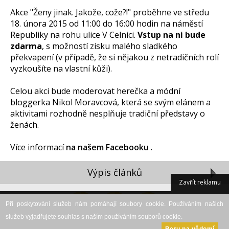
Akce "Ženy jinak. Jakože, cože?!" proběhne ve středu
18. února 2015 od 11:00 do 16:00 hodin na náměstí
Republiky na rohu ulice V Celnici.
Vstup na ni bude
zdarma
, s možností zisku malého sladkého
překvapení (v případě, že si nějakou z netradičních rolí
vyzkoušíte na vlastní kůži).
Celou akci bude moderovat herečka a módní
bloggerka Nikol Moravcová, která se svým elánem a
aktivitami rozhodně nesplňuje tradiční představy o
ženách.
Více informací
na našem Facebooku
.
Výpis článků
Zavřít reklamu
Při poskytování služeb nám pomáhají soubory cookie. Používáním našich
služeb vyjadřujete souhlas s naším používáním souborů cookie.