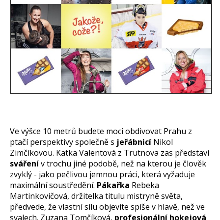
Ve výšce 10 metrů budete moci obdivovat Prahu z
ptačí perspektivy společně s
jeřábnicí
Nikol
Zimčíkovou. Katka Valentová z Trutnova zas představí
sváření
v trochu jiné podobě, než na kterou je člověk
zvyklý - jako pečlivou jemnou práci, která vyžaduje
maximální soustředění.
Pákařka
Rebeka
Martinkovičová, držitelka titulu mistryně světa,
předvede, že vlastní sílu objevíte spíše v hlavě, než ve
svalech. Zuzana Tomčíková,
profesionální hokejová