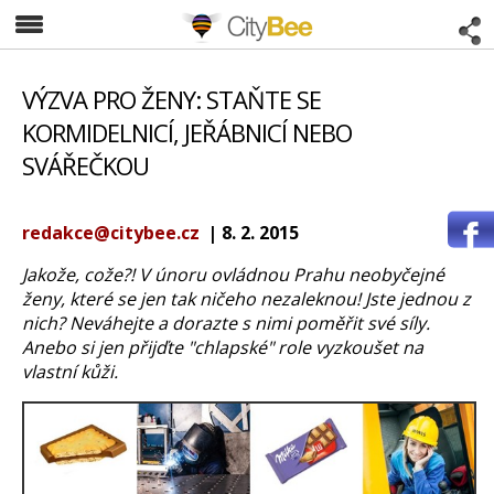
CityBee
VÝZVA PRO ŽENY: STAŇTE SE
KORMIDELNICÍ, JEŘÁBNICÍ NEBO
SVÁŘEČKOU
redakce@citybee.cz
| 8. 2. 2015
Jakože, cože?! V únoru ovládnou Prahu neobyčejné
ženy, které se jen tak ničeho nezaleknou! Jste jednou z
nich? Neváhejte a dorazte s nimi poměřit své síly.
Anebo si jen přijďte "chlapské" role vyzkoušet na
vlastní kůži.