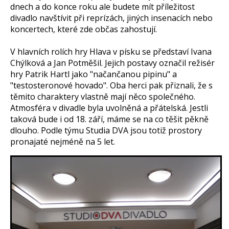
dnech a do konce roku ale budete mít příležitost
divadlo navštívit při reprízách, jiných insenacích nebo
koncertech, které zde občas zahostují.
V hlavních rolích hry Hlava v písku se představí Ivana
Chýlková a Jan Potměšil. Jejich postavy označil režisér
hry Patrik Hartl jako "načančanou pipinu" a
"testosteronové hovado". Oba herci pak přiznali, že s
těmito charaktery vlastně mají něco společného.
Atmosféra v divadle byla uvolněná a přátelská. Jestli
taková bude i od 18. září, máme se na co těšit pěkně
dlouho. Podle týmu Studia DVA jsou totiž prostory
pronajaté nejméně na 5 let.