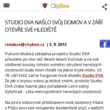
CityBee
STUDIO DVA NAŠLO SVŮJ DOMOV A V ZÁŘÍ
OTEVŘE SVÉ HLEDIŠTĚ
redakce@citybee.cz
| 5. 9. 2013
Putovní divácká základna projektu Studio DVA
přestane po více než deseti letech kočovat a na své
oblíbené kousky tohoto volného sdružení hereckých
osobností bude moct chodit na jedno kryté místo. Už
18. září totiž začne fungovat nové divadlo
Studio DVA
.
Že jde o krytou scénu je dobré zmínit, protože Studio
DVA znáte hlavně jako pořadatele Letní scény
Vyšehrad - Léta metropolitních hereckých osobností.
Na první indoorové představení nové lovestory Hlava
v Písku jsou sice vstupenky bezdanějně pryč, v dalších