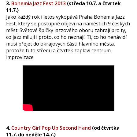
3.
Bohemia Jazz Fest 2013
(středa 10.7. a čtvrtek
11.7.)
Jako každý rok i letos vykopává Praha Bohemia Jazz
Fest, který se postupně objeví na náměstích 9 českých
měst. Světové špičky jazzového oboru zahrají pro ty,
co jazz milují i proto, co ho neznají. Ti, co ho nenávidí
musí přejet do okrajových částí hlavního města,
protože tuto středu a čtvrtek zaplaví centrum
improvizace.
4.
Country Girl Pop Up Second Hand
(od čtvrtka
11.7. do neděle 14.7.)