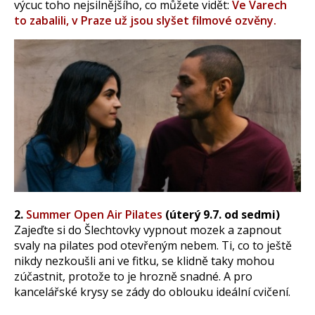
výcuc toho nejsilnějšího, co můžete vidět:
Ve Varech
to zabalili, v Praze už jsou slyšet filmové ozvěny.
2.
Summer Open Air Pilates
(úterý 9.7. od sedmi)
Zajeďte si do Šlechtovky vypnout mozek a zapnout
svaly na pilates pod otevřeným nebem. Ti, co to ještě
nikdy nezkoušli ani ve fitku, se klidně taky mohou
zúčastnit, protože to je hrozně snadné. A pro
kancelářské krysy se zády do oblouku ideální cvičení.