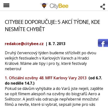
CityBee
CITYBEE DOPORUČUJE: 5 AKCÍ TÝDNE, KDE
NESMÍTE CHYBĚT
redakce@citybee.cz
| 8. 7. 2013
Druhý červencový týden budeme střízlivět po dvou
velkých festivalech v Karlových Varech a Hradci
Králové. Máme ale tipy i pro ty, které festivaly
neberou!
1. Oficiální ozvěny 48. MFF Karlovy Vary 2013
(od 6.7.
do neděle 14.7.)
Pokud se dávům vyhýbáte a do Varů jste nejeli, zajděte
se opít filmem alespoň na ozvěny do biografů Aero a
Světozor. A jestli vás odrazuje nepřeberné množství
filmů a nevíte, které si vybrat, sepsali jsme pro vás