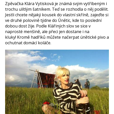
Zpěvačka Klára Vytisková je známá svým vytříbeným i
trochu ulítlým šatníkem. Teď se rozhodla o něj podělit.
Jestli chcete nějaký kousek do vlastní skříně, zajeďte si
ve druhé polovině týdne do Únětic, kde to poslední
dobou dost žije. Podle Klářiných slov se sice v
naprosté menšině, ale přeci jen dostane i na
kluky! Kromě hadříků můžete načerpat únětické pivo a
ochutnat domácí koláče.