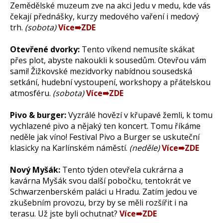
Zemědělské muzeum zve na akci Jedu v medu, kde vás
čekají přednášky, kurzy medového vaření i medový
trh.
(sobota)
Více➠ZDE
Otevřené dvorky:
Tento víkend nemusíte skákat
přes plot, abyste nakoukli k sousedům. Otevřou vám
sami! Žižkovské mezidvorky nabídnou sousedská
setkání, hudební vystoupení, workshopy a přátelskou
atmosféru.
(sobota)
Více➠ZDE
Pivo & burger:
Vyzrálé hovězí v křupavé žemli, k tomu
vychlazené pivo a nějaký ten koncert. Tomu říkáme
neděle jak víno! Festival Pivo a Burger se uskuteční
klasicky na Karlínském náměstí.
(neděle)
Více➠ZDE
Nový Myšák:
Tento týden otevřela cukrárna a
kavárna Myšák svou další pobočku, tentokrát ve
Schwarzenberském paláci u Hradu. Zatím jedou ve
zkušebním provozu, brzy by se měli rozšířit i na
terasu. Už jste byli ochutnat?
Více➠ZDE