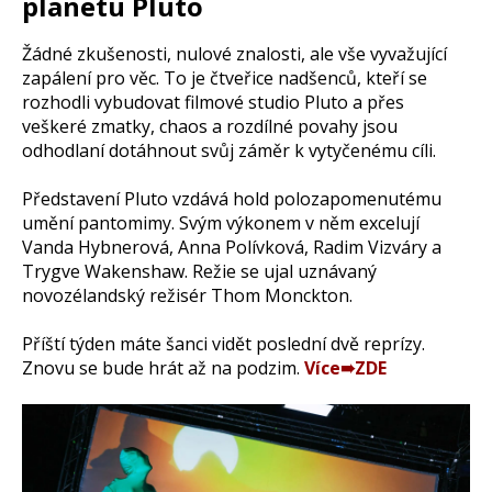
planetu Pluto
Žádné zkušenosti, nulové znalosti, ale vše vyvažující
zapálení pro věc. To je čtveřice nadšenců, kteří se
rozhodli vybudovat filmové studio Pluto a přes
veškeré zmatky, chaos a rozdílné povahy jsou
odhodlaní dotáhnout svůj záměr k vytyčenému cíli.
Představení Pluto vzdává hold polozapomenutému
umění pantomimy. Svým výkonem v něm excelují
Vanda Hybnerová, Anna Polívková, Radim Vizváry a
Trygve Wakenshaw. Režie se ujal uznávaný
novozélandský režisér Thom Monckton.
Příští týden máte šanci vidět poslední dvě reprízy.
Znovu se bude hrát až na podzim.
Více➠ZDE