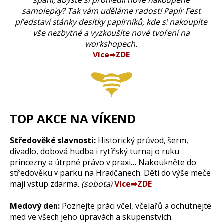
spaní, abyste si prohlédli nově nakoupené
samolepky? Tak vám uděláme radost! Papír Fest
představí stánky desítky papírníků, kde si nakoupíte
vše nezbytné a vyzkoušíte nové tvoření na
workshopech.
Více➠ZDE
TOP AKCE NA VÍKEND
Středověké slavnosti:
Historický průvod, šerm,
divadlo, dobová hudba i rytířský turnaj o ruku
princezny a útrpné právo v praxi… Nakoukněte do
středověku v parku na Hradčanech. Děti do výše meče
mají vstup zdarma.
(sobota)
Více➠ZDE
Medový den:
Poznejte práci včel, včelařů a ochutnejte
med ve všech jeho úpravách a skupenstvích.