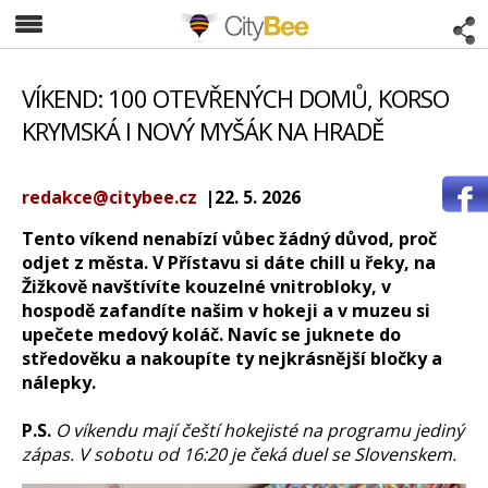
CityBee
VÍKEND: 100 OTEVŘENÝCH DOMŮ, KORSO
KRYMSKÁ I NOVÝ MYŠÁK NA HRADĚ
redakce@citybee.cz
|22. 5. 2026
Tento víkend nenabízí vůbec žádný důvod, proč
odjet z města. V Přístavu si dáte chill u řeky, na
Žižkově navštívíte kouzelné vnitrobloky, v
hospodě zafandíte našim v hokeji a v muzeu si
upečete medový koláč. Navíc se juknete do
středověku a nakoupíte ty nejkrásnější bločky a
nálepky.
P.S.
O víkendu mají čeští hokejisté na programu jediný
zápas. V sobotu od 16:20 je čeká duel se Slovenskem.