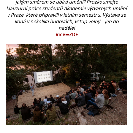
Jakým směrem se ubírá umění? Prozkoumejte
klauzurní práce studentů Akademie výtvarných umění
v Praze, které připravili v letním semestru. Výstava se
koná v několika budovách, vstup volný – jen do
neděle!
Více➠ZDE