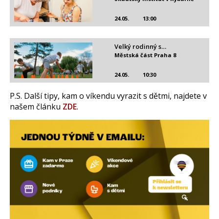
24.05.
13:00
Velký rodinný s…
Městská část Praha 8
24.05.
10:30
P.S. Další tipy, kam o víkendu vyrazit s dětmi, najdete v
našem článku
ZDE
.