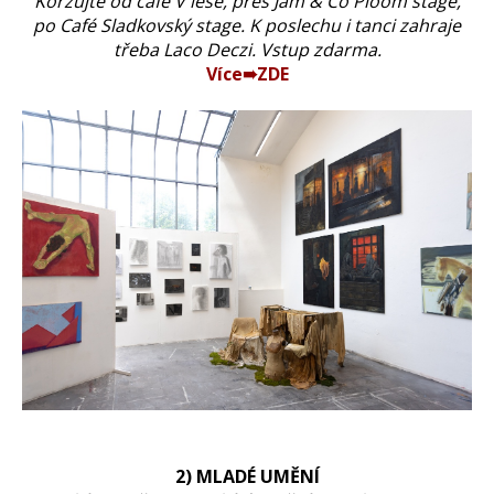
Korzujte od café V lese, přes Jam & Co Ploom stage,
po Café Sladkovský stage. K poslechu i tanci zahraje
třeba Laco Deczi. Vstup zdarma.
Více➠ZDE
2) MLADÉ UMĚNÍ