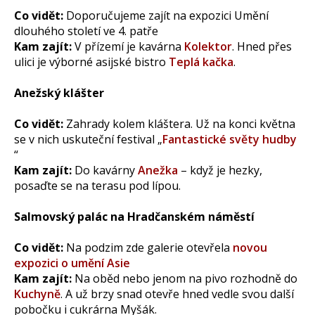
Co vidět:
Doporučujeme zajít na expozici Umění
dlouhého století ve 4. patře
Kam zajít:
V přízemí je kavárna
Kolektor
. Hned přes
ulici je výborné asijské bistro
Teplá kačka
.
Anežský klášter
Co vidět:
Zahrady kolem kláštera. Už na konci května
se v nich uskuteční festival „
Fantastické světy hudby
“
Kam zajít:
Do kavárny
Anežka
– když je hezky,
posaďte se na terasu pod lípou.
Salmovský palác na Hradčanském náměstí
Co vidět:
Na podzim zde galerie otevřela
novou
expozici o umění Asie
Kam zajít:
Na oběd nebo jenom na pivo rozhodně do
Kuchyně
. A už brzy snad otevře hned vedle svou další
pobočku i cukrárna Myšák.