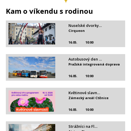
Kam o víkendu s rodinou
Nuselské dvorky…
Cirqueon
16.05.
10:00
Autobusový den …
Pražská integrovaná doprava
16.05.
10:00
Květinové slavn…
Zámecký areál Ctěnice
16.05.
10:00
Strážníci na Fl…