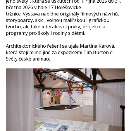
jeho světy“, která se uskuteční od 1. října 2025 do 31.
března 2026 v hale 17 Holešovické
tržnice. Výstava nabídne originály filmových návrhů,
storyboardy, skici, volnou malířskou i grafickou
tvorbu, ale také interaktivní prvky, projekce a
programy pro školy i rodiny s dětmi.
Architektonického řešení se ujala Martina Kárová,
která stojí mimo jiné za expozicemi Tim Burton či
Světy české animace.