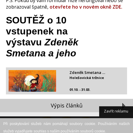
P.S. Pokud by vám formulář níže nefungoval nebo se
zobrazoval špatně,
otevřete ho v novém okně ZDE.
Zdeněk Smetana …
Holešovická tržnice
01.10. - 31.03.
Výpis článků
Zavřít reklamu
Při poskytování služeb nám pomáhají soubory cookie. Používáním našich
služeb vyjadřujete souhlas s naším používáním souborů cookie.