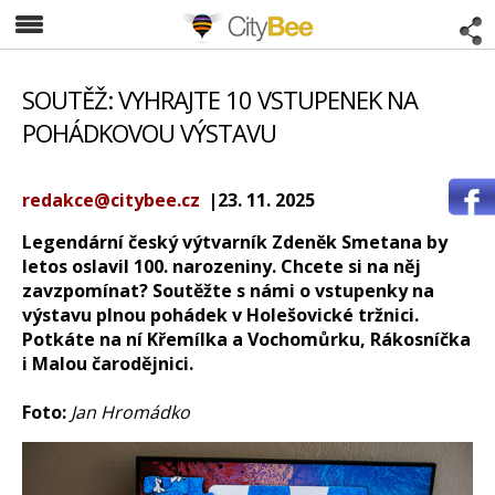
CityBee
SOUTĚŽ: VYHRAJTE 10 VSTUPENEK NA
POHÁDKOVOU VÝSTAVU
redakce@citybee.cz
|23. 11. 2025
Legendární český výtvarník Zdeněk Smetana by
letos oslavil 100. narozeniny. Chcete si na něj
zavzpomínat? Soutěžte s námi o vstupenky na
výstavu plnou pohádek v Holešovické tržnici.
Potkáte na ní Křemílka a Vochomůrku, Rákosníčka
i Malou čarodějnici.
Foto:
Jan Hromádko