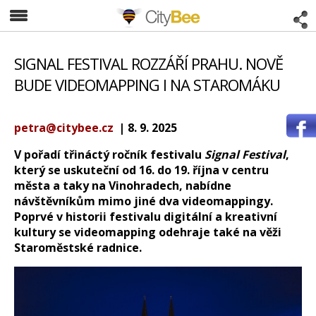
CityBee
SIGNAL FESTIVAL ROZZÁŘÍ PRAHU. NOVĚ
BUDE VIDEOMAPPING I NA STAROMÁKU
petra@citybee.cz
| 8. 9. 2025
V pořadí třináctý ročník festivalu
Signal Festival
,
který se uskuteční od 16. do 19. října v centru
města a taky na Vinohradech, nabídne
návštěvníkům mimo jiné dva videomappingy.
Poprvé v historii festivalu digitální a kreativní
kultury se videomapping odehraje také na věži
Staroměstské radnice.