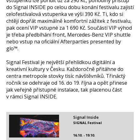
vstupenku lze pořídit už za 290 Kč, pohodlný přístup
do Signal INSIDE po celou dobu konání festivalu zajistí
celofestivalová vstupenka ve výši 390 Kč. Ti, kdo si
chtějí dopřát maximálně komfortní zážitek z festivalu,
pak ocení VIP vstupné za 1 690 Kč. Součástí VIP výhod
je třeba předbíhání front, Mercedes-Benz VIP shuttle
nebo vstup na oficiální Afterparties presented by
glo™.
Signal Festival je největší přehlídkou digitální a
kreativní kultury v Česku. Každoročně přitáhne do
centra metropole stovky tisíc návštěvníků. Třináctý
ročník se odehraje od 16. do 19. října a opět přinese
jak veřejně přístupné instalace, tak placenou část
v rámci Signal INSIDE.
Signal Inside
SIGNAL Festival
16.10. - 19.10.