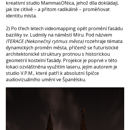
kreativní studio MammasONica, jehož díla dokládají,
jak lze citlivě – a přitom radikálně – proměňovat
identitu místa.
2) Po třech letech videomapping opět promění fasádu
baziliky sv. Ludmily na náměstí Míru. Pod názvem
ITERACE (Nekonečný rytmus města)
rozehraje témata
dynamických proměn města, přičemž se futuristické
architektonické struktury protnou s historickou
geometrií kostelní fasády. Projekce je poprvé v této
lokaci ozvláštněna využitím laseru, jejím autorem je
studio V.P.M., které patří k absolutní špičce
audiovizuálního umění ve Španělsku.