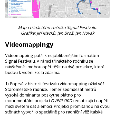
Mapa třináctého ročníku Signal Festivalu.
Grafika: Jiří Macků, Jan Brož, Jan Novák
Videomappingy
Videomapping patří k nejoblíbenějším formátům
Signal Festivalu. V rámci třináctého ročníku se
návštěvníci mohou opět těšit na dvě projekce, které
budou k vidění zcela zdarma.
1) Poprvé v historii festivalu videomapping oživí věž
Staroměstské radnice. Téměř sedmdesát metrů
vysoká dominanta poskytne plátno pro
monumentální projekci
OVERLOЯD
tematizující napětí
mezi světem dat a emocí. Projekci promítanou na dvou
stěnách vytvořilo speciálně pro radniční věž italské