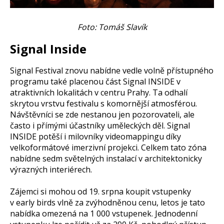
Foto: Tomáš Slavík
Signal Inside
Signal Festival znovu nabídne vedle volně přístupného
programu také placenou část Signal INSIDE v
atraktivních lokalitách v centru Prahy. Ta odhalí
skrytou vrstvu festivalu s komornější atmosférou.
Návštěvníci se zde nestanou jen pozorovateli, ale
často i přímými účastníky uměleckých děl. Signal
INSIDE potěší i milovníky videomappingu díky
velkoformátové imerzivní projekci. Celkem tato zóna
nabídne sedm světelných instalací v architektonicky
výrazných interiérech.
Zájemci si mohou od 19. srpna koupit vstupenky
v early birds vlně za zvýhodněnou cenu, letos je tato
nabídka omezená na 1 000 vstupenek. Jednodenní