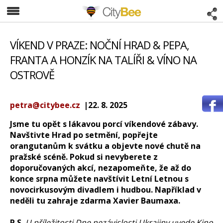
CityBee
VÍKEND V PRAZE: NOČNÍ HRAD & PEPA,
FRANTA A HONZÍK NA TALÍŘI & VÍNO NA
OSTROVĚ
petra@citybee.cz
|22. 8. 2025
Jsme tu opět s lákavou porcí víkendové zábavy.
Navštivte Hrad po setmění, popřejte
orangutanům k svátku a objevte nové chutě na
pražské scéně. Pokud si nevyberete z
doporučovaných akcí, nezapomeňte, že až do
konce srpna můžete navštívit Letní Letnou s
novocirkusovým divadlem i hudbou. Například v
neděli tu zahraje zdarma Xavier Baumaxa.
P.S.
U příležitosti Dne nezávislosti Ukrajiny uvede Kino