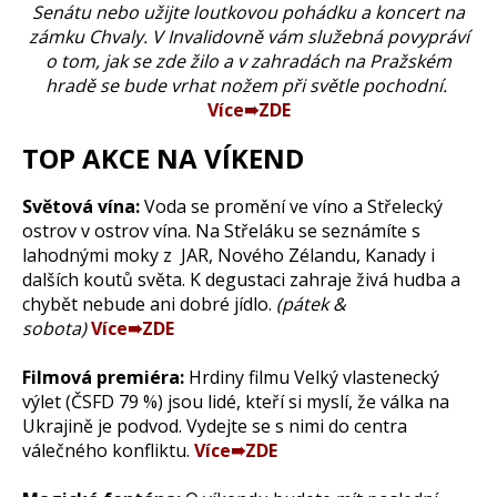
Senátu nebo užijte loutkovou pohádku a koncert na
zámku Chvaly. V Invalidovně vám služebná povypráví
o tom, jak se zde žilo a v zahradách na Pražském
hradě se bude vrhat nožem při světle pochodní.
Více➠ZDE
TOP AKCE NA VÍKEND
Světová vína:
Voda se promění ve víno a Střelecký
ostrov v ostrov vína. Na Střeláku se seznámíte s
lahodnými moky z JAR, Nového Zélandu, Kanady i
dalších koutů světa. K degustaci zahraje živá hudba a
chybět nebude ani dobré jídlo.
(pátek &
sobota)
Více➠ZDE
Filmová premiéra:
Hrdiny filmu Velký vlastenecký
výlet (ČSFD 79 %) jsou lidé, kteří si myslí, že válka na
Ukrajině je podvod. Vydejte se s nimi do centra
válečného konfliktu.
Více➠ZDE