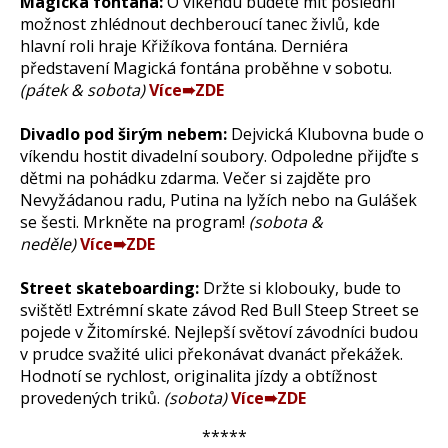
Magická fontána:
O víkendu budete mít poslední
možnost zhlédnout dechberoucí tanec živlů, kde
hlavní roli hraje Křižíkova fontána. Derniéra
představení Magická fontána proběhne v sobotu.
(pátek & sobota)
Více➠ZDE
Divadlo pod širým nebem:
Dejvická Klubovna bude o
víkendu hostit divadelní soubory. Odpoledne přijďte s
dětmi na pohádku zdarma. Večer si zajděte pro
Nevyžádanou radu, Putina na lyžích nebo na Gulášek
se šesti. Mrkněte na program!
(sobota &
neděle)
Více➠ZDE
Street skateboarding:
Držte si klobouky, bude to
svištět! Extrémní skate závod Red Bull Steep Street se
pojede v Žitomírské. Nejlepší světoví závodníci budou
v prudce svažité ulici překonávat dvanáct překážek.
Hodnotí se rychlost, originalita jízdy a obtížnost
provedených triků.
(sobota)
Více➠ZDE
*****