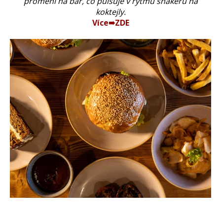
promění na bar, co pulsuje v rytmu shakerů na
koktejly.
Více➠ZDE