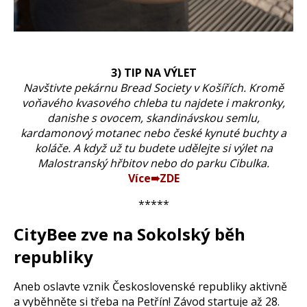
3) TIP NA VÝLET
Navštivte pekárnu Bread Society v Košířích. Kromě
voňavého kvasového chleba tu najdete i makronky,
danishe s ovocem, skandinávskou semlu,
kardamonový motanec nebo české kynuté buchty a
koláče. A když už tu budete udělejte si výlet na
Malostranský hřbitov nebo do parku Cibulka.
Více➠ZDE
*****
CityBee zve na Sokolský běh
republiky
Aneb oslavte vznik Československé republiky aktivně
a vyběhněte si třeba na Petřín! Závod startuje až 28.