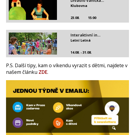
Divadlo Vanička…
Klubovna
23.08.
15:00
Interaktivní in…
Letní Letná
14.08. - 31.08.
P.S. Další tipy, kam o víkendu vyrazit s dětmi, najdete v
našem článku
ZDE
.