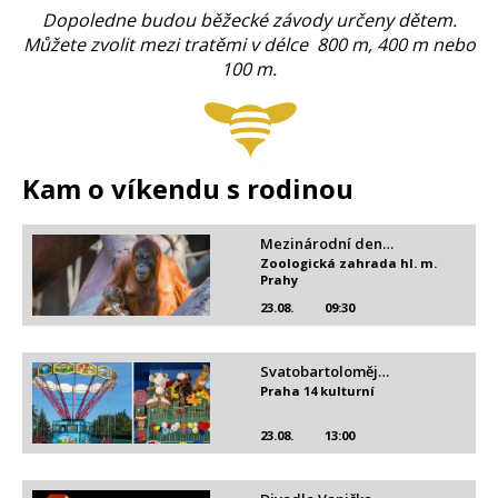
Dopoledne budou běžecké závody určeny dětem.
Můžete zvolit mezi tratěmi v délce 800 m, 400 m nebo
100 m.
Kam o víkendu s rodinou
Mezinárodní den…
Zoologická zahrada hl. m.
Prahy
23.08.
09:30
Svatobartoloměj…
Praha 14 kulturní
23.08.
13:00