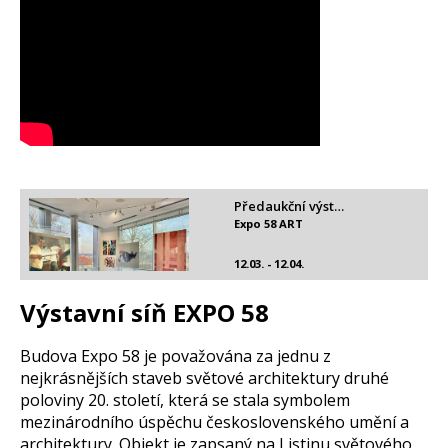
Předaukční výst…
Expo 58 ART
12.03. - 12.04.
Výstavní síň EXPO 58
Budova Expo 58 je považována za jednu z
nejkrásnějších staveb světové architektury druhé
poloviny 20. století, která se stala symbolem
mezinárodního úspěchu československého umění a
architektury. Objekt je zapsaný na Listinu světového