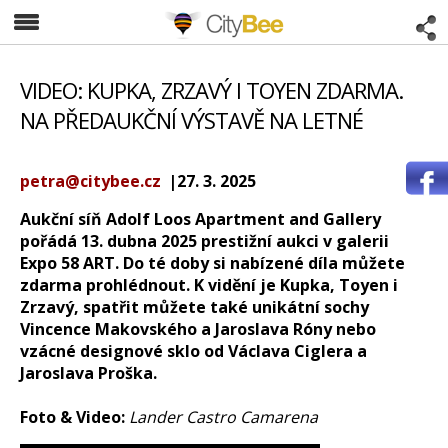
CityBee
VIDEO: KUPKA, ZRZAVÝ I TOYEN ZDARMA.
NA PŘEDAUKČNÍ VÝSTAVĚ NA LETNÉ
petra@citybee.cz
|27. 3. 2025
Aukční síň Adolf Loos Apartment and Gallery
pořádá 13. dubna 2025 prestižní aukci v galerii
Expo 58 ART. Do té doby si nabízené díla můžete
zdarma prohlédnout. K vidění je Kupka, Toyen i
Zrzavý, spatřit můžete také unikátní sochy
Vincence Makovského a Jaroslava Róny nebo
vzácné designové sklo od Václava Ciglera a
Jaroslava Proška.
Foto & Video:
Lander Castro Camarena