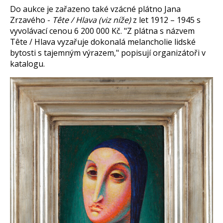
Do aukce je zařazeno také vzácné plátno Jana
Zrzavého -
Tête / Hlava
(viz níže)
z let 1912 – 1945 s
vyvolávací cenou 6 200 000 Kč. "Z plátna s názvem
Tête / Hlava vyzařuje dokonalá melancholie lidské
bytosti s tajemným výrazem," popisují organizátoři v
katalogu.