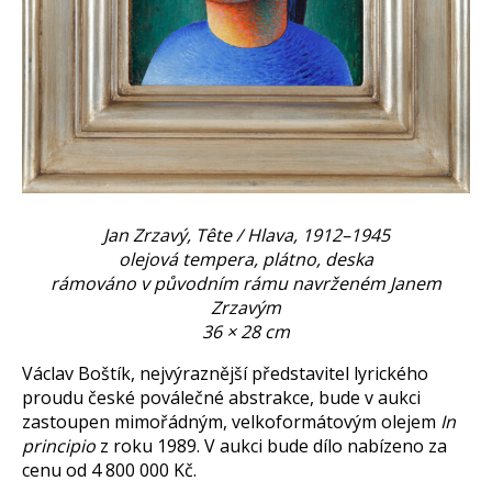
Jan Zrzavý, Tête / Hlava, 1912–1945
olejová tempera, plátno, deska
rámováno v původním rámu navrženém Janem
Zrzavým
36 × 28 cm
Václav Boštík, nejvýraznější představitel lyrického
proudu české poválečné abstrakce, bude v aukci
zastoupen mimořádným, velkoformátovým olejem
In
principio
z roku 1989. V aukci bude dílo nabízeno za
cenu od 4 800 000 Kč.