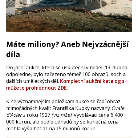
Máte miliony? Aneb Nejvzácnější
díla
Do jarní aukce, která se uskuteční v neděli 13. dubna
odpoledne, bylo zařezeno téměř 100 obrazů, soch a
dalších uměleckých děl.
Kompletní aukční katalog si
můžete prohlédnout ZDE.
K nejvýznamnějším položkám aukce se řadí obraz
mimořádných kvalit Františka Kupky nazvaný
Ovale
d‘Acier
z roku 1927
(viz níže)
. Vyvolávací cena 6 400
000 korun, ale podle odhadů by se konečná cena
mohla vyšplhat až na 15 milionů korun.