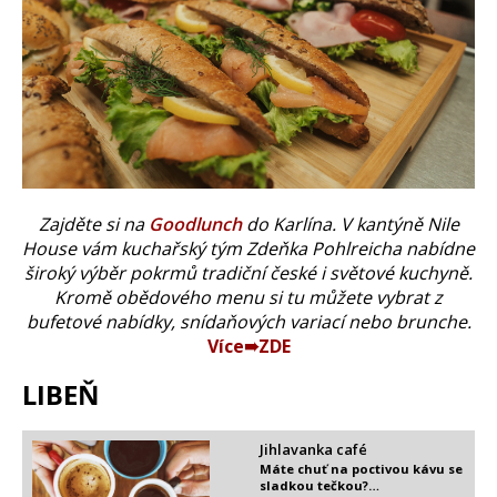
Zajděte si na
Goodlunch
do Karlína. V kantýně Nile
House vám kuchařský tým Zdeňka Pohlreicha nabídne
široký výběr pokrmů tradiční české i světové kuchyně.
Kromě obědového menu si tu můžete vybrat z
bufetové nabídky, snídaňových variací nebo brunche.
Více➠ZDE
LIBEŇ
Jihlavanka café
Máte chuť na poctivou kávu se
sladkou tečkou?…