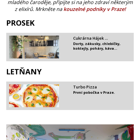
mladého čaroděje, připijte si na jeho zdraví některým
z elixírů. Mrkněte na
kouzelné podniky v Praze!
PROSEK
Cukrárna Hájek …
Dorty, zákusky, chlebíčky,
koktejly, poháry, káva…
LETŇANY
Turbo Pizza
První pobočka v Praze.