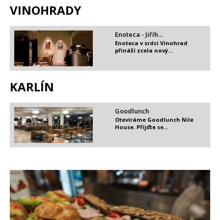
VINOHRADY
Enoteca - Jiříh…
Enoteca v srdci Vinohrad
přináší zcela nový…
KARLÍN
Goodlunch
Otevíráme Goodlunch Nile
House. Přijďte se…