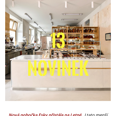
Nová pobočka Esky přistála na Letné.
I tato menší