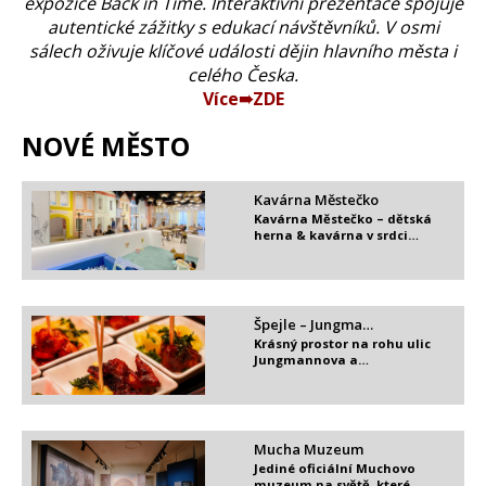
expozice Back in Time. Interaktivní prezentace spojuje
autentické zážitky s edukací návštěvníků. V osmi
sálech oživuje klíčové události dějin hlavního města i
celého Česka.
Více➠ZDE
NOVÉ MĚSTO
Kavárna Městečko
Kavárna Městečko – dětská
herna & kavárna v srdci…
Špejle – Jungma…
Krásný prostor na rohu ulic
Jungmannova a…
Mucha Muzeum
Jediné oficiální Muchovo
muzeum na světě, které…