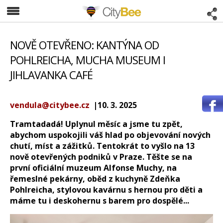
CityBee
NOVĚ OTEVŘENO: KANTÝNA OD
POHLREICHA, MUCHA MUSEUM I
JIHLAVANKA CAFÉ
vendula@citybee.cz
|10. 3. 2025
Tramtadadá! Uplynul měsíc a jsme tu zpět,
abychom uspokojili váš hlad po objevování nových
chutí, míst a zážitků. Tentokrát to vyšlo na 13
nově otevřených podniků v Praze. Těšte se na
první oficiální muzeum Alfonse Muchy, na
řemeslné pekárny, oběd z kuchyně Zdeňka
Pohlreicha, stylovou kavárnu s hernou pro děti a
máme tu i deskohernu s barem pro dospělé...