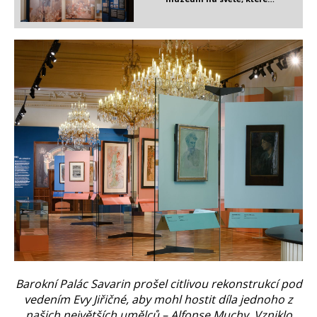
Barokní Palác Savarin prošel citlivou rekonstrukcí pod
vedením Evy Jiřičné, aby mohl hostit díla jednoho z
našich největších umělců – Alfonse Muchy. Vzniklo