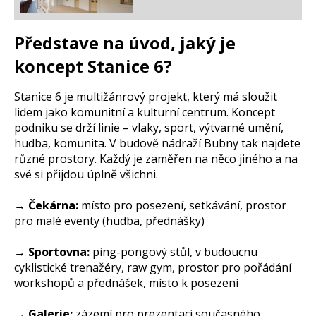
Představe na úvod, jaký je
koncept Stanice 6?
Stanice 6 je multižánrový projekt, který má sloužit
lidem jako komunitní a kulturní centrum. Koncept
podniku se drží linie – vlaky, sport, výtvarné umění,
hudba, komunita. V budově nádraží Bubny tak najdete
různé prostory. Každý je zaměřen na něco jiného a na
své si přijdou úplně všichni.
→ Čekárna:
místo pro posezení, setkávání, prostor
pro malé eventy (hudba, přednášky)
→ Sportovna:
ping-pongový stůl, v budoucnu
cyklistické trenažéry, raw gym, prostor pro pořádání
workshopů a přednášek, místo k posezení
→ Galerie:
zázemí pro prezentaci současného