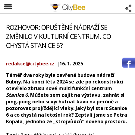
CityBee
ROZHOVOR: OPUŠTĚNÉ NÁDRAŽÍ SE
ZMĚNILO V KULTURNÍ CENTRUM. CO
CHYSTÁ STANICE 6?
redakce@citybee.cz
|16. 1. 2025
Téměř dva roky byla zavřená budova nádraží
Bubny. Na konci léta 2024 se zde po rekonstrukci
otevřelo zbrusu nové multifunkční centrum
Stanice 6
. Můžete sem zajít na výstavu, zahrát si
ping-pong nebo si vychutnat kávu na peróně a
pozorovat projíždějící vlaky. Jaký byl start Stanice
6 a co chystá na letošní rok? Zeptali jsme se Petra
Kopala, jednoho ze „strojvůdců“ nového prostoru.
Text:
Petra Müllerová, Lukáš Rozmajzl