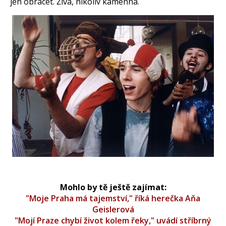
jen obracet. Živá, nikoliv kamenná.
Mohlo by tě ještě zajímat:
"Moje Praha má tajemství," říká herečka Aňa
Geislerová
"Mojí Praze chybí život kolem řeky," uvádí stříbrný