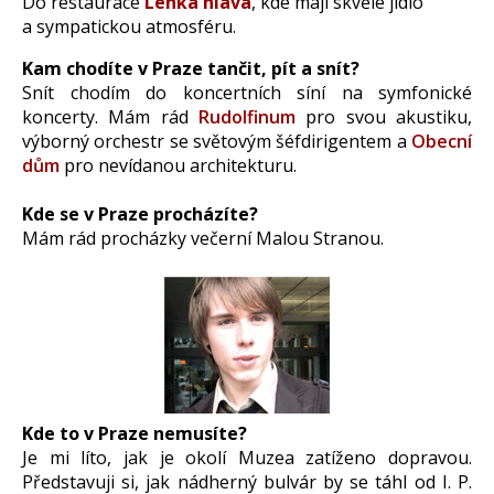
Do restaurace
Lehká hlava
, kde mají s
kvělé jídlo
a
sympatickou
atmosféru
.
Kam chodíte v Praze tančit, pít a snít?
Snít chodím do koncertních síní na symfonické
koncerty. Mám rád
Rudolfinum
pro svou akustiku,
výborný orchestr se světovým šéfdirigentem a
Obecní
dům
pro nevídanou architekturu.
Kde se v Praze procházíte?
Mám rád procházky večerní Malou Stranou.
Kde to v Praze nemusíte?
Je mi líto, jak je okolí Muzea zatíženo dopravou.
Představuji si, jak nádherný bulvár by se táhl od I. P.