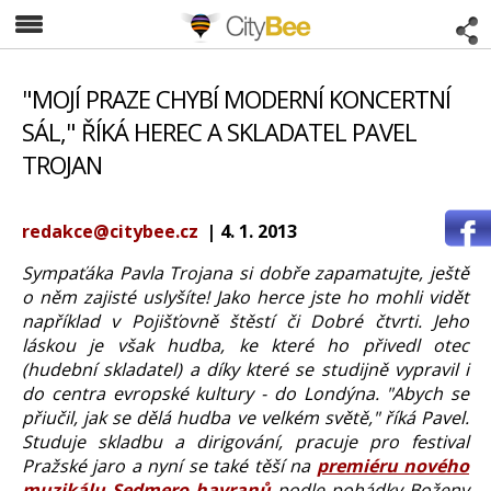
CityBee
"MOJÍ PRAZE CHYBÍ MODERNÍ KONCERTNÍ
SÁL," ŘÍKÁ HEREC A SKLADATEL PAVEL
TROJAN
redakce@citybee.cz
| 4. 1. 2013
​Sympaťáka Pavla Trojana si dobře zapamatujte, ještě
o něm zajisté uslyšíte! Jako herce jste ho mohli vidět
například v Pojišťovně štěstí či Dobré čtvrti. Jeho
láskou je však hudba, ke které ho přivedl otec
(hudební skladatel) a díky které se studijně vypravil i
do centra evropské kultury - do Londýna. "Abych se
přiučil, jak se dělá hudba ve velkém světě," říká Pavel.
Studuje skladbu a dirigování, pracuje pro festival
Pražské jaro a nyní se také těší na
premiéru nového
muzikálu Sedmero havranů
podle pohádky Boženy