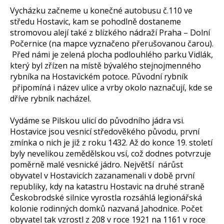
Vycházku začneme u konečné autobusu č.110 ve
středu Hostavic, kam se pohodlně dostaneme
stromovou alejí také z blízkého nádraží Praha – Dolní
Počernice (na mapce vyznačeno přerušovanou čarou).
Před námi je zelená plocha podlouhlého parku Vidlák,
který byl zřízen na místě bývalého stejnojmenného
rybníka na Hostavickém potoce. Původní rybník
připomíná i název ulice a vrby okolo naznačují, kde se
dříve rybník nacházel.
Vydáme se Pilskou ulicí do původního jádra vsi.
Hostavice jsou vesnicí středověkého původu, první
zmínka o nich je již z roku 1432. Až do konce 19. století
byly nevelikou zemědělskou vsí, což dodnes potvrzuje
poměrně malé vesnické jádro. Největší nárůst
obyvatel v Hostavicích zazanamenali v době první
republiky, kdy na katastru Hostavic na druhé straně
Českobrodské silnice vyrostla rozsáhlá legionářská
kolonie rodinných domků nazvaná Jahodnice. Počet
obyvatel tak vzrostl z 208 v roce 1921 na 1161 v roce