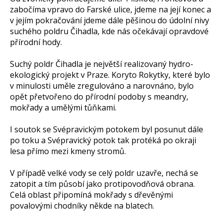
zabočíma vpravo do Farské ulice, jdeme na její konec a
v jejím pokračování jdeme dále pěšinou do údolní nivy
suchého poldru Čihadla, kde nás očekávají opravdové
přírodní hody.
Suchý poldr Čihadla je největší realizovaný hydro-
ekologický projekt v Praze. Koryto Rokytky, které bylo
v minulosti uměle zregulováno a narovnáno, bylo
opět přetvořeno do přírodní podoby s meandry,
mokřady a umělými tůňkami.
I soutok se Svépravickým potokem byl posunut dále
po toku a Svépravický potok tak protéká po okraji
lesa přímo mezi kmeny stromů.
V případě velké vody se celý poldr uzavře, nechá se
zatopit a tím působí jako protipovodňová obrana.
Celá oblast připomíná mokřady s dřevěnými
povalovými chodníky někde na blatech.