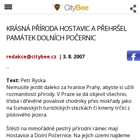
CityBee
KRÁSNÁ PŘÍRODA HOSTAVIC A PŘEHRŠEL
PAMÁTEK DOLNÍCH POČERNIC
redakce@citybee.cz
| 3. 8. 2007
...
Text:
Petr Ryska
Nemusíte jezdit daleko za hranice Prahy, abyste si užili
rozmanitosti přírody. V Praze se dá objevit všechno,
třeba i dřevěné povalové chodníky přes mokřady jako
na šumavských turistických stezkách či kmeny trčící z
pískového jezera.
Štěstí na mimořádně pestrý přírodní rámec mají
Hostavice a Dolní Počernice. Na jejich území najdeme