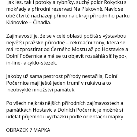
jak les, tak i potoky a rybníky, suchý poldr Rokytku s
mokřady a přírodní rezervaci Na Pískovně. Navíc se
obě čtvrtě nacházejí přímo na okraji přírodního parku
Klánovice – Čihadla.
Zajímavostí je, že se v celé oblasti počítá s výstavbou
největší pražské přírodně – rekreační zóny, která se
má rozprostírat od Černého Mostu až po Hostavice a
Dolní Počernice a má se tu objevit rozsáhlá síť hypo-,
in-line- a cyklo-stezek.
Jakoby už sama pestrost přírody nestačila, Dolní
Počernice mají ještě jeden trumf v rukávu a to
neobvyklé množství památek.
Po všech nejkrásnějších přírodních zajímavostech a
památkách Hostavic a Dolních Počernic je možné si
udělat příjemnou vycházku podle orientační mapky.
OBRAZEK 7 MAPKA