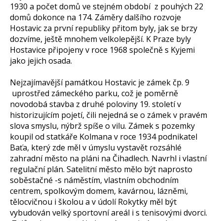
1930 a počet domů ve stejném období z pouhých 22
domů dokonce na 174. Záměry dalšího rozvoje
Hostavic za první republiky přitom byly, jak se brzy
dozvíme, ještě mnohem velkolepější. K Praze byly
Hostavice připojeny v roce 1968 společně s Kyjemi
jako jejich osada.
Nejzajímavější památkou Hostavic je zámek čp. 9
uprostřed zámeckého parku, což je poměrně
novodobá stavba z druhé poloviny 19. století v
historizujícím pojetí, čili nejedná se o zámek v pravém
slova smyslu, nýbrž spíše o vilu. Zámek s pozemky
koupil od statkáře Kolmana v roce 1934 podnikatel
Baťa, který zde měl v úmyslu vystavět rozsáhlé
zahradní město na pláni na Čihadlech. Navrhl i vlastní
regulační plán. Satelitní město mělo být naprosto
soběstačné -s náměstím, vlastním obchodním
centrem, spolkovým domem, kavárnou, lázněmi,
tělocvičnou i školou a v údolí Rokytky měl být
vybudován velký sportovní areál i s tenisovými dvorci.