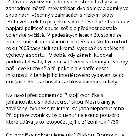
Z důvodu zamezení jednotvárnosti zástavby se v
zahradním městě měly střídat dvojdomky a domky ve
skupinách, všechny v zahradách s nízkými ploty.
Bohužel z celého projektu v době těsně před válkou v
napjaté politické situaci sešlo a přednost dostalo
vojenské cvičiště. V padesátých letech 20. století se
zámek změnil na základní a mateřskou školu a od od
roku 2005 tady sídlí soukromá vysoká škola tělesné
výchovy a sportu. V době, kdy zámek kupoval
podnikatel Baťa, bychom v přízemí s klenutými stropy
našli dvě kuchyně a tři pokoje a v patře deset
místností. Z tehdejšího interiérového vybavení se do
dnešních dnů zachovala kachlová kamna s reliéfy.
Na návsi před domem čp. 7 stojí zvonička s
jehlancovitou šindelovou stříškou. Mezi trámy je
zavěšený zvonek s reliéfem sv. Jana Nepomuckého.
Při opravě zvoničky bylo uvnitř nalezeno pouzdro,
které udává jako letopočet jejího zřízení rok 1730.
Od zvoničky pokračujeme ulicí Pilskou, Froncovou a