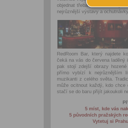
objednat třeba i obří talíř Tapa
nejrůznější výstavy a ochutnávky
RedRoom Bar, který najdete k
čeká na vás do červena laděný 
pak stojí zdejší obrazy hozené
přímo vybízí k nejrůznějším l
muzikanti z celého světa. Tradi
může ocitnout každý, kdo chce o
stačí se do baru přijít jakoukoli n
Př
5 míst, kde vás na
5 původních pražských re
Vytetuj si Prahu