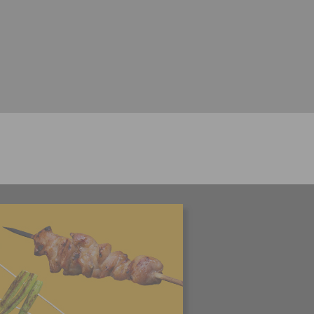
ngových
e v Praze.
ti let, nebo
u se
 pro tento
hoto
te starší 16
hoto
e, že jste
lasíte s