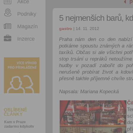
p
Akce
Podniky
5 nejmenších barů, k
Magazín
gastro
| 14. 11. 2012
Inzerce
Praha nám den co den nabízí 
potkáme spoustu známých a ráno
taxíků. Občas si ale všichni po
stop trsání u repráků netoužíme
hudby v pozadí zabořit do po
nerušeně probírat život a kdov
přesně takhle příjemné chvíle strá
Napsala: Mariana Kopecká
Či
Te
OBLÍBENÉ
ČLÁNKY
sc
do
Kam v Praze
zadarmo kdykoliv
př