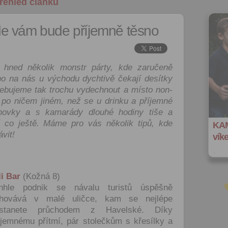
řehled článků
de vám bude příjemně těsno
hned několik monstr párty, kde zaručeně
 na nás u východu dychtivě čekají desítky
třebujeme tak trochu vydechnout a místo non-
 po ničem jiném, než se u drinku a příjemné
hovky a s kamarády dlouhé hodiny tiše a
í co ještě. Máme pro vás několik tipů, kde
KAM
vit!
vík
li Bar
(Kožná 8)
nhle podnik se návalu turistů úspěšně
hovává v malé uličce, kam se nejlépe
stanete průchodem z Havelské. Díky
íjemnému přítmí, pár stolečkům s křesílky a