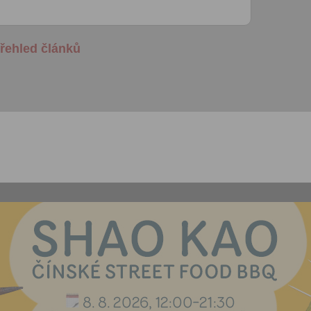
Správcem, zejména marketi
materiálů a pozvánek na akc
Souhlas je udělen po dobu pě
řehled článků
do odvolání Vašeho souhlas
zpracováním osobních údajů
účel.
Vyplněním a odesláním to
formuláře potvrzujete, že js
let.
Vyplněním a odesláním to
formuláře rovněž potvrzujet
si přečetl(a)
Všeobecné a
obchodní podmínky
a souh
jejich obsahem.