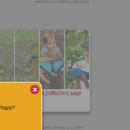
sobotního či nedělního odpoledne.
míst, kam v Praze ZA ZVÍŘÁTKY, když
hcete do zoo
 Praze?
Přinášíme vám tipy na 12 míst v