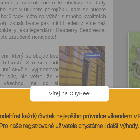
učem a neskutečně milé obsluze se tady
títe jako v útulném pokojíčku, kam se budete
a barů tady máte na výběr z mnoha kvalitních
é), zkusit byste pak měli i jeden z více než
koktejly jako legendární Rasberry Seabreeze.
ísto zaručeně nenajdete!
rem, který se obejde bez
ch turistů. Sem se chodí
y umí skvěle. Vyjmenovat
e síly, ale věřte, že v
ř všechno, na co si
á trochu jako z minulého
Vítej na CityBee!
 stolech zapálené svíčky,
12 
 kožených sedaček a propít se spolu s místní
nec
žižkovského rána.
odebírat každý čtvrtek nejlepšího průvodce víkendem v
ova 29)
Pro naše registrované uživatele chystáme i další výhody.
ch podniků s domáckou atmosférou ještě
aneme. Místním známá Kapybara ve Vlkovce