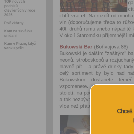
TOP nových
ga
podniků
cí
otevřených v roce
2025
chtít vracet. Na rozdíl od mnoh
vín (doporučujeme třeba to růžov
Polévkárny
40ti druhů rumu anebo nápadité 
Kam na skvělou
V okolí Staromáku příjemnější m
snídani
Kam v Praze, když
Bukowski Bar
(Bořivojova 86)
venku prší?
Bukowski je dalším "zašitým" ba
neonů, stroboskopů a rozjuchaný
hlavně pít – a právě drinky tad
celý sortiment by bylo nad naš
Bukowskim dostanete témě
vzpomenete. Interiér tady vypad
století, na podlaze koberec a na
a tak nezbývá než se zabořit do
více než přátelskou crew až do 
Chceš 
UP Bar
(Vlk
U žižkovský
chvíli zůst