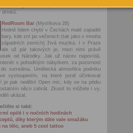
„Nastavení“ Vašeho uživatel
s! I v Orange Baru se pak velmi často konají
na webu www.citybee.cz.
 drinků.
RedRoom Bar
(Myslíkova 28)
Registrace uživatelského účt
Hodně lidem chybí v Čechách malé zapadlé
Zaškrtnutím políčka „Chci se
bary, kde zní po večerech (tak jako v mnoha
jako uživatel“ nebo „Chci vytv
své firmě“ udělujete souhlas
západních zemích) živá muzika. I v Praze
zpracováním osobních údajů
ale už pár takových je, mezi nimi právě
vytvoření Vašeho uživatelsk
ousek od Národky. Jak už název napovídá,
nezbytného pro přihlášení už
interiér s pohodlným nábytkem, za pozornost
webových stránkách a využití
 do surreálna. Umělecká atmosféra podniku
základních funkcí. Souhlas j
dobu existence uživatelskéh
ive vystoupením, na které jezdí účinkovat
jeho odstranění, nebo do od
cí je pak nedělní Open mic, kdy se na pódiu
Vašeho souhlasu se zpraco
statním něco zahrát. Zkusit to můžete i vy,
osobních údajů pro tento úče
eděli ukázat.
Newsletter:
ečtěte si také:
Zaškrtnutím políčka „Chci do
krmí opilé i v nočních hodinách
emailem newsletter“ uděluje
ceptů, díky kterým dáte vale smažáku
se zpracováním výše uvede
 na tělo, aneb 5 cool tattoo
osobních údajů za účelem ro
redakčních a marketingovýc