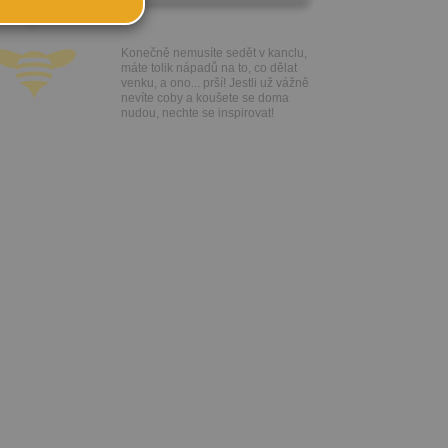
ského účtu
Konečně nemusíte sedět v kanclu,
máte tolik nápadů na to, co dělat
u:
venku, a ono... prší! Jestli už vážně
nevíte coby a koušete se doma
 registrovat
nudou, nechte se inspirovat!
ořit vizitku
 se
 za účelem
ého účtu
ivatele na
 jejich
e udělen po
o účtu až do
volání
váním
l.
stávat
te souhlas
ných
zesílání
h sdělení