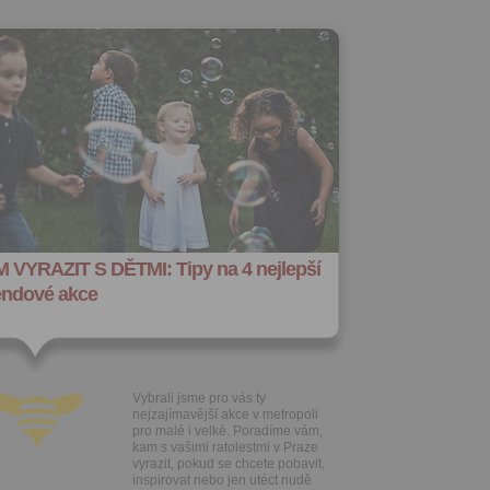
 VYRAZIT S DĚTMI: Tipy na 4 nejlepší
endové akce
Vybrali jsme pro vás ty
nejzajímavější akce v metropoli
pro malé i velké. Poradíme vám,
kam s vašimi ratolestmi v Praze
vyrazit, pokud se chcete pobavit,
inspirovat nebo jen utéct nudě