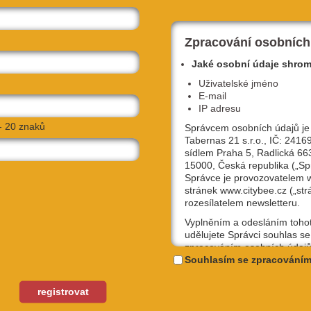
o získala nového majitele a spolu se jménem
oho dalšího: zdi dvou malých místnůstek teď
sové malby, vedle skvělého točeného piva
Zpracování osobních
mají džusy Dietz (snad nejlepší co známe,
Jaké osobní údaje shro
 nechybí nabídka kvalitních rumů, na jejichž
eny. Komunitu kolem sebe si ale tenhle bar
Uživatelské jméno
E-mail
ým akcím jako je třeba pravidelné víkendové
IP adresu
- 20 znaků
Správcem osobních údajů je
Tabernas 21 s.r.o., IČ: 2416
sídlem Praha 5, Radlická 66
15000, Česká republika („Sp
u asi
Správce je provozovatelem
ehož
stránek www.citybee.cz („str
vlášť
rozesílatelem newsletteru.
tředí
Vyplněním a odesláním toho
vary,
udělujete Správci souhlas se
ckou
zpracováním osobních údajů
uživatelské jméno, email, IP
Souhlasím se zpracováním
iny a
Kam
účely, které si sami níže zvol
brazů
je 3
Kterýkoliv ze souhlasů můžet
registrovat
 Kromě míchaných koktejlů (se kterými se
odvolat, a to na emailové ad
ýborné kávy si tu pro akci s kamarády můžete
podpora@citybee.cz nebo v 