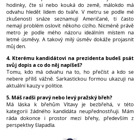
hodinky, čte si nebo kouká do země, málokdo má
odvahu hledět lidem do tváře. V metru se podle mé
zkušenosti snáze seznamují Američané, ti často
nemají problém oslovit někoho cizího. Nicméně právě
metro je podle mého názoru ideálním místem na
letmé úsměvy. A takový milý úsměv dokáže projasnit
můj den.
4. Kterému kandidátovi na prezidenta budeš psát
svůj dopis a co do něj napíšeš?
Tomu, kdo má odvahu na to, ho přečíst a kdo se
nebere příliš vážně. Sarkastickou formou ukazuji na
aktuální kauzy v politice.
5. Máš radši pravý nebo levý pražský břeh?
Má láska k břehům Vltavy je bezbřehá, v této
kategorii žádného kandidáta neupřednostňuji. Mám
ráda dokonce i prostor mezi břehy, především z
perspektivy šlapadla.