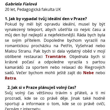
Gabriela Fialová
20 let, Pedagogická fakulta UK
1. Jak by vypadal tvůj ideální den v Praze?
Pokud by měl být opravdu ideální, musel by být
vynalezený teleport, abych ušetřila co nejvíc času a
můj den byl nejlepší a nejefektivnější. Ráda bych byla
se svým přítelem. Dopoledne bychom vyrazili na
romantickou procházku na Petřín, Vyšehrad nebo
Malou Stranu. Pak bych si dala vydatný oběd v mojí
oblíbené restauraci
Tramtárie
. Objednala bych si
krásné počasí a odpoledne vyrazila s partou
kamarádů za sportem nebo relaxací do Riegrových
sadů. Večer bychom mohli ještě zajít do
Nebe
nebo
Retra
.
2. Jak si v Praze plánuješ volný čas?
Svůj volný čas většinou trávím s přáteli, a ti mi
prozradí, kde se co právě děje. Jinak také hodně
sportuji a informace o tom, kde se co právě cvičí,
čerpám z internetu.