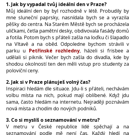
1. Jak by vypadal tvůj ideální den v Praze?
Můj ideální den by byl rozhodně v létě. Probudily by
mne sluneční paprsky, nasnídala bych se a vyrazila
pěšky do centra. Na Starém Městě bych se procházela
uličkami, četla pamětní desky, obdivovala fasády domů
a fotila. Potom bych s přáteli zašla na loďku či šlapadlo
na Vltavě a na oběd. Odpoledne bychom strávili v
parku u
Petřínské rozhledny
, házeli si frisbee a
udělali si piknik. Večer bych zašla do divadla, kde by
shodou okolností ten den měli vstup pro studenty za
poloviční ceny.
2. Jak si v Praze plánuješ volný čas?
Inspiraci hledám dle situace. Jdu-li s přáteli, nechávám
volbu místa na nich, pokud mají oblíbené. Když jdu
sama, často hledám na internetu. Nejraději poznávám
nová místa a chodím do nových podniků.
3. Co si myslíš o seznamování v metru?
V metru v České republice lidé spěchají a na
seznamování podle mě není čas. Každý hledí na