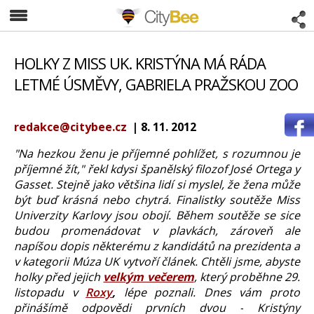
CityBee
HOLKY Z MISS UK. KRISTÝNA MÁ RÁDA
LETMÉ ÚSMĚVY, GABRIELA PRAŽSKOU ZOO
redakce@citybee.cz
| 8. 11. 2012
"Na hezkou ženu je příjemné pohlížet, s rozumnou je
příjemné žít," řekl kdysi španělský filozof José Ortega y
Gasset. Stejně jako většina lidí si myslel, že žena může
být buď krásná nebo chytrá. Finalistky soutěže Miss
Univerzity Karlovy jsou obojí. Během soutěže se sice
budou promenádovat v plavkách, zároveň ale
napíšou dopis některému z kandidátů na prezidenta a
v kategorii Múza UK vytvoří článek. Chtěli jsme, abyste
holky před jejich
velkým večerem
, který proběhne 29.
listopadu v
Roxy
,
lépe poznali
. Dnes vám proto
přinášímě odpovědi prvních dvou -
Kristýny