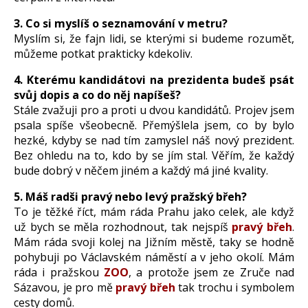
3. Co si myslíš o seznamování v metru?
Myslím si, že fajn lidi, se kterými si budeme rozumět,
můžeme potkat prakticky kdekoliv.
4. Kterému kandidátovi na prezidenta budeš psát
svůj dopis a co do něj napíšeš?
Stále zvažuji pro a proti u dvou kandidátů. Projev jsem
psala spíše všeobecně. Přemýšlela jsem, co by bylo
hezké, kdyby se nad tím zamyslel náš nový prezident.
Bez ohledu na to, kdo by se jím stal. Věřím, že každý
bude dobrý v něčem jiném a každý má jiné kvality.
5. Máš radši pravý nebo levý pražský břeh?
To je těžké říct, mám ráda Prahu jako celek, ale když
už bych se měla rozhodnout, tak nejspíš
pravý břeh
.
Mám ráda svoji kolej na Jižním městě, taky se hodně
pohybuji po Václavském náměstí a v jeho okolí. Mám
ráda i pražskou
ZOO
, a protože jsem ze Zruče nad
Sázavou, je pro mě
pravý břeh
tak trochu i symbolem
cesty domů.