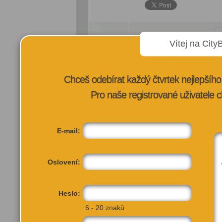
Vítej na City
Chceš odebírat každý čtvrtek nejlepší
Pro naše registrované uživatele c
E-mail:
Oslovení:
Heslo:
6 - 20 znaků