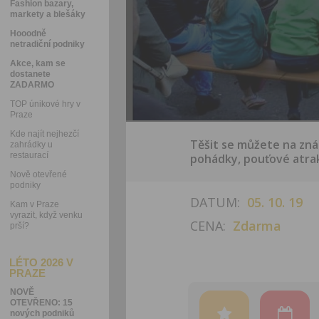
Fashion bazary,
markety a blešáky
Hooodně
netradiční podniky
Akce, kam se
dostanete
ZADARMO
TOP únikové hry v
Praze
Kde najít nejhezčí
Těšit se můžete na zná
zahrádky u
restaurací
pohádky, pouťové atrak
Nově otevřené
podniky
DATUM:
05. 10. 19
Kam v Praze
vyrazit, když venku
CENA:
Zdarma
prší?
LÉTO 2026 V
PRAZE
NOVĚ
OTEVŘENO: 15
nových podniků