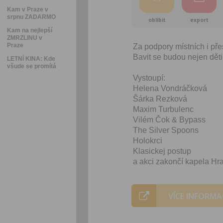
Kam v Praze v
srpnu ZADARMO
oblíbit
export
Kam na nejlepší
ZMRZLINU v
Praze
Za podpory místních i př
Bavit se budou nejen děti,
LETNÍ KINA: Kde
všude se promítá
Vystoupí:
Helena Vondráčková
Šárka Rezková
Maxim Turbulenc
Vilém Čok & Bypass
The Silver Spoons
Holokrci
Klasickej postup
a akci zakončí kapela Hr
VÍCE INFORMA