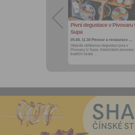
Facebook
export do
kalendáře
Pivní degustace v Pivovaru
Více výhod pro
přihlášené
Supa
05.08. 11.30
Pivovar a restaurace …
Objevte oblíbenou degustaci piva v
Pivovaru U Supa, historickém pivovaru
tradiční české…