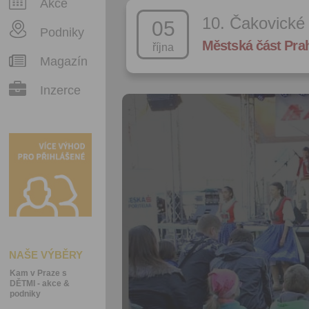
Akce
10. Čakovické
05
Podniky
Městská část Pra
října
Magazín
Inzerce
NAŠE VÝBĚRY
Kam v Praze s
DĚTMI - akce &
podniky