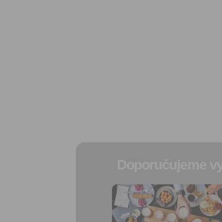
Doporučujeme vy
Přidat do
oblíbených
Sdílet: