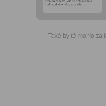
promění v místo, kde se potkává živá
promění v místo, kde se potkává živá
hudba, skvělé jídlo, sousedé,…
hudba, skvělé jídlo, sousedé,…
Také by tě mohlo zají