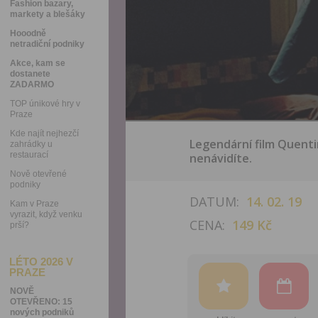
Fashion bazary,
markety a blešáky
Hooodně
netradiční podniky
Akce, kam se
dostanete
ZADARMO
TOP únikové hry v
Praze
Kde najít nejhezčí
Legendární film Quenti
zahrádky u
restaurací
nenávidíte.
Nově otevřené
podniky
DATUM:
14. 02. 19
Kam v Praze
vyrazit, když venku
CENA:
149 Kč
prší?
LÉTO 2026 V
PRAZE
NOVĚ
OTEVŘENO: 15
nových podniků