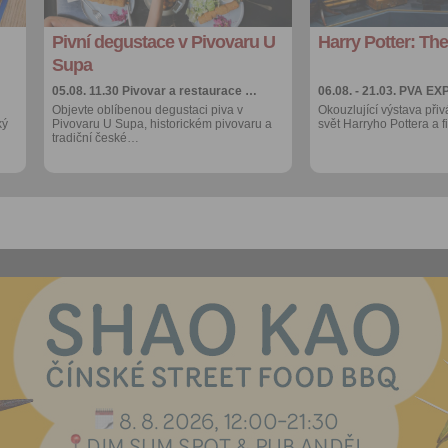
kalendáře
kalendáře
Pivní degustace v Pivovaru U
Harry Potter: The
Více výhod pro
Více výhod pro
přihlášené
přihlášené
Supa
05.08. 11.30
Pivovar a restaurace …
06.08. - 21.03.
PVA EX
Objevte oblíbenou degustaci piva v
Okouzlující výstava přiv
ký
Pivovaru U Supa, historickém pivovaru a
svět Harryho Pottera a 
tradiční české…