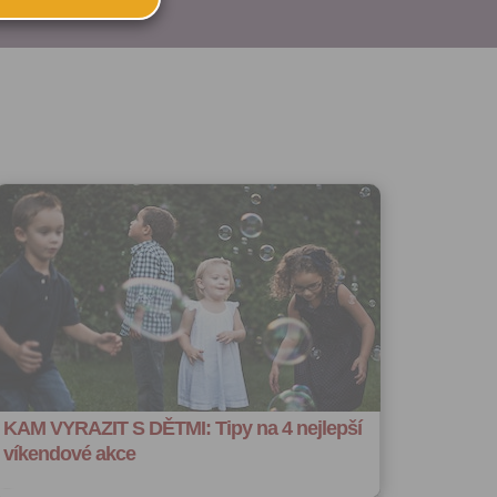
ského účtu
u:
 registrovat
ořit vizitku
 se
 za účelem
ého účtu
ivatele na
 jejich
e udělen po
o účtu až do
volání
váním
l.
stávat
KAM VYRAZIT S DĚTMI: Tipy na 4 nejlepší
te souhlas
ných
víkendové akce
zesílání
h sdělení