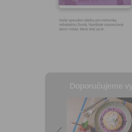
Naše speciální výběry pro milovníky
městského života. Navštivte doporučené
akce i místa, která stojí za to.
Doporučujeme vy
Přidat do
oblíbených
Sdílet:
Facebook
export do