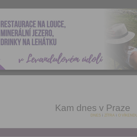
Kam dnes v Praze
DNES
i
ZÍTRA
i
O VÍKEND