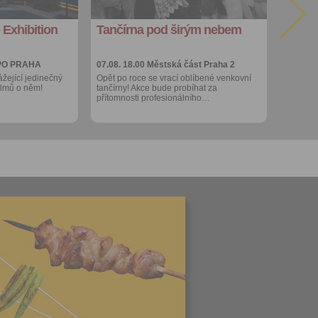
kalendáře
 Exhibition
Tančírna pod širým nebem
Více výhod pro
přihlášené
PO PRAHA
07.08. 18.00
Městská část Praha 2
ážející jedinečný
Opět po roce se vrací oblíbené venkovní
filmů o něm!
tančírny! Akce bude probíhat za
přítomnosti profesionálního…