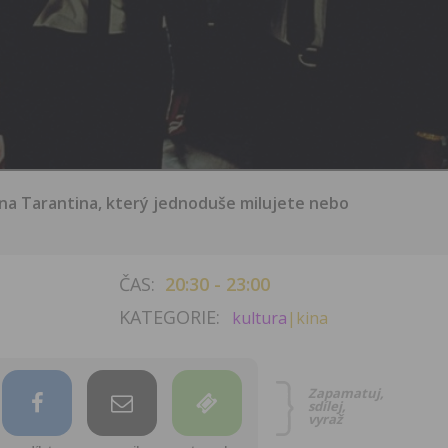
na Tarantina, který jednoduše milujete nebo
ČAS:
20:30 - 23:00
KATEGORIE:
kultura
|kina
Zapamatuj,
sdílej,
vyraž