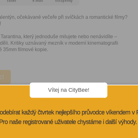
sdílet
e-mail
vstupenky
lentýn, očekávané večeře při svíčkách a romantické filmy?
!
Tarantina, který jednoduše milujete nebo nenávidíte –
děli. Kritiky uznávaný mezník v moderní kinematografii
é 35mm filmové kopie.
CÍ
Vítej na CityBee!
odebírat každý čtvrtek nejlepšího průvodce víkendem v
Pro naše registrované uživatele chystáme i další výhody.