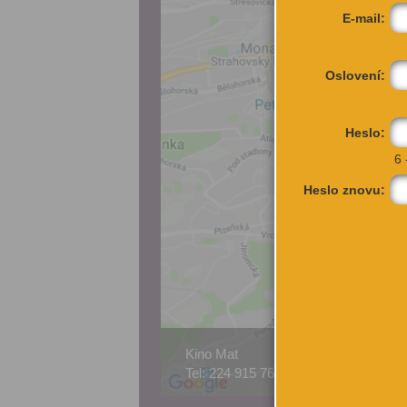
E-mail:
Oslovení:
Heslo:
6 
Heslo znovu:
Kino Mat
Kar
Tel: 224 915 765
Prah