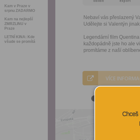
oblíbit
export
Kam v Praze v
srpnu ZADARMO
Nebaví vás přeslazený Va
Kam na nejlepší
Udělejte si Valentýn jinak
ZMRZLINU v
Praze
Legendární film Quentina 
LETNÍ KINA: Kde
všude se promítá
každopádně jste ho ale vi
promítáme z naší oblíben
VÍCE INFORMA
Chceš 