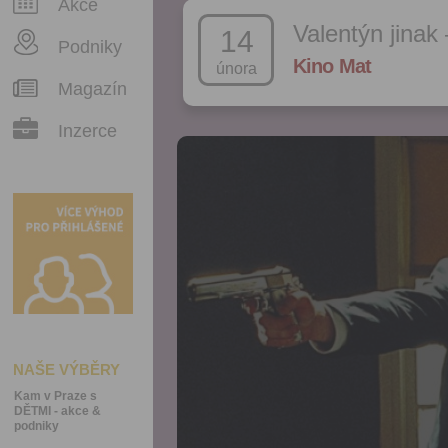
Akce
Valentýn jinak
14
Podniky
Kino Mat
února
Magazín
Inzerce
NAŠE VÝBĚRY
Kam v Praze s
DĚTMI - akce &
podniky