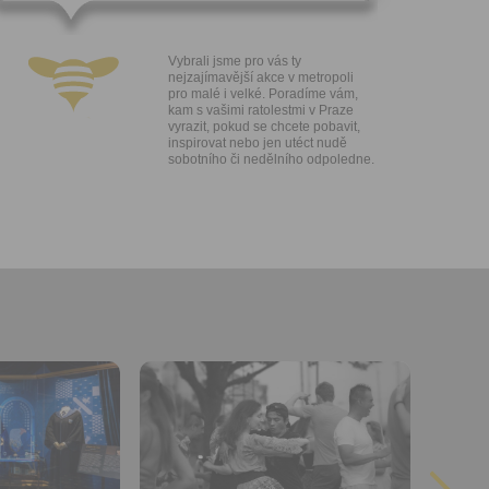
ngových
e v Praze.
ti let, nebo
Vybrali jsme pro vás ty
u se
nejzajímavější akce v metropoli
 pro tento
pro malé i velké. Poradíme vám,
kam s vašimi ratolestmi v Praze
vyrazit, pokud se chcete pobavit,
hoto
inspirovat nebo jen utéct nudě
te starší 16
sobotního či nedělního odpoledne.
hoto
e, že jste
lasíte s
Přidat do
oblíbených
Sdílet:
Facebook
export do