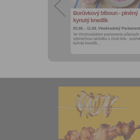
kalendáře
Borůvkový blboun - plněný
Více výhod pro
přihlášené
kynutý knedlík
05.08. - 11.08.
Vinohradský Parlament
Ve Vinohradském parlamentu připravili
výjimečnou lahůdku s chutí léta - pražs
kynutý knedlík…