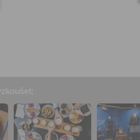
Správcem, zejména marketi
materiálů a pozvánek na akc
Souhlas je udělen po dobu pě
do odvolání Vašeho souhlas
zpracováním osobních údajů
účel.
Vyplněním a odesláním to
formuláře potvrzujete, že js
let.
Vyplněním a odesláním to
formuláře rovněž potvrzujet
si přečetl(a)
Všeobecné a
obchodní podmínky
a souh
jejich obsahem.
zkoušet:
Přidat do
Přidat do
oblíbených
oblíbených
Sdílet:
Sdílet:
Facebook
Facebook
export do
export do