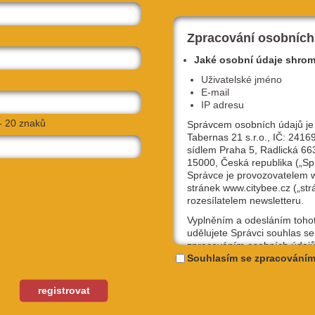
Zpracování osobních
Jaké osobní údaje shro
Uživatelské jméno
E-mail
IP adresu
- 20 znaků
Správcem osobních údajů je
Tabernas 21 s.r.o., IČ: 2416
sídlem Praha 5, Radlická 66
15000, Česká republika („Sp
Správce je provozovatelem
stránek www.citybee.cz („str
rozesílatelem newsletteru.
Vyplněním a odesláním toho
udělujete Správci souhlas se
zpracováním osobních údajů
uživatelské jméno, email, IP
Souhlasím se zpracováním
účely, které si sami níže zvol
lovo náměstí 285/19
NAVIGOVAT
Kterýkoliv ze souhlasů můžet
a 2, 120 00
registrovat
odvolat, a to na emailové ad
podpora@citybee.cz nebo v 