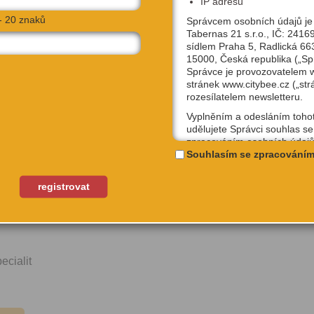
IP adresu
- 20 znaků
Správcem osobních údajů je
Tabernas 21 s.r.o., IČ: 2416
sídlem Praha 5, Radlická 66
15000, Česká republika („Sp
Správce je provozovatelem
stránek www.citybee.cz („str
rozesílatelem newsletteru.
ořil
Vyplněním a odesláním toho
udělujete Správci souhlas se
zpracováním osobních údajů
uživatelské jméno, email, IP
Souhlasím se zpracováním
na Praha
účely, které si sami níže zvol
Kterýkoliv ze souhlasů můžet
registrovat
Boží koně (2012, režisér Nabil Ayouch)
odvolat, a to na emailové ad
nebina
podpora@citybee.cz nebo v 
koně ze Sidi Moumen. Titul k příjezdu autora vydává
„Nastavení“ Vašeho uživatel
na webu www.citybee.cz.
Registrace uživatelského účt
cialit
Zaškrtnutím políčka „Chci se
jako uživatel“ nebo „Chci vytv
své firmě“ udělujete souhlas