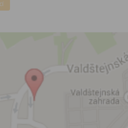
zpracováním osobních údajů
CÍ
vytvoření Vašeho uživatelsk
nezbytného pro přihlášení už
webových stránkách a využití
základních funkcí. Souhlas j
dobu existence uživatelskéh
jeho odstranění, nebo do od
Vašeho souhlasu se zpraco
osobních údajů pro tento úče
Newsletter:
Zaškrtnutím políčka „Chci do
emailem newsletter“ uděluje
se zpracováním výše uvede
osobních údajů za účelem ro
redakčních a marketingovýc
Správcem, zejména marketi
materiálů a pozvánek na akc
Souhlas je udělen po dobu pě
do odvolání Vašeho souhlas
zpracováním osobních údajů
účel.
Vyplněním a odesláním to
formuláře potvrzujete, že js