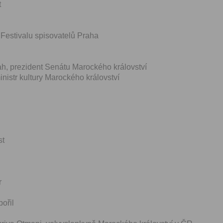
t
 Festivalu spisovatelů Praha
h, prezident Senátu Marockého království
istr kultury Marockého království
st
r
bořil