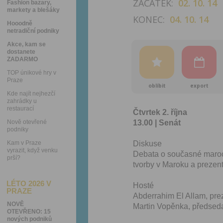
ZAČÁTEK:
02. 10. 14
Fashion bazary,
markety a blešáky
KONEC:
04. 10. 14
Hooodně
netradiční podniky
Akce, kam se
dostanete
ZADARMO
TOP únikové hry v
Praze
oblíbit
export
Kde najít nejhezčí
zahrádky u
restaurací
Čtvrtek 2. října
Nově otevřené
13.00 | Senát
podniky
Kam v Praze
Diskuse
vyrazit, když venku
Debata o současné marock
prší?
tvorby v Maroku a prezen
LÉTO 2026 V
Hosté
PRAZE
Abderrahim El Allam, pre
NOVĚ
Martin Vopěnka, předsed
OTEVŘENO: 15
nových podniků