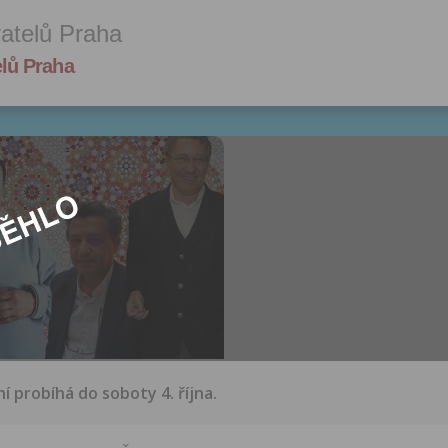
vatelů Praha
elů Praha
ní probíhá do soboty 4. října.