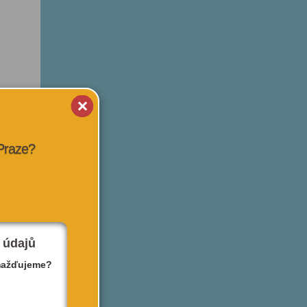
 Praze?
 údajů
mažďujeme?