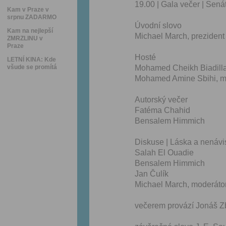
19.00 | Gala večer | Sená
Kam v Praze v
srpnu ZADARMO
Úvodní slovo
Kam na nejlepší
Michael March, prezident
ZMRZLINU v
Praze
Hosté
LETNÍ KINA: Kde
všude se promítá
Mohamed Cheikh Biadilla
Mohamed Amine Sbihi, min
Autorský večer
Fatéma Chahid
Bensalem Himmich
Diskuse | Láska a nenávi
Salah El Ouadie
Bensalem Himmich
Jan Čulík
Michael March, moderáto
večerem provází Jonáš Z