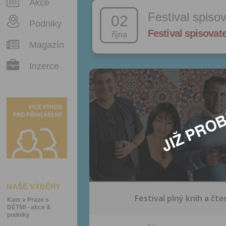
Akce
Festival spiso
02
Podniky
Festival spisovat
října
Magazín
Inzerce
NAŠE VÝBĚRY
Festival plný knih a čte
Kam v Praze s
DĚTMI - akce &
podniky