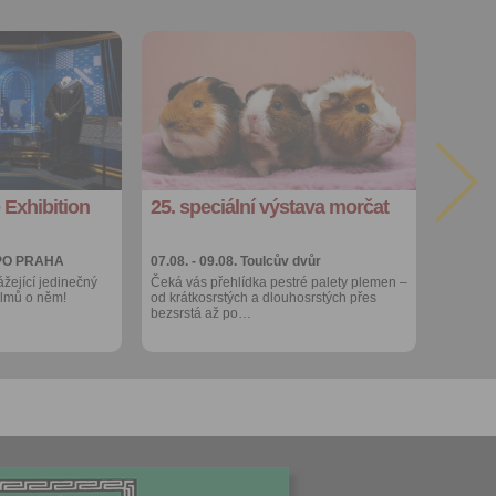
hoto
Přidat do
e, že jste
oblíbených
Sdílet:
lasíte s
Facebook
export do
kalendáře
 Exhibition
25. speciální výstava morčat
Více výhod pro
přihlášené
PO PRAHA
07.08. - 09.08.
Toulcův dvůr
ážející jedinečný
Čeká vás přehlídka pestré palety plemen –
filmů o něm!
od krátkosrstých a dlouhosrstých přes
bezsrstá až po…