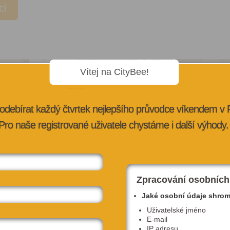
CÍ
Vítej na CityBee!
odebírat každý čtvrtek nejlepšího průvodce víkendem v
Pro naše registrované uživatele chystáme i další výhody.
Zpracování osobních
Jaké osobní údaje shro
Uživatelské jméno
E-mail
IP adresu