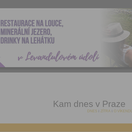
Kam dnes v Praze
DNES
i
ZÍTRA
i
O VÍKEND