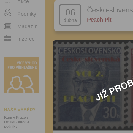
Akce
Česko-slovens
06
Podniky
Peach Pit
dubna
Magazín
Inzerce
NAŠE VÝBĚRY
Kam v Praze s
DĚTMI - akce &
podniky