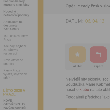
Fashion bazary,
markety a blešáky
Opět je tady česko-slo
Hooodně
netradiční podniky
DATUM:
06. 04. 13
Akce, kam se
dostanete
ZADARMO
TOP únikové hry v
Praze
Kde najít nejhezčí
zahrádky u
restaurací
Nově otevřené
podniky
oblíbit
export
Kam v Praze
vyrazit, když venku
prší?
Největší hity sklonku soci
Soudružka Marie Kabrhelov
našeho
klubu
na tuto oblí
LÉTO 2026 V
PRAZE
Fotogalerii předchozí ak
NOVĚ
OTEVŘENO: 15
nových podniků