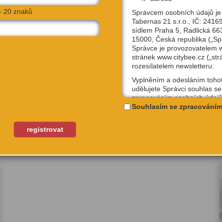
- 20 znaků
Správcem osobních údajů je
Tabernas 21 s.r.o., IČ: 2416
sídlem Praha 5, Radlická 66
15000, Česká republika („Sp
Správce je provozovatelem
vojova 15
NAVIGOVAT
stránek www.citybee.cz („str
ha 3, 13000
rozesílatelem newsletteru.
Vyplněním a odesláním toho
udělujete Správci souhlas se
zpracováním osobních údajů
uživatelské jméno, email, IP
Souhlasím se zpracováním
účely, které si sami níže zvol
Kterýkoliv ze souhlasů můžet
registrovat
mat:
odvolat, a to na emailové ad
podpora@citybee.cz nebo v 
„Nastavení“ Vašeho uživatel
na webu www.citybee.cz.
Registrace uživatelského účt
Zaškrtnutím políčka „Chci se
jako uživatel“ nebo „Chci vytv
své firmě“ udělujete souhlas