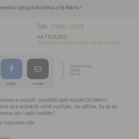
venská vykopávkotéka a DJ Mikro !
ČAS:
21:00 - 23:59
KATEGORIE:
zábava
|jazzové kluby, party a kluby
Zapamatuj,
sdílej,
vyraž
sdílet
e-mail
alismu a nejspíš i pozdější opět rozbalí DJ Mikro !
á sice tentokrát určitě nepřijde, ale věříme, že vy do
benou akci opět zavítáte !
ce naleznete
zde
.