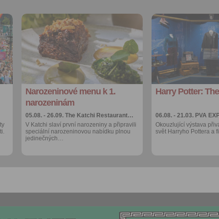
let.
Vyplněním a odesláním to
Přidat do
Přidat do
formuláře rovněž potvrzujet
oblíbených
oblíbených
si přečetl(a)
Všeobecné a
Sdílet:
Sdílet:
obchodní podmínky
a souh
Facebook
Facebook
jejich obsahem.
export do
export do
kalendáře
kalendáře
Narozeninové menu k 1.
Harry Potter: The
Více výhod pro
Více výhod pro
přihlášené
přihlášené
narozeninám
05.08. - 26.09.
The Katchi Restaurant…
06.08. - 21.03.
PVA EX
ty
V Katchi slaví první narozeniny a připravili
Okouzlující výstava přiv
i.
speciální narozeninovou nabídku plnou
svět Harryho Pottera a 
jedinečných…