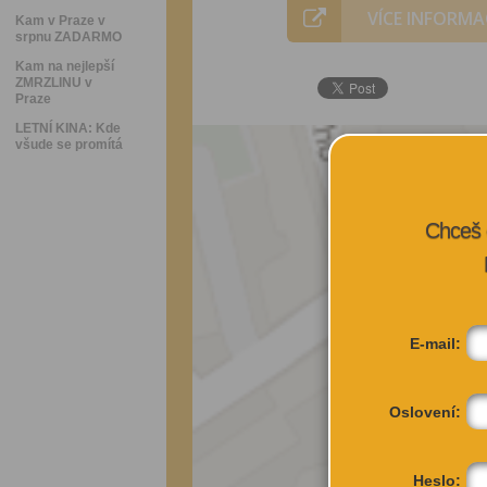
VÍCE INFORMA
Kam v Praze v
srpnu ZADARMO
Kam na nejlepší
ZMRZLINU v
Praze
LETNÍ KINA: Kde
všude se promítá
Chceš 
E-mail:
Oslovení:
Heslo: