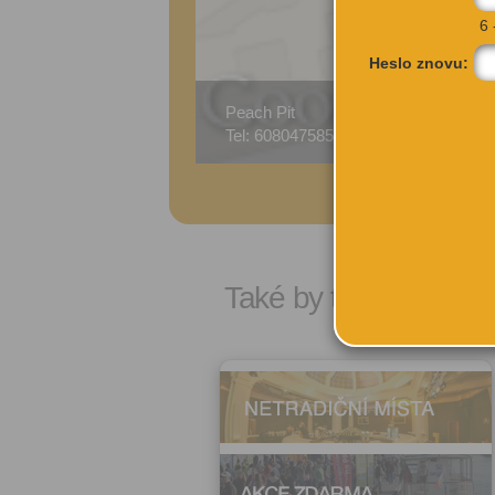
6 
Heslo znovu:
Peach Pit
Boři
Tel: 608047585
Pra
Také by tě mohlo zají