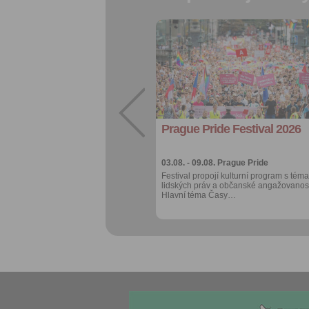
Přidat do
oblíbených
Sdílet:
Facebook
export do
kalendáře
Prague Pride Festival 2026
Více výhod pro
přihlášené
03.08. - 09.08.
Prague Pride
Festival propojí kulturní program s téma
lidských práv a občanské angažovanost
Hlavní téma Časy…