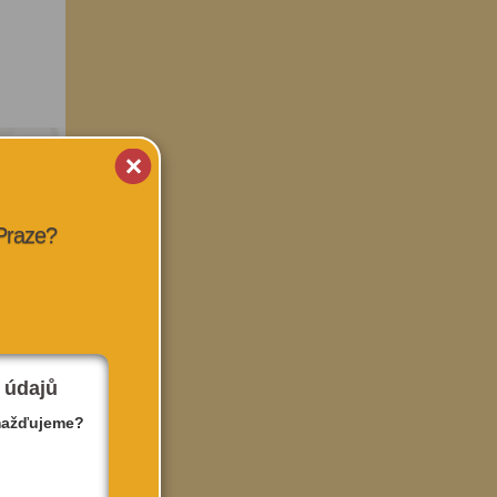
 Praze?
 údajů
mažďujeme?