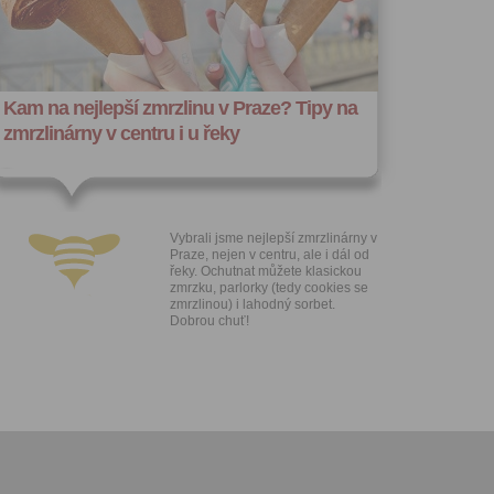
 za účelem
ého účtu
ivatele na
 jejich
e udělen po
o účtu až do
Kam na nejlepší zmrzlinu v Praze? Tipy na
volání
zmrzlinárny v centru i u řeky
váním
l.
stávat
Vybrali jsme nejlepší zmrzlinárny v
Praze, nejen v centru, ale i dál od
te souhlas
řeky. Ochutnat můžete klasickou
ných
zmrzku, parlorky (tedy cookies se
zesílání
zmrzlinou) i lahodný sorbet.
h sdělení
Dobrou chuť!
ngových
e v Praze.
ti let, nebo
u se
 pro tento
hoto
te starší 16