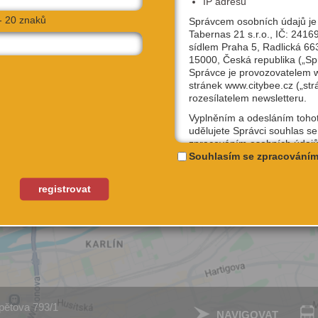
IP adresu
- 20 znaků
Správcem osobních údajů je
Tabernas 21 s.r.o., IČ: 2416
sídlem Praha 5, Radlická 66
15000, Česká republika („Sp
Správce je provozovatelem
stránek www.citybee.cz („str
rozesílatelem newsletteru.
Vyplněním a odesláním toho
udělujete Správci souhlas se
zpracováním osobních údajů
uživatelské jméno, email, IP
Souhlasím se zpracováním
účely, které si sami níže zvol
Kterýkoliv ze souhlasů můžet
registrovat
odvolat, a to na emailové ad
podpora@citybee.cz nebo v 
„Nastavení“ Vašeho uživatel
na webu www.citybee.cz.
Registrace uživatelského účt
Zaškrtnutím políčka „Chci se
jako uživatel“ nebo „Chci vytv
pětova 793/1
své firmě“ udělujete souhlas
NAVIGOVAT