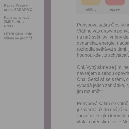
Kam v Praze v
oblíbit
export
srpnu ZADARMO
Kam na nejlepší
ZMRZLINU v
Pohybová satira Český hrd
Praze
Vtáhne vás dravým pohybem
LETNÍ KINA: Kde
na náš svět, ovlivněný d
všude se promítá
dynamika, energie, nadsáz
rozhodla setkávat s těmi
hodnot, kde „to schytává“.
Oni. Vyhýbáme se jim, nec
navzájem s sebou opovr
Ona. Setkává se s těmi, o
vypadá jejich zahrádka, co
jim rozumět.“
Pohybová satira se volně 
ji zavedla až do obýváku 
„prvním českým teroristou
vlak, a předstírá, že je Mu