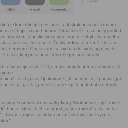
vyraž
sdílet
e-mail
vstupenky
ina je konkrétnější než tanec a abstraktnější než činohra.
 a strhující živou hudbou. Přináší svěží a satirický pohled
ezinformacemi a politickým marketingem. Pohyb, živá hudba,
ka a pár slov. Inscenace Český hrdina je o ženě, která se
, jimž nerozumí. Opakovaně se vydává do světa opačných
 Pro vás, kterým to není jedno. Nejen pro liberály.
hceme v jejich světě žít, střety s nimi dopředu vzdáváme. A
hujeme.
d nichž to schytává. Opakovaně. „Já se musím jít podívat, jak
 oni říkají, jak žijí, protože jinak se jich budu bát a nebudu
inspiruje osobností novinářky Ivany Svobodové, jejíž „mise“
důchodce, který chtěl zachránit „naši zemičku“ a stal se tak
“: „To vás zaujme, že někdo pokácí stromy, chce vykolejit
slim.“