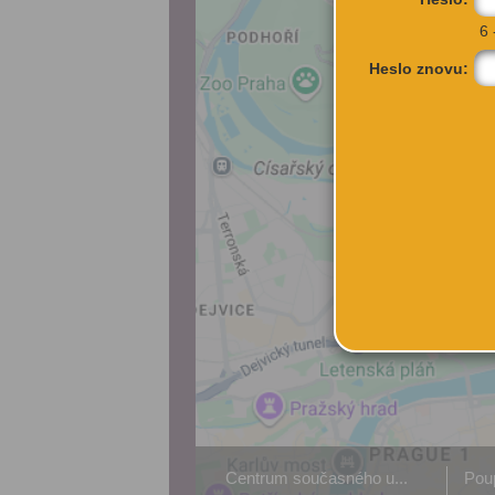
6 
Heslo znovu:
Centrum současného u...
Pou