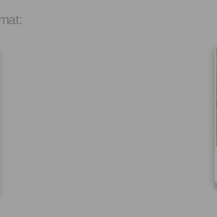
let.
mat:
Vyplněním a odesláním to
formuláře rovněž potvrzujet
si přečetl(a)
Všeobecné a
obchodní podmínky
a souh
jejich obsahem.