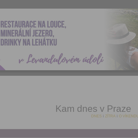
Kam dnes v Praze
DNES
i
ZÍTRA
i
O VÍKEND