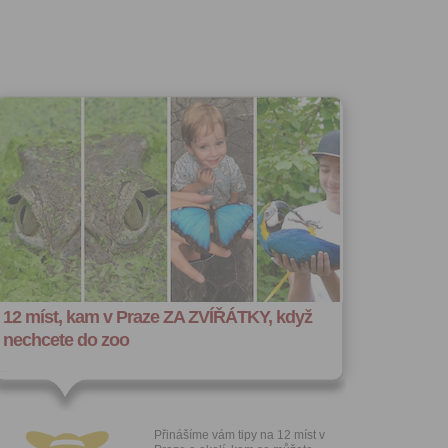
hoto
e, že jste
lasíte s
12 míst, kam v Praze ZA ZVÍŘÁTKY, když
nechcete do zoo
Přinášíme vám tipy na 12 míst v