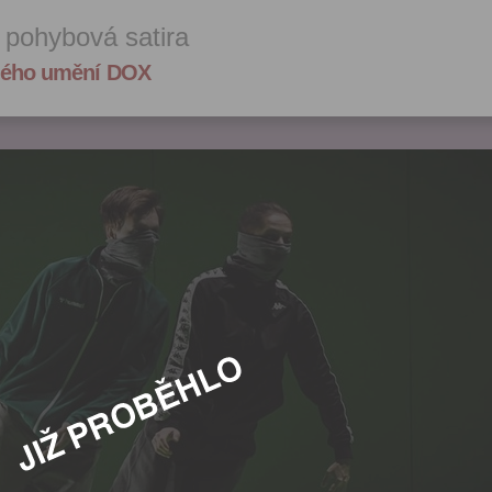
 pohybová satira
ného umění DOX