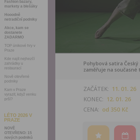
Fashion bazary,
markety a blešáky
Hooodně
netradiční podniky
Akce, kam se
dostanete
ZADARMO
TOP únikové hry v
Praze
Kde najít nejhezčí
Pohybová satira Český 
zahrádky u
restaurací
zaměřuje na současné t
Nově otevřené
podniky
ZAČÁTEK:
11. 01. 26
Kam v Praze
vyrazit, když venku
KONEC:
12. 01. 26
prší?
CENA:
od 350 Kč
LÉTO 2026 V
PRAZE
NOVĚ
OTEVŘENO: 15
nových podniků