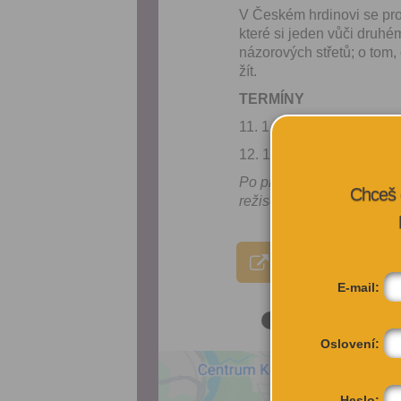
V Českém hrdinovi se prol
které si jeden vůči druhém
názorových střetů; o tom,
žít.
TERMÍNY
11. 1. 2026, 19:00
12. 1. 2026, 19:00
Po představení 11. ledn
Chceš 
režisérem Viliamem Doč
VÍCE INFORMA
E-mail:
Oslovení:
Heslo: