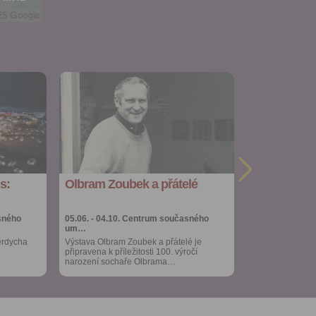
 za účelem
ého účtu
ivatele na
 jejich
e udělen po
o účtu až do
volání
Přidat do
váním
oblíbených
l.
Sdílet:
Facebook
export do
stávat
kalendáře
te souhlas
ných
s:
Olbram Zoubek a přátelé
Více výhod pro
zesílání
přihlášené
h sdělení
ngových
sného
05.06. - 04.10.
Centrum současného
um…
e v Praze.
erdycha
Výstava Olbram Zoubek a přátelé je
ti let, nebo
připravena k příležitosti 100. výročí
u se
narození sochaře Olbrama…
 pro tento
hoto
te starší 16