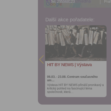
Tel: 295568123
Pra
Další akce pořadatele:
Přidat do
Přidat do
oblíbených
oblíbených
Sdílet:
Sdílet:
Facebook
Facebook
export do
export do
kalendáře
kalendáře
HIT BY NEWS | Výstava
HIT BY NEWS | Výstava
Více výhod pro
Více výhod pro
přihlášené
přihlášené
06.03. - 23.08.
06.03. - 23.08.
Centrum současného
Centrum současného
um…
um…
Výstava HIT BY NEWS přináší pronikavý a
Výstava HIT BY NEWS přináší pronikavý a
kritický pohled na fascinující téma
kritický pohled na fascinující téma
společnosti, která…
společnosti, která…