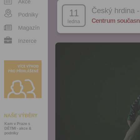
Akce
Český hrdina -
11
Podniky
Centrum součas
ledna
Magazín
Inzerce
NAŠE VÝBĚRY
Kam v Praze s
DĚTMI - akce &
podniky