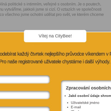
íná politické s intimním, veřejné s osobním. Je o poutech,
u vytváříme, jakkoli jsme si cizí. O vztazích ve společnosti
 co všechno jsme ochotni udělat pro svět, ve kterém chceme
Vítej na CityBee!
a proběhne diskuze s novinářkou Ivanou Svobodovou a
odebírat každý čtvrtek nejlepšího průvodce víkendem v
olomanským.
Pro naše registrované uživatele chystáme i další výhody.
CÍ
Zpracování osobních
Jaké osobní údaje shro
Uživatelské jméno
E-mail