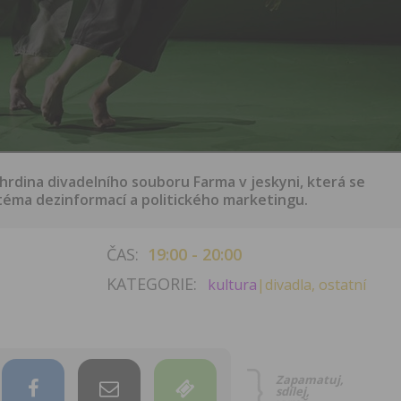
hrdina divadelního souboru Farma v jeskyni, která se
éma dezinformací a politického marketingu.
ČAS:
19:00 - 20:00
KATEGORIE:
kultura
|divadla, ostatní
Zapamatuj,
sdílej,