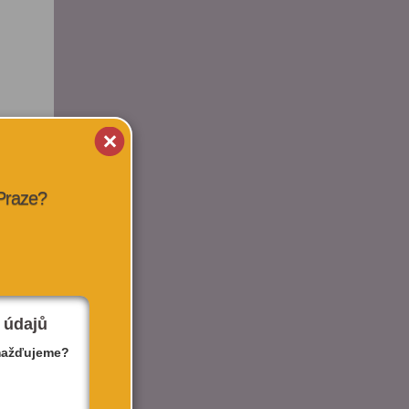
 Praze?
 údajů
mažďujeme?