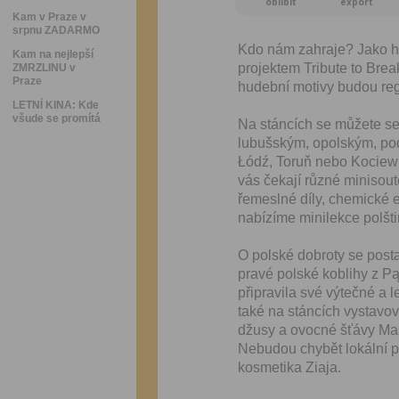
oblíbit
export
Kam v Praze v
srpnu ZADARMO
Kdo nám zahraje? Jako hl
Kam na nejlepší
projektem Tribute to Break
ZMRZLINU v
Praze
hudební motivy budou reg
LETNÍ KINA: Kde
všude se promítá
Na stáncích se můžete se
lubušským, opolským, po
Łódź, Toruň nebo Kociewi
vás čekají různé minisou
řemeslné díly, chemické
nabízíme minilekce polšti
O polské dobroty se post
pravé polské koblihy z 
připravila své výtečné a 
také na stáncích vystavo
džusy a ovocné šťávy Mas
Nebudou chybět lokální pr
kosmetika Ziaja.