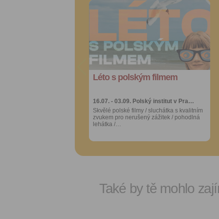
Přidat do
Přidat do
oblíbených
oblíbených
Sdílet:
Sdílet:
Facebook
Facebook
export do
export do
kalendáře
kalendáře
Léto s polským filmem
Léto s polským filmem
Více výhod pro
Více výhod pro
přihlášené
přihlášené
16.07. - 03.09.
16.07. - 03.09.
Polský institut v Pra…
Polský institut v Pra…
Skvělé polské filmy / sluchátka s kvalitním
Skvělé polské filmy / sluchátka s kvalitním
zvukem pro nerušený zážitek / pohodlná
zvukem pro nerušený zážitek / pohodlná
lehátka /…
lehátka /…
Také by tě mohlo zají