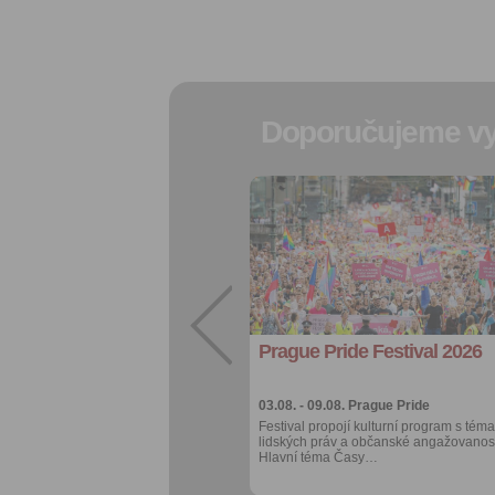
Doporučujeme vy
Přidat do
oblíbených
Sdílet:
Facebook
export do
kalendáře
Prague Pride Festival 2026
Více výhod pro
přihlášené
03.08. - 09.08.
Prague Pride
Festival propojí kulturní program s téma
lidských práv a občanské angažovanost
Hlavní téma Časy…