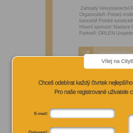
Zahrady Velvyslanectví P
Organizátoři: Polský inst
kancelář Polské turistic
Hlavní sponzor: Nadace O
Partneři: ORLEN Unipetro
VÍCE INFORMA
Vítej na City
Chceš odebírat každý čtvrtek nejlepší
Pro naše registrované uživatele c
E-mail:
Oslovení: