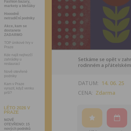
Fashion bazary,
markety a blešáky
Hooodně
netradiční podniky
Akce, kam se
dostanete
ZADARMO
TOP únikové hry v
Praze
Kde najít nejhezčí
Setkáme se opět v zahr
zahrádky u
restaurací
rodinném a přátelském 
Nově otevřené
podniky
DATUM:
14. 06. 25
Kam v Praze
vyrazit, když venku
CENA:
Zdarma
prší?
LÉTO 2026 V
PRAZE
NOVĚ
OTEVŘENO: 15
nových podniků