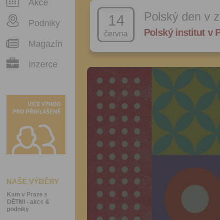
Akce
Polský den v 
14
Podniky
Polský institut v 
června
Magazín
Inzerce
NAŠE VÝBĚRY
Kam v Praze s
DĚTMI - akce &
podniky