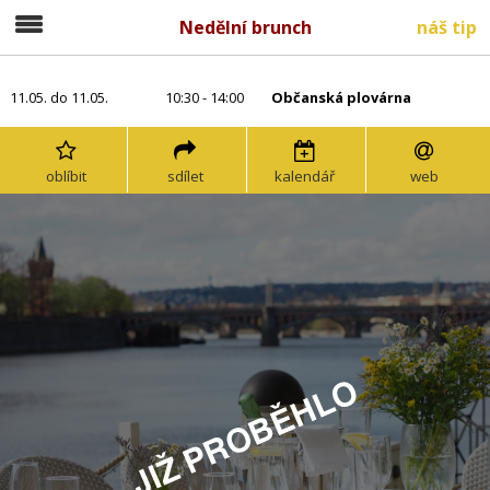
Nedělní brunch
náš tip
11.05. do 11.05.
10:30 - 14:00
Občanská plovárna
oblíbit
sdílet
kalendář
web