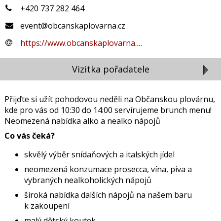
+420 737 282 464
event@obcanskaplovarna.cz
https://www.obcanskaplovarna.…
Vizitka pořadatele
Přijďte si užít pohodovou neděli na Občanskou plovárnu,
kde pro vás od 10:30 do 14:00 servírujeme brunch menu!
Neomezená nabídka alko a nealko nápojů
Co vás čeká?
skvělý výběr snídaňových a italských jídel
neomezená konzumace prosecca, vína, piva a
vybraných nealkoholických nápojů
široká nabídka dalších nápojů na našem baru
k zakoupení
malý dětský koutek