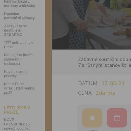
Fashion bazary,
markety a blešáky
Hooodně
netradiční podniky
Akce, kam se
dostanete
ZADARMO
TOP únikové hry v
Praze
Kde najít nejhezčí
Zábavné soutěžní odpol
zahrádky u
restaurací
7 s různými stanovišti a
Nově otevřené
podniky
DATUM:
17. 03. 24
Kam v Praze
vyrazit, když venku
CENA:
Zdarma
prší?
LÉTO 2026 V
PRAZE
NOVĚ
OTEVŘENO: 15
nových podniků