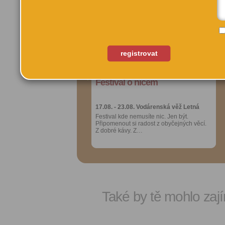
Přidat do
Přidat do
oblíbených
oblíbených
Sdílet:
Sdílet:
Facebook
Facebook
registrovat
export do
export do
kalendáře
kalendáře
Festival o ničem
Festival o ničem
Více výhod pro
Více výhod pro
přihlášené
přihlášené
17.08. - 23.08.
17.08. - 23.08.
Vodárenská věž Letná
Vodárenská věž Letná
Festival kde nemusíte nic. Jen být.
Festival kde nemusíte nic. Jen být.
Připomenout si radost z obyčejných věcí.
Připomenout si radost z obyčejných věcí.
Z dobré kávy. Z…
Z dobré kávy. Z…
Také by tě mohlo zají