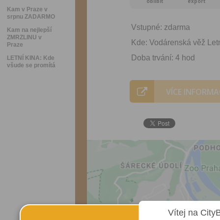
oblíbit
export
Kam v Praze v
srpnu ZADARMO
Vstupné: zdarma
Kam na nejlepší
ZMRZLINU v
Kde: Vodárenská věž Letn
Praze
Doba trvání: 4 hod
LETNÍ KINA: Kde
všude se promítá
VÍCE INFORMA
Vítej na City