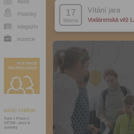
Akce
Vítání jara
17
Podniky
Vodárenská věž L
března
Magazín
Inzerce
NAŠE VÝBĚRY
Kam v Praze s
DĚTMI - akce &
podniky