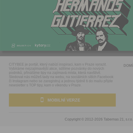
CITYBEE je portál, který nabízí inspiraci, kam v Praze vyrazit.
DOM
Vybíráme nejzajímavější akce, sdílíme pozvánky do nových
podniků, přinášíme tipy na zajímavá místa, která navštívit.
Sledovat nás můžeš tady na webu, na sociálních sítích Facebook
či Instagram nebo se zaregistruj a jednou týdně ti do mailu přijde
newsletter s TOP tipy, kam o víkendu v Praze.
MOBILNÍ VERZE
Copyright © 2012-2026
Tabernas 21, s.r.o.