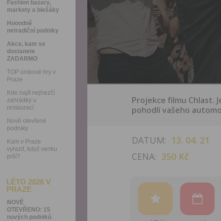
Fashion bazary,
markety a blešáky
Hooodně
netradiční podniky
Akce, kam se
dostanete
ZADARMO
TOP únikové hry v
Praze
Kde najít nejhezčí
Projekce filmu Chlast. 
zahrádky u
restaurací
pohodlí vašeho automo
Nově otevřené
podniky
DATUM:
13. 04. 21
Kam v Praze
vyrazit, když venku
CENA:
350 Kč
prší?
LÉTO 2026 V
PRAZE
NOVĚ
OTEVŘENO: 15
nových podniků