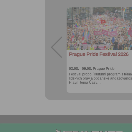
Přidat do
oblíbených
Sdílet:
Facebook
export do
kalendáře
Prague Pride Festival 2026
Více výhod pro
přihlášené
03.08. - 09.08.
Prague Pride
Festival propojí kulturní program s téma
lidských práv a občanské angažovanost
Hlavní téma Časy…