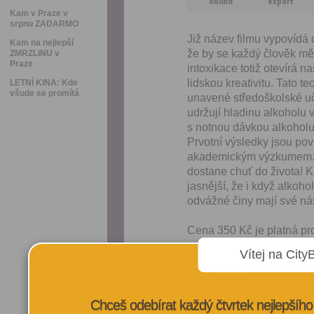
oblíbit
export
Kam v Praze v
srpnu ZADARMO
Již název filmu vypovídá o
Kam na nejlepší
že by se každý člověk měl
ZMRZLINU v
Praze
intoxikace totiž otevírá 
lidskou kreativitu. Tato t
LETNÍ KINA: Kde
všude se promítá
unavené středoškolské uči
udržují hladinu alkoholu 
s notnou dávkou alkoholu,
Prvotní výsledky jsou po
akademickým výzkumem. Ja
dostane chuť do života! K
jasnější, že i když alkoh
odvážné činy mají své ná
Cena 350 Kč je platná pr
Vítej na City
VÍCE INFORMA
Chceš odebírat každý čtvrtek nejlepší