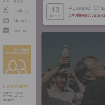
Akce
Autokino: Chla
13
Podniky
ZAVŘENO: Autoki
dubna
Magazín
Inzerce
NAŠE VÝBĚRY
Kam v Praze s
DĚTMI - akce &
podniky