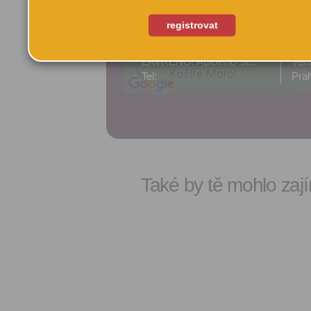
registrovat
ZAVŘENO: Autokino St...
Van
Tel:
Pra
Také by tě mohlo zají