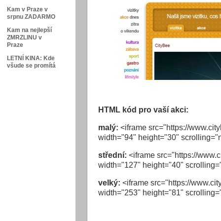
Kam v Praze v
srpnu ZADARMO
Kam na nejlepší
ZMRZLINU v
Praze
LETNÍ KINA: Kde
všude se promítá
HTML kód pro vaší akci:
malý:
<iframe src="https://www.cityb
width="94" height="30" scrolling="
střední:
<iframe src="https://www.c
width="127" height="40" scrolling=
velký:
<iframe src="https://www.city
width="253" height="81" scrolling=