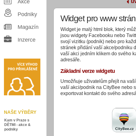
ú
Akce
Podniky
Widget pro www strán
Magazín
Widget je malý html blok, který mů
jsou widgety Facebooku nebo Twitt
Inzerce
svojí vizitku (podnik) nebo pro ka
stránek přidání vaší akce/podniku 
vaší akci jedním klikem do svého ka
adresáře.
Základní verze widgetu
Umožňuje uživatelům přejít na vaší 
vaší akci/podnik na CityBee nebo si
exportovat kontakt do svého adresá
NAŠE VÝBĚRY
Kam v Praze s
DĚTMI - akce &
podniky