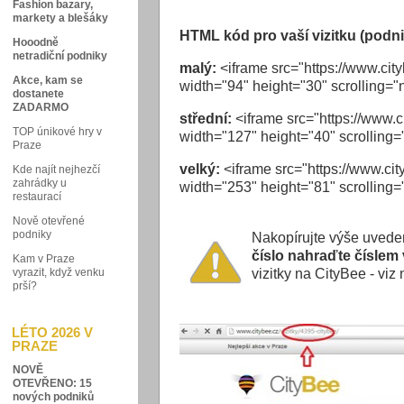
Fashion bazary,
markety a blešáky
HTML kód pro vaší vizitku (podni
Hooodně
netradiční podniky
malý:
<iframe src="https://www.city
Akce, kam se
width="94" height="30" scrolling="
dostanete
ZADARMO
střední:
<iframe src="https://www.c
TOP únikové hry v
width="127" height="40" scrolling=
Praze
velký:
<iframe src="https://www.cit
Kde najít nejhezčí
zahrádky u
width="253" height="81" scrolling=
restaurací
Nově otevřené
podniky
Nakopírujte výše uvede
číslo nahraďte číslem 
Kam v Praze
vyrazit, když venku
vizitky na CityBee - viz
prší?
LÉTO 2026 V
PRAZE
NOVĚ
OTEVŘENO: 15
nových podniků