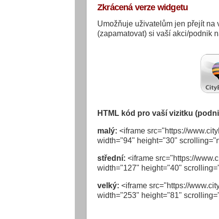
Zkrácená verze widgetu
Umožňuje uživatelům jen přejít na v
(zapamatovat) si vaší akci/podnik 
HTML kód pro vaší vizitku (podni
malý:
<iframe src="https://www.city
width="94" height="30" scrolling="
střední:
<iframe src="https://www.c
width="127" height="40" scrolling=
velký:
<iframe src="https://www.cit
width="253" height="81" scrolling=