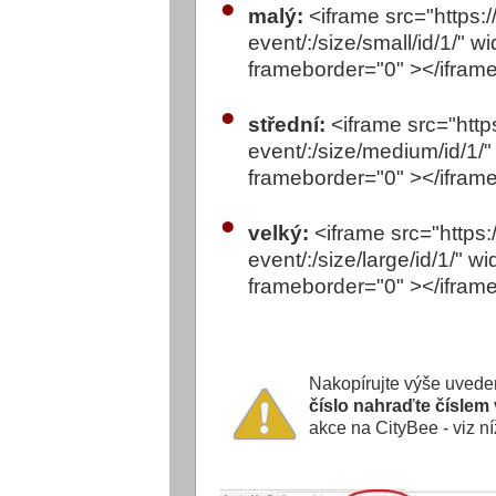
malý:
<iframe src="https:
event/:/size/small/id/1/" w
frameborder="0" ></ifram
střední:
<iframe src="http
event/:/size/medium/id/1/"
frameborder="0" ></ifram
velký:
<iframe src="https:
event/:/size/large/id/1/" w
frameborder="0" ></ifram
Nakopírujte výše uvede
číslo nahraďte číslem 
akce na CityBee - viz n