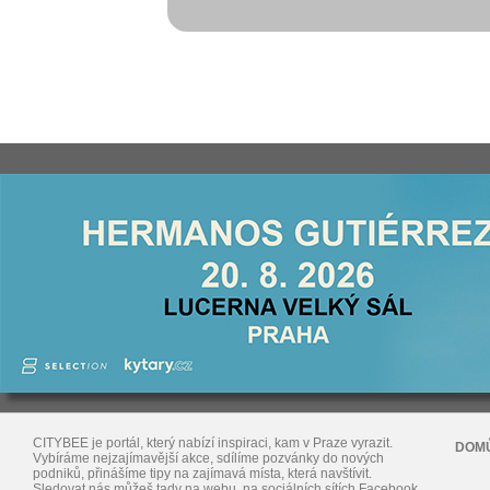
CITYBEE je portál, který nabízí inspiraci, kam v Praze vyrazit.
DOM
Vybíráme nejzajímavější akce, sdílíme pozvánky do nových
podniků, přinášíme tipy na zajímavá místa, která navštívit.
Sledovat nás můžeš tady na webu, na sociálních sítích Facebook