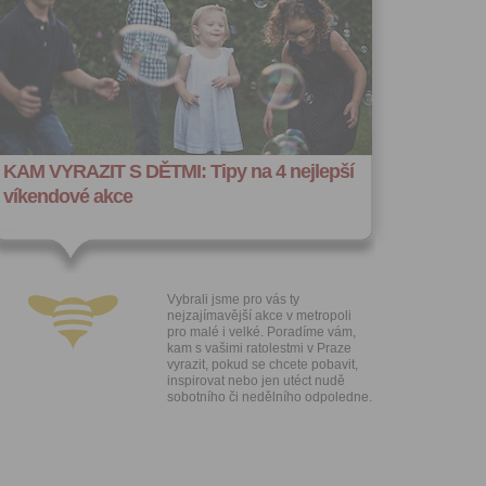
hoto
e, že jste
lasíte s
KAM VYRAZIT S DĚTMI: Tipy na 4 nejlepší
víkendové akce
Vybrali jsme pro vás ty
nejzajímavější akce v metropoli
pro malé i velké. Poradíme vám,
kam s vašimi ratolestmi v Praze
vyrazit, pokud se chcete pobavit,
inspirovat nebo jen utéct nudě
sobotního či nedělního odpoledne.