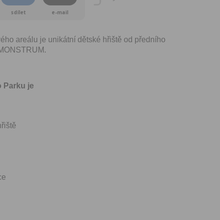
sdílet
e-mail
ho areálu je unikátní dětské hřiště od předního
e MONSTRUM.
 Parku je
řiště
ce