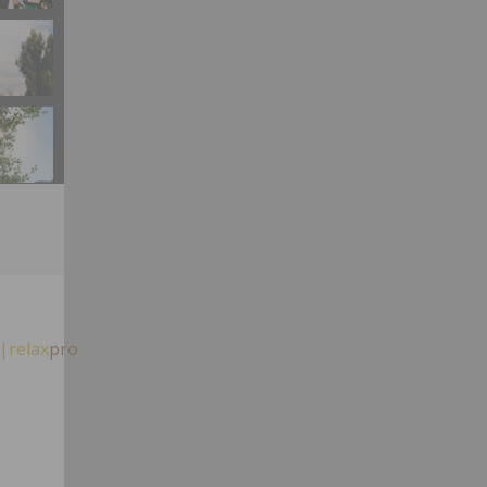
|relax
pro