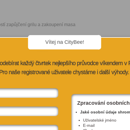
stí zapůjčení grilu a zakoupení masa
Vítej na CityBee!
odebírat každý čtvrtek nejlepšího průvodce víkendem v
Pro naše registrované uživatele chystáme i další výhody.
ý jedinečný prostor pro pořádání pravidelných eventů a
 skloubí relax zeleně se zábavou a sportem. Sportovní
Zpracování osobních
a Infostánku Galerie Butovice.
obchodním centrem, kde si zařídíte veškeré nákupy, služby,
Jaké osobní údaje shro
 nebo navštívíte lékaře či lékárnu.
Uživatelské jméno
E-mail