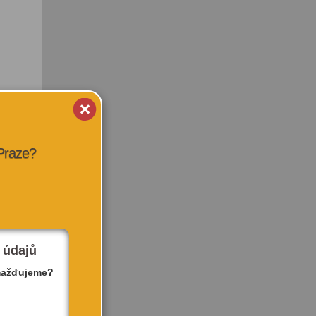
 Praze?
 údajů
mažďujeme?