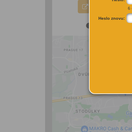
VÍCE INFORMA
6 
Heslo znovu: