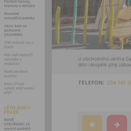
Fashion bazary,
markety a blešáky
Hooodně
netradiční podniky
Akce, kam se
dostanete
ZADARMO
TOP únikové hry v
Praze
Kde najít nejhezčí
U obchodního centra Gal
zahrádky u
děti i dospělé plný zábav
restaurací
Nově otevřené
podniky
TELEFON:
234 141 0
Kam v Praze
vyrazit, když venku
prší?
LÉTO 2026 V
PRAZE
NOVĚ
OTEVŘENO: 15
nových podniků