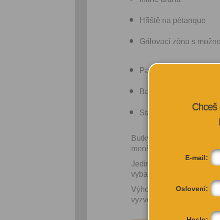
Hřiště na pétanque
Grilovací zóna s možno
Party altán
Bagry pro děti
Chceš 
Stánky s občerstvením
Butky Park tak nabízí nov
menších akcí.
E-mail:
Jediněčný prostor, kde se
vybavení si lze zapůjčit n
Oslovení:
Výhodou je i propojení s 
vyzvednete zásilky i poštu
Heslo: