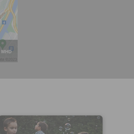
 za účelem
ého účtu
ivatele na
 jejich
e udělen po
o účtu až do
volání
váním
l.
MHD
stávat
te souhlas
ných
zesílání
h sdělení
ngových
e v Praze.
ti let, nebo
u se
 pro tento
hoto
te starší 16