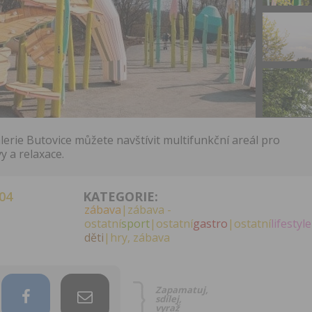
erie Butovice můžete navštívit multifunkční areál pro
y a relaxace.
04
KATEGORIE:
zábava
|zábava -
ostatní
sport
|ostatní
gastro
|ostatní
lifestyle
děti
|hry, zábava
Zapamatuj,
sdílej,
vyraž