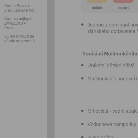
Kam v Praze v
oblíbit
export
srpnu ZADARMO
Kam na nejlepší
ZMRZLINU v
Jednou z dominant nové
Praze
dánského dodavatel
LETNÍ KINA: Kde
všude se promítá
Součástí Multifunkčního
Unikátní dětské hřiště
Multifunkční sportovní h
Mlhoviště - vodní atrak
Vzduchové trampolíny
Inline dráha