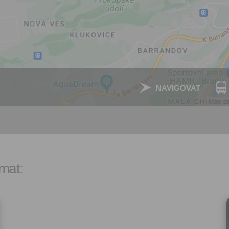
zpracováním osobních údajů
vytvoření Vašeho uživatelsk
nezbytného pro přihlášení už
webových stránkách a využití
základních funkcí. Souhlas j
dobu existence uživatelskéh
jeho odstranění, nebo do od
Vašeho souhlasu se zpraco
osobních údajů pro tento úče
NAVIGOVAT
Newsletter:
Zaškrtnutím políčka „Chci do
emailem newsletter“ uděluje
se zpracováním výše uvede
osobních údajů za účelem ro
redakčních a marketingovýc
Správcem, zejména marketi
mat:
materiálů a pozvánek na akc
Souhlas je udělen po dobu pě
do odvolání Vašeho souhlas
zpracováním osobních údajů
účel.
Vyplněním a odesláním to
formuláře potvrzujete, že js