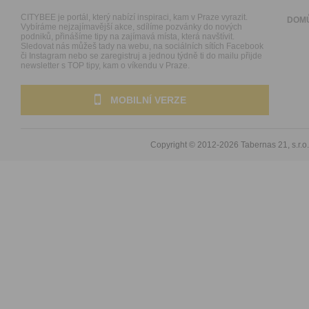
CITYBEE je portál, který nabízí inspiraci, kam v Praze vyrazit.
DOM
Vybíráme nejzajímavější akce, sdílíme pozvánky do nových
podniků, přinášíme tipy na zajímavá místa, která navštívit.
Sledovat nás můžeš tady na webu, na sociálních sítích Facebook
či Instagram nebo se zaregistruj a jednou týdně ti do mailu přijde
newsletter s TOP tipy, kam o víkendu v Praze.
MOBILNÍ VERZE
Copyright © 2012-2026
Tabernas 21, s.r.o.