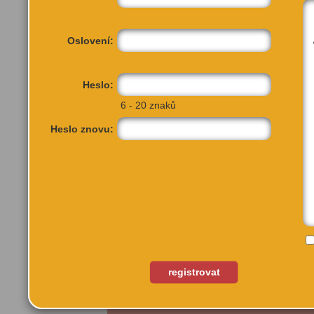
Oslovení:
Heslo:
6 - 20 znaků
Heslo znovu:
Havelská 25
Praha 1, 11000
registrovat