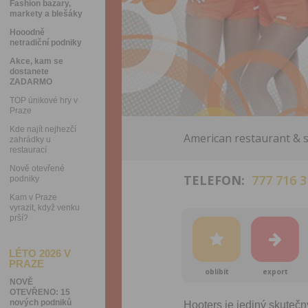
Fashion bazary,
markety a blešáky
Hooodně
netradiční podniky
Akce, kam se
dostanete
ZADARMO
TOP únikové hry v
Praze
Kde najít nejhezčí
American restaurant & 
zahrádky u
restaurací
Nově otevřené
TELEFON:
777 716 3
podniky
Kam v Praze
vyrazit, když venku
prší?
LÉTO 2026 V
PRAZE
oblíbit
export
NOVĚ
OTEVŘENO: 15
nových podniků
Hooters je jediný skutečn