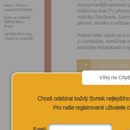
nejzajímavější sportovní 
Kam v Praze v
srpnu ZADARMO
Nabízíme živé TV přenos
nabídky SkySports. Samo
Kam na nejlepší
ZMRZLINU v
přenos, zkrátka si můžete 
Praze
LETNÍ KINA: Kde
Pokud máte zájem se u nás
všude se promítá
či olympiádu, nemůžete na
krásnými hosteskami a vyn
VÍCE INFORMA
Vítej na City
Chceš odebírat každý čtvrtek nejlepší
Pro naše registrované uživatele c
E-mail: