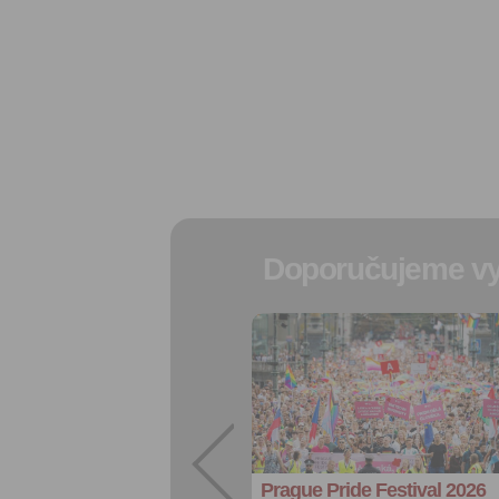
Doporučujeme vy
Přidat do
oblíbených
Sdílet:
Facebook
export do
kalendáře
Prague Pride Festival 2026
Více výhod pro