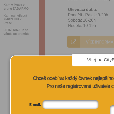
Kam v Praze v
srpnu ZADARMO
Otevírací doba:
Pondělí - Pátek: 9-20h
Kam na nejlepší
ZMRZLINU v
Sobota: 10-20h
Praze
Neděle: 10-19h
LETNÍ KINA: Kde
všude se promítá
VÍCE INFORMA
Vítej na City
Chceš odebírat každý čtvrtek nejlepší
Pro naše registrované uživatele c
E-mail: