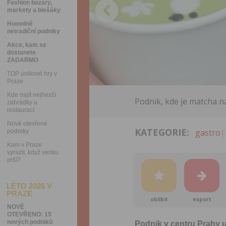
Fashion bazary,
markety a blešáky
Hooodně
netradiční podniky
Akce, kam se
dostanete
ZADARMO
TOP únikové hry v
Praze
Kde najít nejhezčí
Podnik, kde je matcha n
zahrádky u
restaurací
Nově otevřené
KATEGORIE:
gastro
|
podniky
Kam v Praze
vyrazit, když venku
prší?
LÉTO 2026 V
PRAZE
oblíbit
export
NOVĚ
OTEVŘENO: 15
nových podniků
Podnik v centru Prahy 