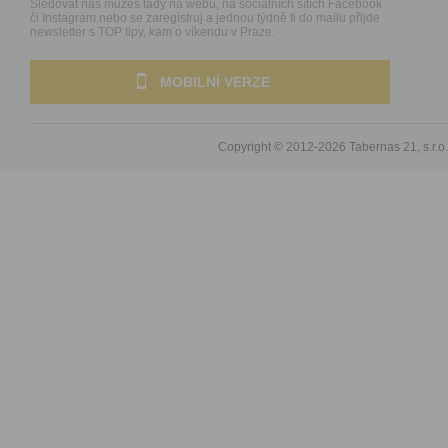
Sledovat nás můžeš tady na webu, na sociálních sítích Facebook
či Instagram nebo se zaregistruj a jednou týdně ti do mailu přijde
newsletter s TOP tipy, kam o víkendu v Praze.
MOBILNÍ VERZE
Copyright © 2012-2026
Tabernas 21, s.r.o.