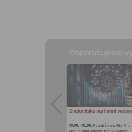
Doporučujeme vy
Přidat do
oblíbených
Sdílet:
Facebook
export do
kalendáře
Svatovítské varhanní večer
Více výhod pro
přihlášené
30.06. - 01.09.
Katedrála sv. Víta, V…
Mezinárodní hudební festival varhaní