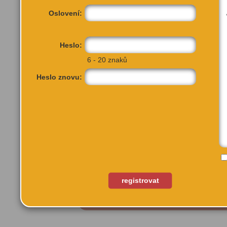
Oslovení:
Heslo:
6 - 20 znaků
Heslo znovu:
Růžová 9
Praha 1, 11000
registrovat