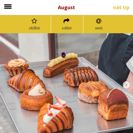
August
náš tip
oblíbit
sdílet
web