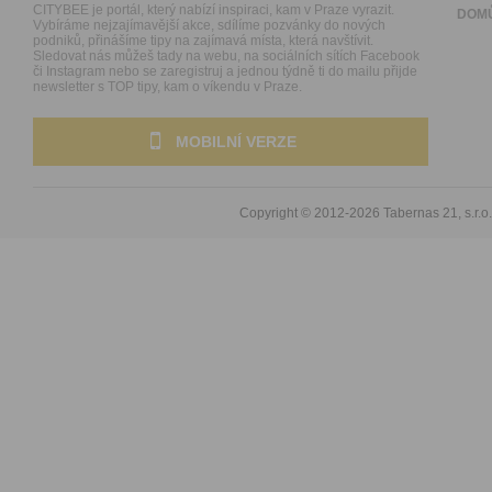
CITYBEE je portál, který nabízí inspiraci, kam v Praze vyrazit.
DOM
Vybíráme nejzajímavější akce, sdílíme pozvánky do nových
podniků, přinášíme tipy na zajímavá místa, která navštívit.
Sledovat nás můžeš tady na webu, na sociálních sítích Facebook
či Instagram nebo se zaregistruj a jednou týdně ti do mailu přijde
newsletter s TOP tipy, kam o víkendu v Praze.
MOBILNÍ VERZE
Copyright © 2012-2026
Tabernas 21, s.r.o.