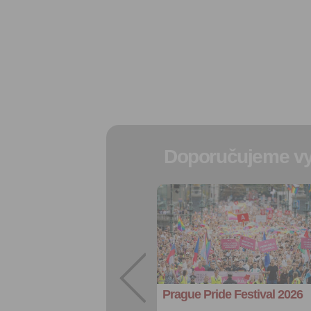
Doporučujeme vy
Přidat do
oblíbených
Sdílet:
Facebook
export do
kalendáře
Prague Pride Festival 2026
Více výhod pro
přihlášené