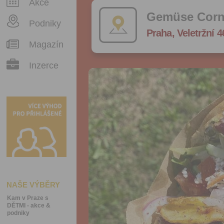
Akce
Gemüse Corne
Podniky
Praha, Veletržní 4
Magazín
Inzerce
NAŠE VÝBĚRY
Kam v Praze s
DĚTMI - akce &
podniky