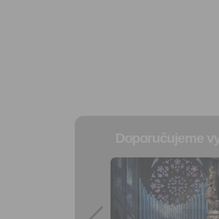
Doporučujeme vy
Přidat do
oblíbených
Sdílet:
Facebook
export do