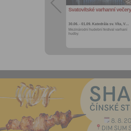
kalendáře
Svatovítské varhanní večer
Více výhod pro
přihlášené
30.06. - 01.09.
Katedrála sv. Víta, V…
Mezinárodní hudební festival varhaní
hudby.