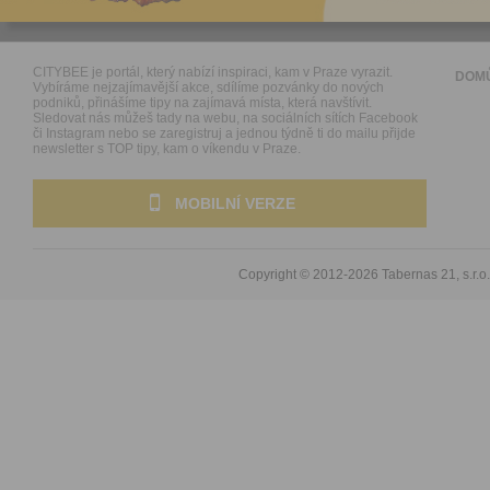
CITYBEE je portál, který nabízí inspiraci, kam v Praze vyrazit.
DOM
Vybíráme nejzajímavější akce, sdílíme pozvánky do nových
podniků, přinášíme tipy na zajímavá místa, která navštívit.
Sledovat nás můžeš tady na webu, na sociálních sítích Facebook
či Instagram nebo se zaregistruj a jednou týdně ti do mailu přijde
newsletter s TOP tipy, kam o víkendu v Praze.
MOBILNÍ VERZE
Copyright © 2012-2026
Tabernas 21, s.r.o.