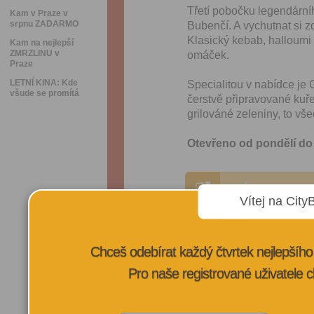
Třetí pobočku legendární
Kam v Praze v
srpnu ZADARMO
Bubenčí. A vychutnat si z
Klasický kebab, halloumi 
Kam na nejlepší
ZMRZLINU v
omáček.
Praze
LETNÍ KINA: Kde
Specialitou v nabídce je
všude se promítá
čerstvě připravované kuř
grilováné zeleniny, to v
Otevřeno od pondělí do 
VÍCE INFORMA
Vítej na City
Chceš odebírat každý čtvrtek nejlepší
Pro naše registrované uživatele c