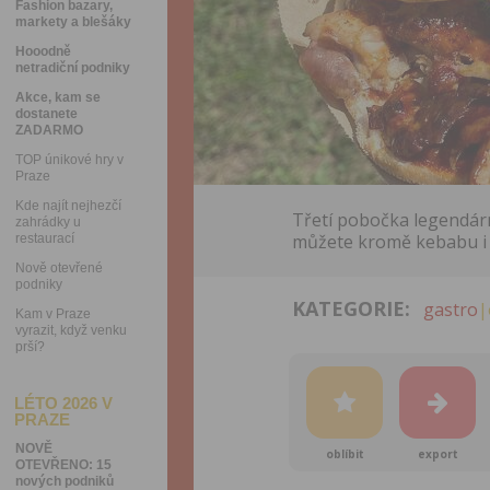
Fashion bazary,
markety a blešáky
Hooodně
netradiční podniky
Akce, kam se
dostanete
ZADARMO
TOP únikové hry v
Praze
Kde najít nejhezčí
Třetí pobočka legendárn
zahrádky u
můžete kromě kebabu i da
restaurací
Nově otevřené
podniky
KATEGORIE:
gastro
|
Kam v Praze
vyrazit, když venku
prší?
LÉTO 2026 V
PRAZE
NOVĚ
oblíbit
export
OTEVŘENO: 15
nových podniků