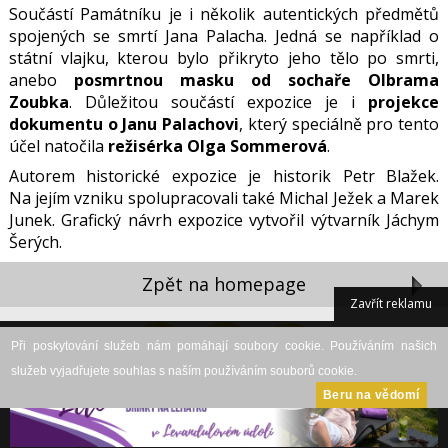
Součástí Památníku je i několik autentických předmětů
spojených se smrtí Jana Palacha. Jedná se například o
státní vlajku, kterou bylo přikryto jeho tělo po smrti,
anebo
posmrtnou masku
od sochaře Olbrama
Zoubka
. Důležitou součástí expozice je i
projekce
dokumentu o Janu Palachovi
, který speciálně pro tento
účel natočila
režisérka Olga Sommerová
.
Autorem historické expozice je historik Petr Blažek.
Na jejím vzniku spolupracovali také Michal Ježek a Marek
Junek. Grafický návrh expozice vytvořil výtvarník Jáchym
Šerých.
Zpět na homepage
Zavřít reklamu
Při poskytování služeb nám pomáhají soubory cookie. Používáním našich
služeb vyjadřujete souhlas s naším používáním souborů cookie.
Beru na vědomí
DESKTOP VERZE