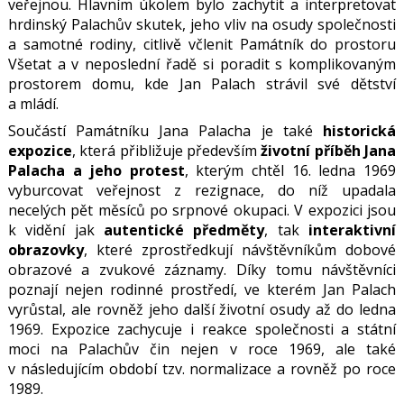
veřejnou. Hlavním úkolem bylo zachytit a interpretovat
hrdinský Palachův skutek, jeho vliv na osudy společnosti
a samotné rodiny, citlivě včlenit Památník do prostoru
Všetat a v neposlední řadě si poradit s komplikovaným
prostorem domu, kde Jan Palach strávil své dětství
a mládí.
Součástí Památníku Jana Palacha je také
historická
expozice
, která přibližuje především
životní příběh Jana
Palacha a jeho protest
, kterým chtěl 16. ledna 1969
vyburcovat veřejnost z rezignace, do níž upadala
necelých pět měsíců po srpnové okupaci. V expozici jsou
k vidění jak
autentické předměty
, tak
interaktivní
obrazovky
, které zprostředkují návštěvníkům dobové
obrazové a zvukové záznamy. Díky tomu návštěvníci
poznají nejen rodinné prostředí, ve kterém Jan Palach
vyrůstal, ale rovněž jeho další životní osudy až do ledna
1969. Expozice zachycuje i reakce společnosti a státní
moci na Palachův čin nejen v roce 1969, ale také
v následujícím období tzv. normalizace a rovněž po roce
1989.