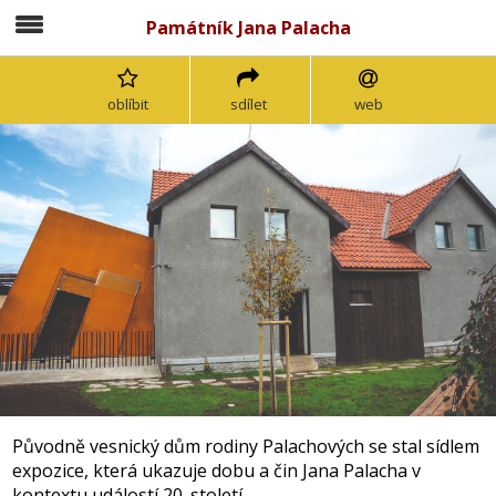
Památník Jana Palacha
oblíbit
sdílet
web
Původně vesnický dům rodiny Palachových se stal sídlem
expozice, která ukazuje dobu a čin Jana Palacha v
kontextu událostí 20. století.