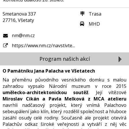
Smetanova 337
Trasa
27716, Všetaty
MHD
nm@nm.cz
https://www.nm.cz/navstivte...
Program našich akcí
O Památníku Jana Palacha ve Všetatech
Na přeměnu původního vesnického domku s malou
zahradou vypsalo Národní muzeum
v roce 2015
umělecko-architektonickou soutěž
. Její vítězové
Miroslav Cikán a Pavla Melková z MCA atelieru
navrhli nadčasový projekt, který vnímá Palachovo
sebeupálení jako klín, který rozdělil společnost a hluboce
zasáhl osudy celé rodiny. Současně ale projekt otevírá
Palachův odkaz široké veřejnosti a vytváří z něj věc