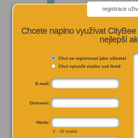
workshop točení na kruh
registrace uživ
dětský keramický krouže
workshop glazování
Chcete naplno využívat CityBee 
nejlepší a
Otevírací doba:
denně 8.
Chci se registrovat jako uživatel
VÍCE INFORMA
Chci vytvořit vizitku své firmě
E-mail:
Oslovení:
Heslo:
6 - 20 znaků