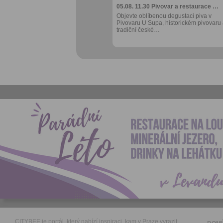
05.08. 11.30
Pivovar a restaurace …
Objevte oblíbenou degustaci piva v
Pivovaru U Supa, historickém pivovaru
tradiční české…
CITYBEE je portál, který nabízí inspiraci, kam v Praze vyrazit.