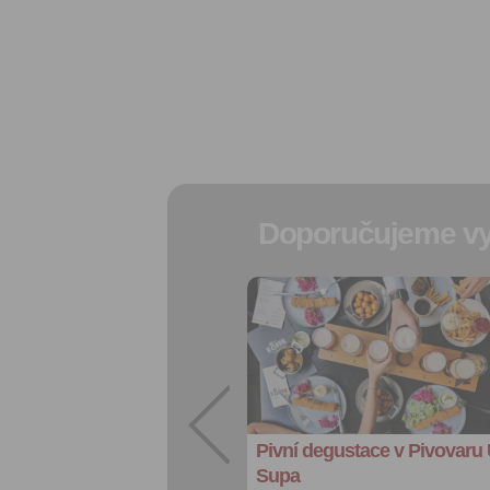
Doporučujeme vy
Přidat do
oblíbených
Sdílet:
Facebook
export do
kalendáře
Pivní degustace v Pivovaru
Více výhod pro
přihlášené
Supa