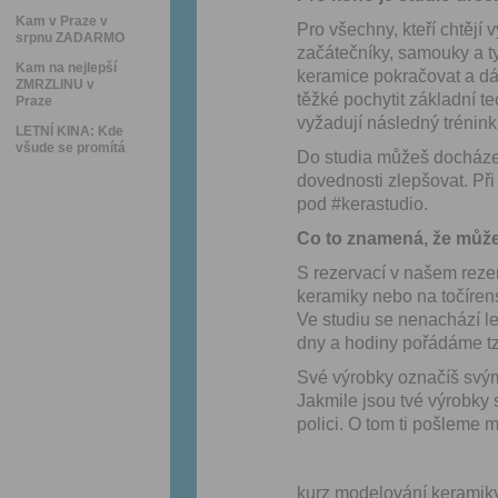
Kam v Praze v
Pro všechny, kteří chtějí 
srpnu ZADARMO
začátečníky, samouky a ty
Kam na nejlepší
keramice pokračovat a dál
ZMRZLINU v
těžké pochytit základní t
Praze
vyžadují následný trénink,
LETNÍ KINA: Kde
všude se promítá
Do studia můžeš docházet 
dovednosti zlepšovat. Při 
pod #kerastudio.
Co to znamená, že můž
S rezervací v našem rez
keramiky nebo na točíren
Ve studiu se nenachází lek
dny a hodiny pořádáme tzv
Své výrobky označíš svým
Jakmile jsou tvé výrobky 
polici. O tom ti pošleme m
kurz modelování keramik