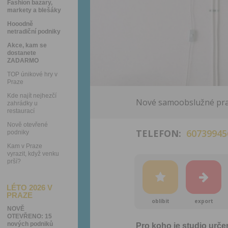
Fashion bazary,
markety a blešáky
Hooodně
netradiční podniky
Akce, kam se
dostanete
ZADARMO
TOP únikové hry v
Praze
Kde najít nejhezčí
Nové samoobslužné praž
zahrádky u
restaurací
Nově otevřené
TELEFON:
60739945
podniky
Kam v Praze
vyrazit, když venku
prší?
LÉTO 2026 V
PRAZE
oblíbit
export
NOVĚ
OTEVŘENO: 15
nových podniků
Pro koho je studio urč