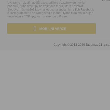
DOM
Vybíráme nejzajímavější akce, sdílíme pozvánky do nových
podniků, přinášíme tipy na zajímavá místa, která navštívit.
Sledovat nás můžeš tady na webu, na sociálních sítích Facebook
či Instagram nebo se zaregistruj a jednou týdně ti do mailu přijde
newsletter s TOP tipy, kam o víkendu v Praze.
MOBILNÍ VERZE
Copyright © 2012-2026
Tabernas 21, s.r.o.