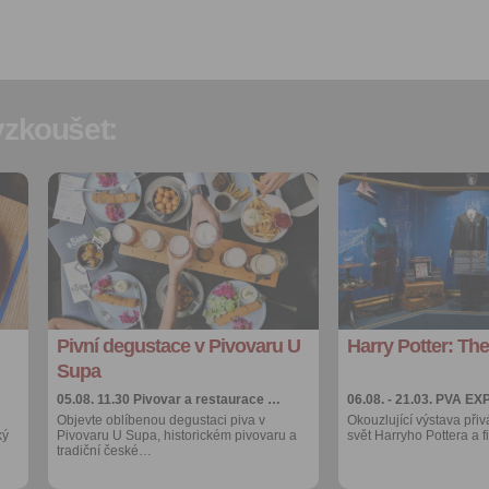
zkoušet:
Přidat do
Přidat do
oblíbených
oblíbených
Sdílet:
Sdílet:
Facebook
Facebook
export do
export do
kalendáře
kalendáře
Pivní degustace v Pivovaru U
Harry Potter: The
Více výhod pro
Více výhod pro
přihlášené
přihlášené
Supa
05.08. 11.30
Pivovar a restaurace …
06.08. - 21.03.
PVA EX
Objevte oblíbenou degustaci piva v
Okouzlující výstava přiv
ký
Pivovaru U Supa, historickém pivovaru a
svět Harryho Pottera a 
tradiční české…