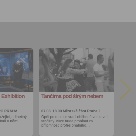
Přidat do
oblíbených
Sdílet:
Facebook
export do
kalendáře
 Exhibition
Tančírna pod širým nebem
Více výhod pro
přihlášené
PO PRAHA
07.08. 18.00
Městská část Praha 2
ážející jedinečný
Opět po roce se vrací oblíbené venkovní
filmů o něm!
tančírny! Akce bude probíhat za
přítomnosti profesionálního…