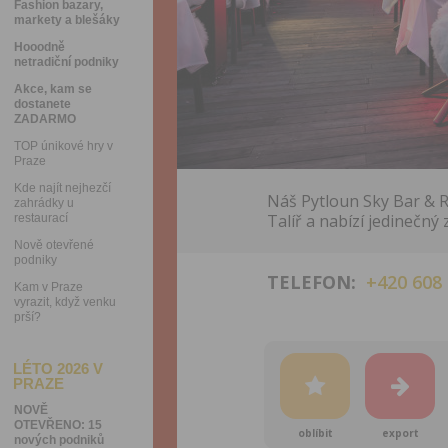
Fashion bazary,
markety a blešáky
Hooodně
netradiční podniky
Akce, kam se
dostanete
ZADARMO
TOP únikové hry v
Praze
Kde najít nejhezčí
Náš Pytloun Sky Bar & R
zahrádky u
Talíř a nabízí jedinečný 
restaurací
Nově otevřené
podniky
TELEFON:
+420 608
Kam v Praze
vyrazit, když venku
prší?
LÉTO 2026 V
PRAZE
NOVĚ
OTEVŘENO: 15
oblíbit
export
nových podniků