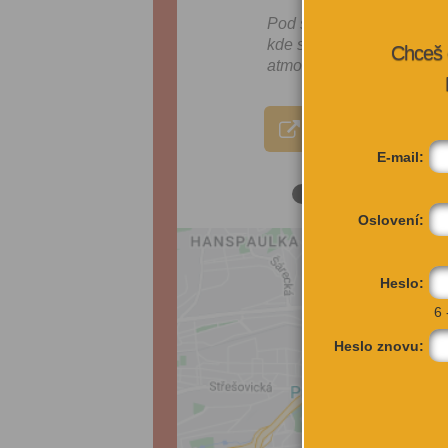
Pod střechou sky baru je
kde se potkává světová ga
Chceš 
atmosféra.
VÍCE INFORMA
E-mail:
Oslovení:
Heslo:
6 
Heslo znovu: