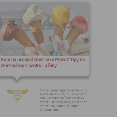
stávat
te souhlas
ných
zesílání
h sdělení
ngových
e v Praze.
ti let, nebo
u se
 pro tento
Kam na nejlepší zmrzlinu v Praze? Tipy na
zmrzlinárny v centru i u řeky
hoto
te starší 16
hoto
Vybrali jsme nejlepší zmrzlinárny v
e, že jste
Praze, nejen v centru, ale i dál od
řeky. Ochutnat můžete klasickou
lasíte s
zmrzku, parlorky (tedy cookies se
zmrzlinou) i lahodný sorbet.
Dobrou chuť!