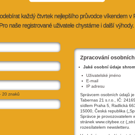
 navíc situován
Talíř – moderní bar & restaurant
v srdci Prahy,
stronomie, sdílené stolování a neformální, ale stylová
odebírat každý čtvrtek nejlepšího průvodce víkendem v
Pro naše registrované uživatele chystáme i další výhody.
CÍ
Zpracování osobních
Jaké osobní údaje shro
Uživatelské jméno
E-mail
IP adresu
- 20 znaků
Správcem osobních údajů je
Tabernas 21 s.r.o., IČ: 2416
sídlem Praha 5, Radlická 66
15000, Česká republika („Sp
Správce je provozovatelem
stránek www.citybee.cz („str
rozesílatelem newsletteru.