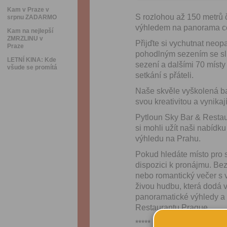
Kam v Praze v
S rozlohou až 150 metrů 
srpnu ZADARMO
výhledem na panorama c
Kam na nejlepší
ZMRZLINU v
Přijďte si vychutnat neop
Praze
pohodlným sezením se slu
LETNÍ KINA: Kde
sezení a dalšími 70 místy
všude se promítá
setkání s přáteli.
Naše skvěle vyškolená bar
svou kreativitou a vynikají
Pytloun Sky Bar & Restau
si mohli užít naši nabídku
výhledu na Prahu.
Pokud hledáte místo pro 
dispozici k pronájmu. Bez
nebo romantický večer s 
živou hudbu, která dodá va
panoramatické výhledy a
Restaurantu Prague.
*****