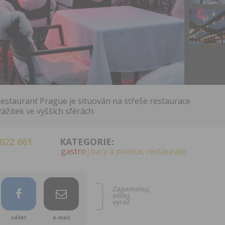
estaurant Prague je situován na střeše restaurace
zážitek ve vyšších sférách.
 022 661
KATEGORIE:
gastro
|bary a pivnice, restaurace
Zapamatuj,
sdílej,
vyraž
sdílet
e-mail