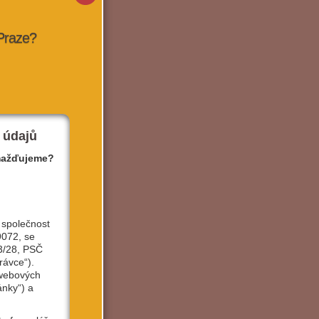
 Praze?
 údajů
mažďujeme?
 společnost
9072, se
3/28, PSČ
rávce“).
 webových
ánky“) a