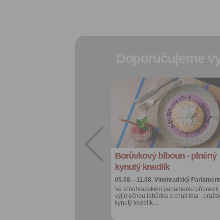
Doporučujeme vy
Přidat do
oblíbených
Sdílet:
Facebook
export do
kalendáře
Borůvkový blboun - plněný
Více výhod pro
přihlášené
kynutý knedlík
05.08. - 11.08.
Vinohradský Parlament
Ve Vinohradském parlamentu připravili
výjimečnou lahůdku s chutí léta - pražs
kynutý knedlík…