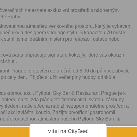
čtverečních naleznete exkluzivní prostředí s nádherným
elé Prahy.
akovatelnou atmosféru venkovního prostoru, který je vybaven
nečníky a designem v lounge stylu. S kapacitou 70 míst k
 k stání, jsme ideálním místem pro relaxaci, oslavu nebo
ová parta připravuje signature koktejly, které vás okouzlí
cí chutí.
rant Prague je otevřen celoročně od 8:00 do půlnoci, abyste
 po celý den. Přijďte si užít večer plný hudby, drinků a
soukromou akci, Pytloun Sky Bar & Restaurant Prague je k
 ohledu na to, zda plánujete firemní akci, svatbu, zásnuby
výhledem, naše střecha nabízí nezapomenutelné prostředí a
ší akci zvláštní kouzlo. Zažijte prvotřídní gastronomii,
 nepřekonatelnou atmosféru našeho Pytloun Sky Baru &
Vítej na CityBee!