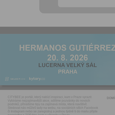
CITYBEE je portál, který nabízí inspiraci, kam v Praze vyrazit.
DOM
Vybíráme nejzajímavější akce, sdílíme pozvánky do nových
podniků, přinášíme tipy na zajímavá místa, která navštívit.
Sledovat nás můžeš tady na webu, na sociálních sítích Facebook
či Instagram nebo se zaregistruj a jednou týdně ti do mailu přijde
newsletter s TOP tipy, kam o víkendu v Praze.