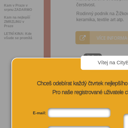
čerstvost.
Kam v Praze v
srpnu ZADARMO
Rodinný podnik na Žižkov
Kam na nejlepší
keramika, textile art atp.
ZMRZLINU v
Praze
LETNÍ KINA: Kde
VÍCE INFORMA
všude se promítá
Vítej na City
Chceš odebírat každý čtvrtek nejlepší
Pro naše registrované uživatele c
E-mail: