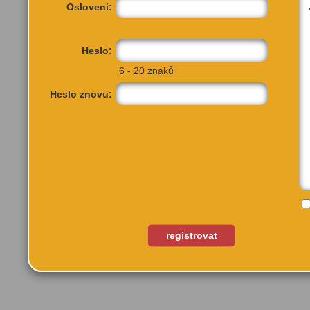
Oslovení:
Heslo:
6 - 20 znaků
Heslo znovu:
Korunní 41
Praha, 12000
registrovat