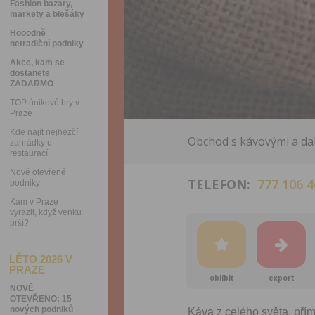
Fashion bazary,
markety a blešáky
Hooodně
netradiční podniky
Akce, kam se
dostanete
ZADARMO
TOP únikové hry v
Praze
Kde najít nejhezčí
Obchod s kávovými a dal
zahrádky u
restaurací
Nově otevřené
TELEFON:
777 106 4
podniky
Kam v Praze
vyrazit, když venku
prší?
LÉTO 2026 V
PRAZE
oblíbit
export
NOVĚ
OTEVŘENO: 15
nových podniků
Káva z celého světa, pří