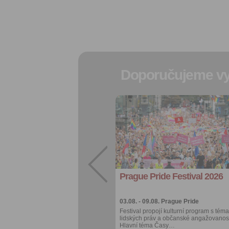
Doporučujeme vy
Přidat do
oblíbených
Sdílet:
Facebook
export do
kalendáře
Prague Pride Festival 2026
Více výhod pro
přihlášené
03.08. - 09.08.
Prague Pride
Festival propojí kulturní program s téma
lidských práv a občanské angažovanost
Hlavní téma Časy…