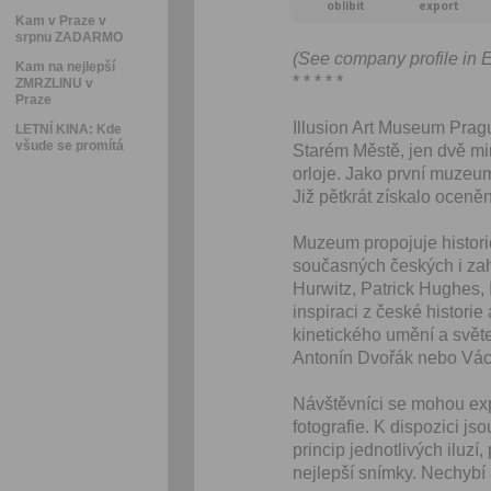
oblíbit
export
Kam v Praze v
srpnu ZADARMO
(See company profile in 
Kam na nejlepší
* * * * *
ZMRZLINU v
Praze
Illusion Art Museum Prag
LETNÍ KINA: Kde
všude se promítá
Starém Městě, jen dvě m
orloje. Jako první muzeum
Již pětkrát získalo oceně
Muzeum propojuje historick
současných českých i zah
Hurwitz, Patrick Hughes, 
inspiraci z české historie
kinetického umění a světe
Antonín Dvořák nebo Vác
Návštěvníci se mohou expo
fotografie. K dispozici jso
princip jednotlivých iluzí
nejlepší snímky. Nechybí 