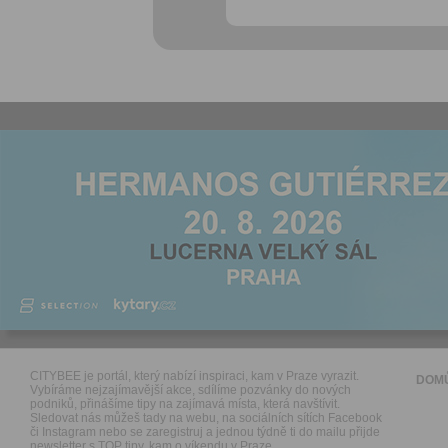
CITYBEE je portál, který nabízí inspiraci, kam v Praze vyrazit.
DOM
Vybíráme nejzajímavější akce, sdílíme pozvánky do nových
podniků, přinášíme tipy na zajímavá místa, která navštívit.
Sledovat nás můžeš tady na webu, na sociálních sítích Facebook
či Instagram nebo se zaregistruj a jednou týdně ti do mailu přijde
newsletter s TOP tipy, kam o víkendu v Praze.