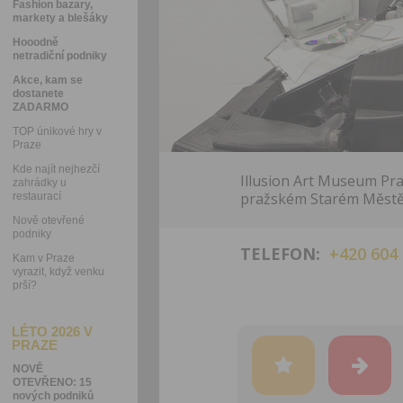
Fashion bazary,
markety a blešáky
Hooodně
netradiční podniky
Akce, kam se
dostanete
ZADARMO
TOP únikové hry v
Praze
Kde najít nejhezčí
Illusion Art Museum Pr
zahrádky u
pražském Starém Městě
restaurací
Nově otevřené
podniky
TELEFON:
+420 604
Kam v Praze
vyrazit, když venku
prší?
LÉTO 2026 V
PRAZE
NOVĚ
OTEVŘENO: 15
nových podniků