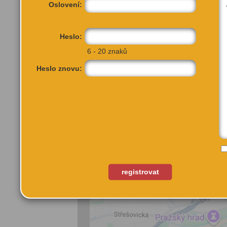
Oslovení:
visitors capture memorabl
languages. Perfect for fa
school groups, IAM is an a
Heslo:
hour to visit.
6 - 20 znaků
Heslo znovu:
VÍCE INFORMA
registrovat