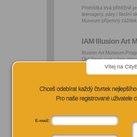
Prohlídka trvá přibližně 
teenagery, páry i školní s
Museum příjemný zážitek
IAM Illusion Art
Illusion Art Museum Prag
Old Town, just a two-min
A five-time Tripadvisor Tr
Vítej na City
Czech Republic dedicated t
The museum combines hist
Chceš odebírat každý čtvrtek nejlepší
illusion art by Czech and 
Pro naše registrované uživatele c
Patrick Hughes, Ivana Šte
Czech history and culture
Dvořák and Václav Havel to
light-based installations.
E-mail:
Visitors are encouraged t
museum guides are on hand