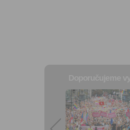
Doporučujeme vy
Přidat do
oblíbených
Sdílet:
Facebook
export do
kalendáře