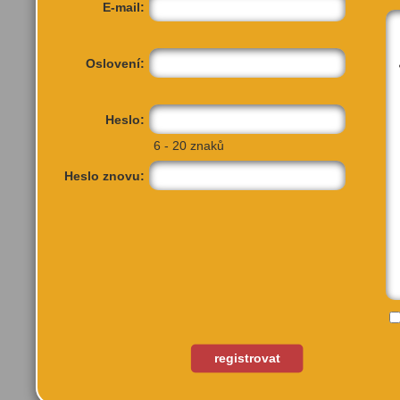
E-mail:
Oslovení:
Heslo:
6 - 20 znaků
Heslo znovu:
registrovat
Náměstí míru 1221/4
Praha 2