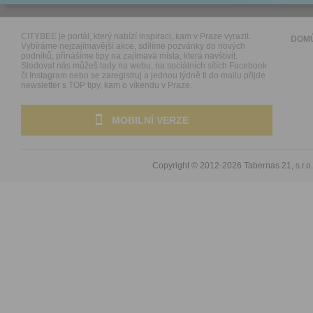
CITYBEE je portál, který nabízí inspiraci, kam v Praze vyrazit.
DOM
Vybíráme nejzajímavější akce, sdílíme pozvánky do nových
podniků, přinášíme tipy na zajímavá místa, která navštívit.
Sledovat nás můžeš tady na webu, na sociálních sítích Facebook
či Instagram nebo se zaregistruj a jednou týdně ti do mailu přijde
newsletter s TOP tipy, kam o víkendu v Praze.
MOBILNÍ VERZE
Copyright © 2012-2026
Tabernas 21, s.r.o.