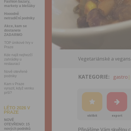
Fashion bazary,
markety a blešáky
Hooodně
netradiční podniky
Akce, kam se
dostanete
ZADARMO
TOP únikové hry v
Praze
Kde najít nejhezčí
Vegetariánské a vegansk
zahrádky u
restaurací
Nově otevřené
KATEGORIE:
gastro
|
podniky
Kam v Praze
vyrazit, když venku
prší?
LÉTO 2026 V
PRAZE
oblíbit
export
NOVĚ
OTEVŘENO: 15
nových podniků
Přinášíme Vám skvělou c