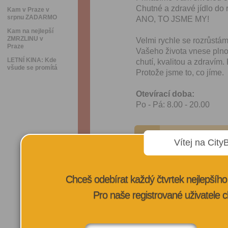
Chutné a zdravé jídlo do 
Kam v Praze v
srpnu ZADARMO
ANO, TO JSME MY!
Kam na nejlepší
ZMRZLINU v
Velmi rychle se rozrůstá
Praze
Vašeho života vnese plno
LETNÍ KINA: Kde
chutí, kvalitou a zdravím.
všude se promítá
Protože jsme to, co jíme.
Otevírací doba:
Po - Pá: 8.00 - 20.00
VÍCE INFORMA
Vítej na City
Chceš odebírat každý čtvrtek nejlepší
Pro naše registrované uživatele c