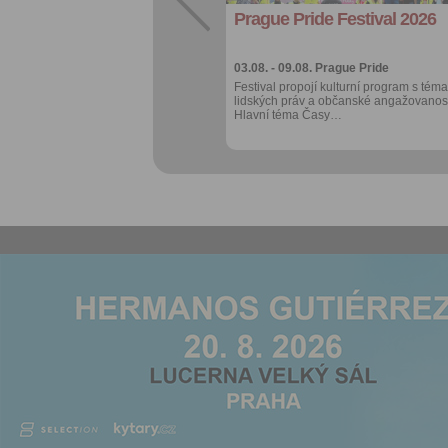
Prague Pride Festival 2026
Více výhod pro
přihlášené
03.08. - 09.08.
Prague Pride
Festival propojí kulturní program s téma
lidských práv a občanské angažovanost
Hlavní téma Časy…