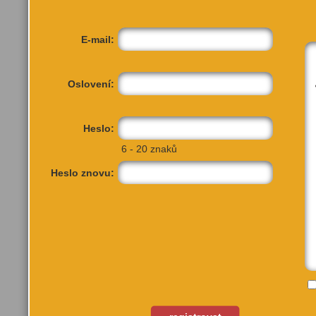
E-mail:
Oslovení:
Heslo:
6 - 20 znaků
Heslo znovu: