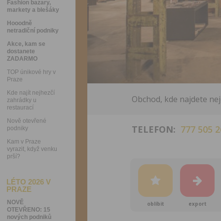
Fashion bazary,
markety a blešáky
Hooodně
netradiční podniky
Akce, kam se
dostanete
ZADARMO
TOP únikové hry v
Praze
Kde najít nejhezčí
Obchod, kde najdete neje
zahrádky u
restaurací
Nově otevřené
TELEFON:
777 505 2
podniky
Kam v Praze
vyrazit, když venku
prší?
LÉTO 2026 V
PRAZE
NOVĚ
oblíbit
export
OTEVŘENO: 15
nových podniků