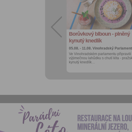
Sdílet:
Facebook
export do
kalendáře
Borůvkový blboun - plněný
Více výhod pro
přihlášené
kynutý knedlík
05.08. - 11.08.
Vinohradský Parlament
Ve Vinohradském parlamentu připravili
výjimečnou lahůdku s chutí léta - pražs
kynutý knedlík…