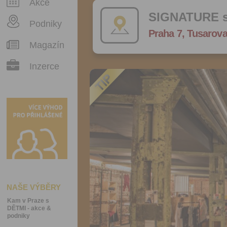
Akce
SIGNATURE st
Podniky
Praha 7, Tusarova
Magazín
Inzerce
NAŠE VÝBĚRY
Kam v Praze s
DĚTMI - akce &
podniky