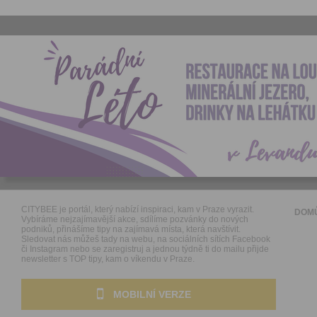
CITYBEE je portál, který nabízí inspiraci, kam v Praze vyrazit.
DOM
Vybíráme nejzajímavější akce, sdílíme pozvánky do nových
podniků, přinášíme tipy na zajímavá místa, která navštívit.
Sledovat nás můžeš tady na webu, na sociálních sítích Facebook
či Instagram nebo se zaregistruj a jednou týdně ti do mailu přijde
newsletter s TOP tipy, kam o víkendu v Praze.
MOBILNÍ VERZE