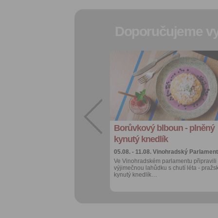
Doporučujeme vy
Přidat do
oblíbených
Sdílet:
Facebook
export do
kalendáře
Borůvkový blboun - plněný
Více výhod pro
přihlášené
kynutý knedlík
05.08. - 11.08.
Vinohradský Parlament
Ve Vinohradském parlamentu připravili
výjimečnou lahůdku s chutí léta - pražs
kynutý knedlík…