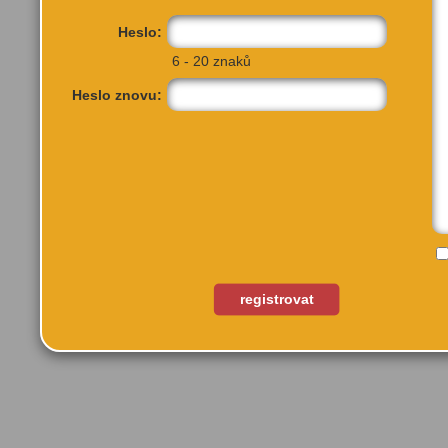
Heslo:
6 - 20 znaků
Heslo znovu:
Skandinávská 5a
Praha 5, 155 00
registrovat
Také by tě mohlo zají