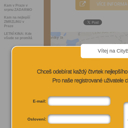
VÍCE INFORMA
Kam v Praze v
srpnu ZADARMO
Kam na nejlepší
ZMRZLINU v
Praze
LETNÍ KINA: Kde
všude se promítá
Vítej na City
Chceš odebírat každý čtvrtek nejlepší
Pro naše registrované uživatele c
E-mail:
Oslovení: