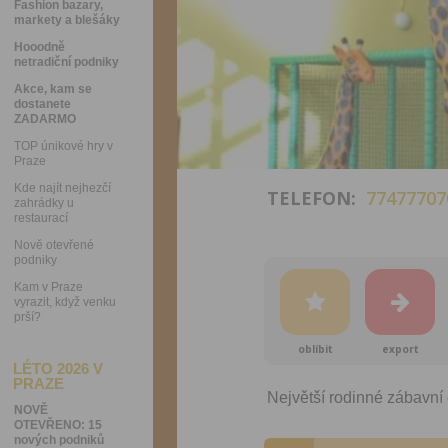
Fashion bazary,
markety a blešáky
Hooodně
netradiční podniky
Akce, kam se
dostanete
ZADARMO
TOP únikové hry v
Praze
Kde najít nejhezčí
TELEFON:
77477707
zahrádky u
restaurací
Nově otevřené
podniky
Kam v Praze
vyrazit, když venku
prší?
oblíbit
export
LÉTO 2026 V
PRAZE
Největší rodinné zábavní
NOVĚ
OTEVŘENO: 15
nových podniků