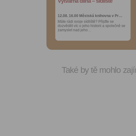
Výtvarná dílna – sídliště
Výtvarná dílna – sídliště
Více výhod pro
Více výhod pro
přihlášené
přihlášené
12.08. 16.00
12.08. 16.00
Městská knihovna v Pr…
Městská knihovna v Pr…
Máte rádi svoje sídliště? Přijďte se
Máte rádi svoje sídliště? Přijďte se
dozvědět víc o jeho historii a společně se
dozvědět víc o jeho historii a společně se
zamyslet nad jeho…
zamyslet nad jeho…
Také by tě mohlo zají