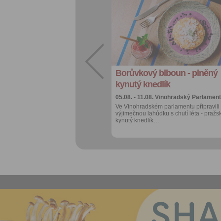
Přidat do
oblíbených
Sdílet:
Facebook
export do
kalendáře
Borůvkový blboun - plněný
Více výhod pro
přihlášené
kynutý knedlík
05.08. - 11.08.
Vinohradský Parlament
Ve Vinohradském parlamentu připravili
výjimečnou lahůdku s chutí léta - pražs
kynutý knedlík…