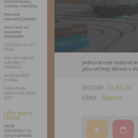
Fashion bazary,
markety a blešáky
Hooodně
netradiční podniky
Akce, kam se
dostanete
ZADARMO
TOP únikové hry v
Praze
Kde najít nejhezčí
Jednorázové rodinné le
zahrádky u
restaurací
jsou určeny dětem v d
Nově otevřené
podniky
DATUM:
13. 07. 26
Kam v Praze
vyrazit, když venku
CENA:
Zdarma
prší?
LÉTO 2026 V
PRAZE
NOVĚ
OTEVŘENO: 15
nových podniků