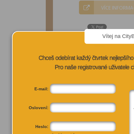
VÍCE INFORMA
Vítej na City
Chceš odebírat každý čtvrtek nejlepší
Pro naše registrované uživatele c
E-mail:
Oslovení:
Heslo: