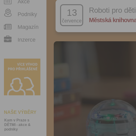
Akce
Roboti pro děti
13
Podniky
Městská knihovna
července
Magazín
Inzerce
NAŠE VÝBĚRY
Kam v Praze s
DĚTMI - akce &
podniky