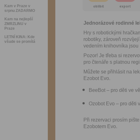
Kam v Praze v
oblíbit
export
srpnu ZADARMO
Kam na nejlepší
Jednorázové rodinné lek
ZMRZLINU v
Praze
Hry s robotickými hračka
LETNÍ KINA: Kde
robotiky, zároveň rozvíjej
všude se promítá
vedením knihovníka jsou
Pozor! Je třeba si rezer
pro čtenáře s platnou regi
Můžete se přihlásit na le
Ezobot Evo.
BeeBot – pro děti ve vě
Ozobot Evo – pro děti v
Při rezervaci prosím pišt
Ezobotem Evo.