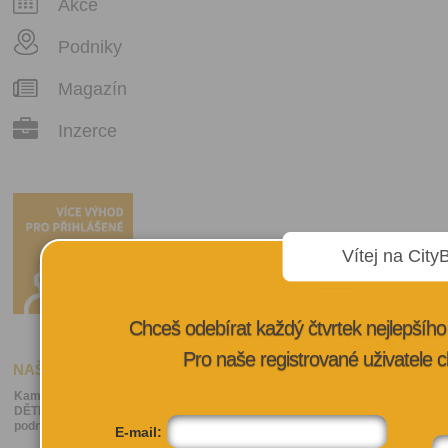
Akce
Podniky
Magazín
Inzerce
Vítej na City
Chceš odebírat každý čtvrtek nejlepší
Pro naše registrované uživatele c
NAŠE VÝBĚRY
Kam v Praze s
DĚTMI - akce &
podniky
E-mail: