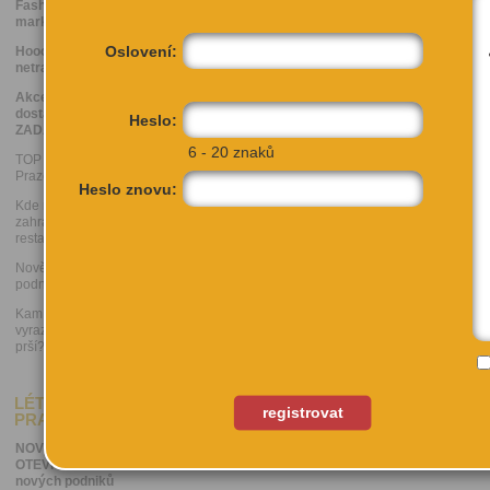
Fashion bazary,
markety a blešáky
Oslovení:
Hooodně
netradiční podniky
Akce, kam se
dostanete
Heslo:
ZADARMO
6 - 20 znaků
TOP únikové hry v
Praze
Heslo znovu:
Kde najít nejhezčí
zahrádky u
restaurací
Nově otevřené
podniky
Kam v Praze
vyrazit, když venku
prší?
LÉTO 2026 V
registrovat
PRAZE
NOVĚ
OTEVŘENO: 15
nových podniků