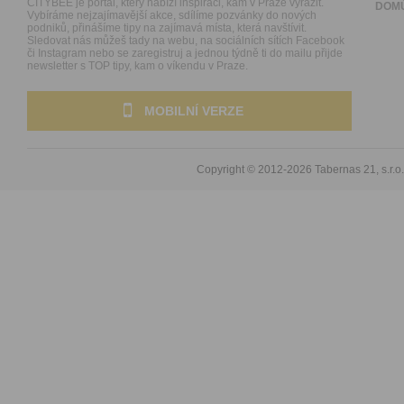
CITYBEE je portál, který nabízí inspiraci, kam v Praze vyrazit.
DOM
Vybíráme nejzajímavější akce, sdílíme pozvánky do nových
podniků, přinášíme tipy na zajímavá místa, která navštívit.
Sledovat nás můžeš tady na webu, na sociálních sítích Facebook
či Instagram nebo se zaregistruj a jednou týdně ti do mailu přijde
newsletter s TOP tipy, kam o víkendu v Praze.
MOBILNÍ VERZE
Copyright © 2012-2026
Tabernas 21, s.r.o.