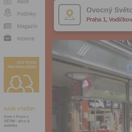
Akce
Ovocný Světo
Podniky
Praha 1, Vodičkov
Magazín
Inzerce
NAŠE VÝBĚRY
Kam v Praze s
DĚTMI - akce &
podniky