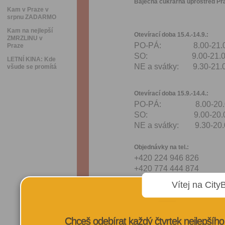
Báječná cukrárna uprostřed Prah
Kam v Praze v
srpnu ZADARMO
Kam na nejlepší
Otevírací doba 15.4.-14.9.:
ZMRZLINU v
PO-PÁ: 8.00-21.
Praze
SO: 9.00-21.0
LETNÍ KINA: Kde
NE a svátky: 9.30-21.
všude se promítá
Otevírací doba 15.9.-14.4.:
PO-PÁ: 8.00-20.
SO: 9.00-20.
NE a svátky: 9.30-20.
Objednávky na tel.:
+420 224 946 826
+420 774 444 874
Vítej na City
VÍCE INFORMA
Chceš odebírat každý čtvrtek nejlepší