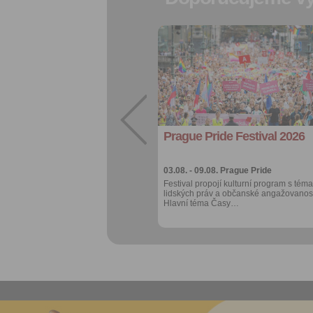
Přidat do
oblíbených
Sdílet:
Facebook
export do
kalendáře
Prague Pride Festival 2026
Více výhod pro
přihlášené
03.08. - 09.08.
Prague Pride
Festival propojí kulturní program s téma
lidských práv a občanské angažovanost
Hlavní téma Časy…