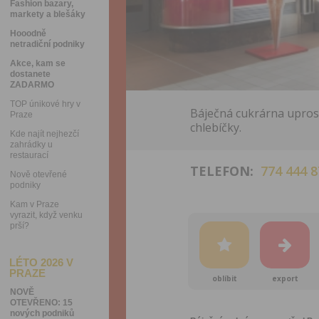
Fashion bazary,
markety a blešáky
Hooodně
netradiční podniky
Akce, kam se
dostanete
ZADARMO
TOP únikové hry v
Báječná cukrárna uprost
Praze
chlebíčky.
Kde najít nejhezčí
zahrádky u
restaurací
TELEFON:
774 444 8
Nově otevřené
podniky
Kam v Praze
vyrazit, když venku
prší?
LÉTO 2026 V
PRAZE
oblíbit
export
NOVĚ
OTEVŘENO: 15
nových podniků