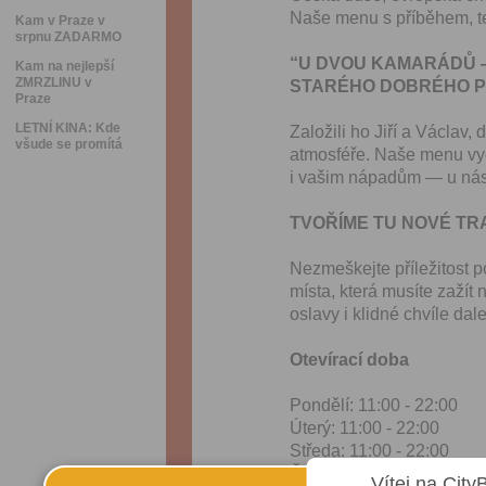
Naše menu s příběhem, te
Kam v Praze v
srpnu ZADARMO
“U DVOU KAMARÁDŮ —
Kam na nejlepší
ZMRZLINU v
STARÉHO DOBRÉHO PŘ
Praze
LETNÍ KINA: Kde
Založili ho Jiří a Václav, 
všude se promítá
atmosféře. Naše menu vych
i vašim nápadům — u nás
TVOŘÍME TU NOVÉ TR
Nezmeškejte příležitost p
místa, která musíte zažít 
oslavy i klidné chvíle da
Otevírací doba
Pondělí: 11:00 - 22:00
Úterý: 11:00 - 22:00
Středa: 11:00 - 22:00
Čtvrtek: 11:00 - 22:00
Vítej na City