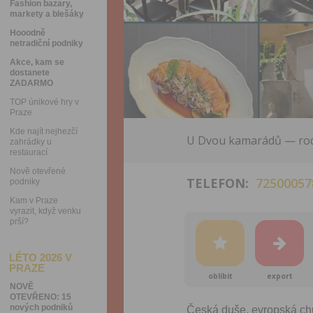
Fashion bazary,
markety a blešáky
Hooodně
netradiční podniky
Akce, kam se
dostanete
ZADARMO
TOP únikové hry v
Praze
Kde najít nejhezčí
U Dvou kamarádů — rodinn
zahrádky u
restaurací
Nově otevřené
TELEFON:
72500057
podniky
Kam v Praze
vyrazit, když venku
prší?
LÉTO 2026 V
PRAZE
oblíbit
export
NOVĚ
OTEVŘENO: 15
nových podniků
Česká duše, evropská chuť