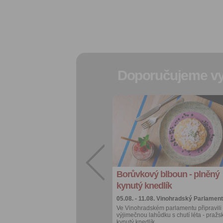
Doporučujeme vy
Přidat do
oblíbených
Sdílet:
Facebook
export do
kalendáře
Borůvkový blboun - plněný
Více výhod pro
přihlášené
kynutý knedlík
05.08. - 11.08.
Vinohradský Parlament
Ve Vinohradském parlamentu připravili
výjimečnou lahůdku s chutí léta - pražs
kynutý knedlík…