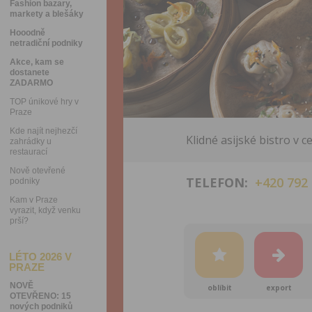
Fashion bazary,
markety a blešáky
Hooodně
netradiční podniky
Akce, kam se
dostanete
ZADARMO
TOP únikové hry v
Praze
Kde najít nejhezčí
Klidné asijské bistro v
zahrádky u
restaurací
Nově otevřené
TELEFON:
+420 792
podniky
Kam v Praze
vyrazit, když venku
prší?
LÉTO 2026 V
PRAZE
NOVĚ
oblíbit
export
OTEVŘENO: 15
nových podniků