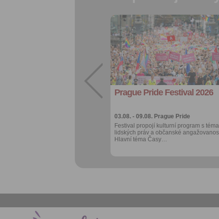
Přidat do
oblíbených
Sdílet:
Facebook
export do
kalendáře
Prague Pride Festival 2026
Více výhod pro
přihlášené
03.08. - 09.08.
Prague Pride
Festival propojí kulturní program s téma
lidských práv a občanské angažovanost
Hlavní téma Časy…