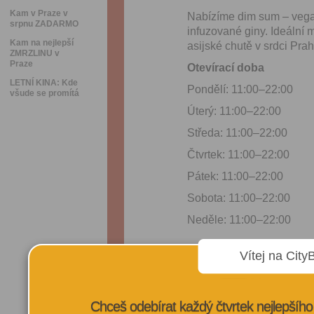
Kam v Praze v
Nabízíme dim sum – vegans
srpnu ZADARMO
infuzované giny. Ideální 
Kam na nejlepší
asijské chutě v srdci Prah
ZMRZLINU v
Praze
Otevírací doba
LETNÍ KINA: Kde
Pondělí: 11:00–22:00
všude se promítá
Úterý: 11:00–22:00
Středa: 11:00–22:00
Čtvrtek: 11:00–22:00
Pátek: 11:00–22:00
Sobota: 11:00–22:00
Neděle: 11:00–22:00
Vítej na City
VÍCE INFORMA
Chceš odebírat každý čtvrtek nejlepší