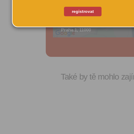
registrovat
Palackého 717/11
Praha 1, 11000
Také by tě mohlo zají